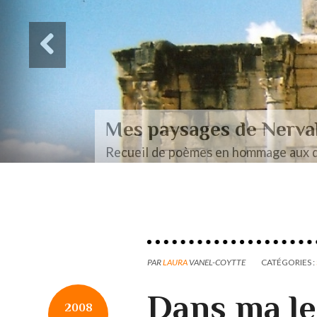
Des paysages de Baudel
Mon mémoire de maîtrise
PAR
LAURA
VANEL-COYTTE
CATÉGORIES :
Dans ma le
2008