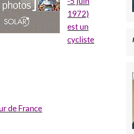
-5 juin
1972)
est un
cycliste
our de France