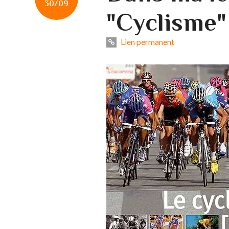
30/09
"Cyclisme"
Lien permanent