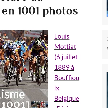
 en 1001 photos
Louis
Mottiat
(6 juillet
1889 à
Bouffiou
lx,
Belgique