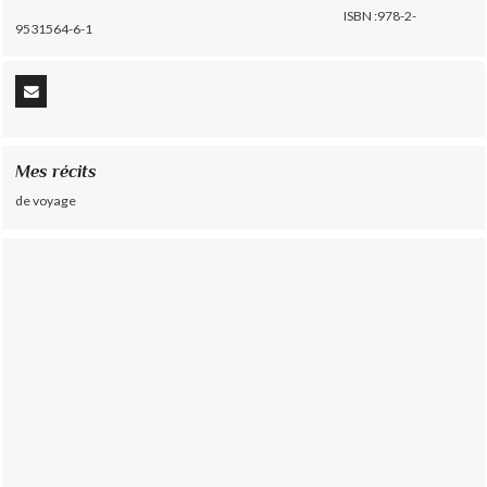
ISBN :978-2-
9531564-6-1
Mes récits
de voyage