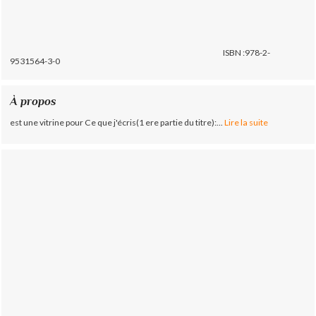
ISBN :978-2-
9531564-3-0
À propos
est une vitrine pour Ce que j'écris(1 ere partie du titre):...
Lire la suite