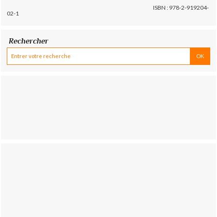
ISBN : 978-2-919204-
02-1
Rechercher