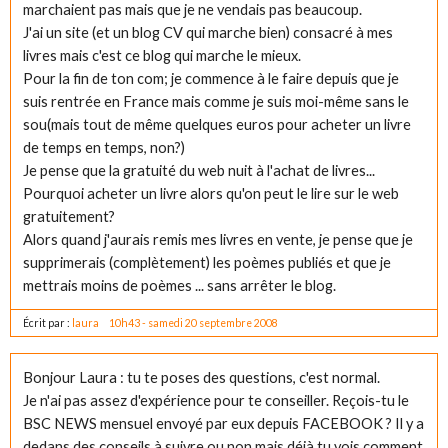
marchaient pas mais que je ne vendais pas beaucoup.
J'ai un site (et un blog CV qui marche bien) consacré à mes
livres mais c'est ce blog qui marche le mieux.
Pour la fin de ton com; je commence à le faire depuis que je
suis rentrée en France mais comme je suis moi-même sans le
sou(mais tout de même quelques euros pour acheter un livre
de temps en temps, non?)
Je pense que la gratuité du web nuit à l'achat de livres...
Pourquoi acheter un livre alors qu'on peut le lire sur le web
gratuitement?
Alors quand j'aurais remis mes livres en vente, je pense que je
supprimerais (complètement) les poèmes publiés et que je
mettrais moins de poèmes ... sans arrêter le blog.
Écrit par :
laura
10h43
-
samedi 20
septembre 2008
Bonjour Laura : tu te poses des questions, c'est normal.
Je n'ai pas assez d'expérience pour te conseiller. Reçois-tu le
BSC NEWS mensuel envoyé par eux depuis FACEBOOK ? Il y a
dedans des conseils à suivre ou non mais déjà tu vois comment