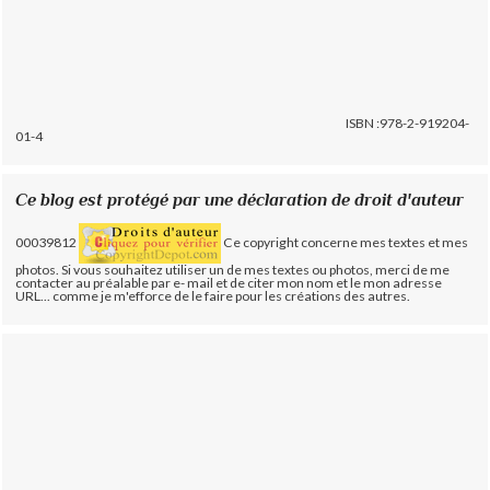
ISBN :978-2-919204-
01-4
Ce blog est protégé par une déclaration de droit d'auteur
00039812
Ce copyright concerne mes textes et mes
photos. Si vous souhaitez utiliser un de mes textes ou photos, merci de me
contacter au préalable par e- mail et de citer mon nom et le mon adresse
URL... comme je m'efforce de le faire pour les créations des autres.