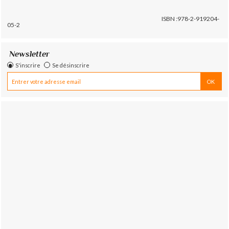
ISBN :978-2-919204-
05-2
Newsletter
S'inscrire
Se désinscrire