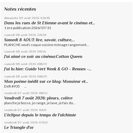
Notes récentes
dimanche 09
août 2026
02h48
Dans les rues de St Etienne avant le cinéma et...
1 ère publication:2026/07/31
samedi 08
août 2026
22h38
Samedi 8 AOUT: lire, savoir, culture,...
PLANCHE oeufs coque cuisine ménage rangement...
samedi 08
août 2026
19h56
J'ai aimé ce soir au cinéma:Cotton Queen
samedi 08
août 2026
08h39
J'ai lu hier: Guide Vert Week & GO - Rennes -...
samedi 08
août 2026
08h29
Mon poème inédit sur ce blog: Monsieur et...
Défi #935 ...
vendredi 07
août 2026
18h52
Vendredi 7 août 2026: pleurs, colère
planche je bosse, je range, je lave, je fais du...
vendredi 07
août 2026
16h11
L'éclipse depuis le temps de l'alchimie
vendredi 07
août 2026
07h12
Le Triangle d'or