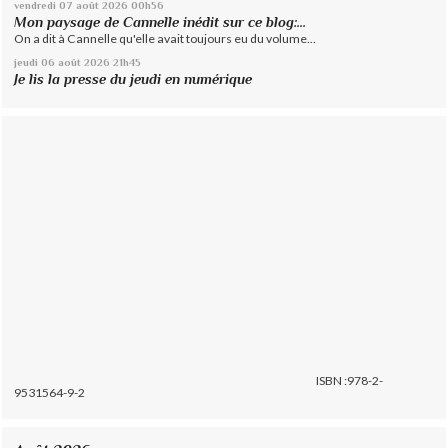
vendredi 07
août 2026
00h56
Mon paysage de Cannelle inédit sur ce blog:...
On a dit à Cannelle qu'elle avait toujours eu du volume...
jeudi 06
août 2026
21h45
Je lis la presse du jeudi en numérique
ISBN :978-2-
9531564-9-2