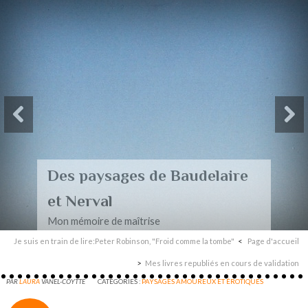
Des paysages de Baudelaire
et Nerval
Mon mémoire de maîtrise
Je suis en train de lire:Peter Robinson, "Froid comme la tombe"
Page d'accueil
Mes livres republiés en cours de validation
PAR
LAURA
VANEL-COYTTE
CATÉGORIES :
PAYSAGES AMOUREUX ET ÉROTIQUES