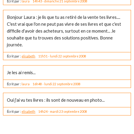
Écrit par :
laura
14h43
-
dimanche 21
septembre 2008
Bonjour Laura : je lis que tu as retiré de la vente tes livres....
C'est vrai que l'on ne peut pas vivre de ses livres et que c'est
difficile d'avoir des acheteurs, surtout en ce moment... Je
souhaite que tu trouves des solutions positives. Bonne
journée.
Écrit par :
elisabeth
11h51
-
lundi 22
septembre 2008
Je les ai remis...
Écrit par :
laura
16h48
-
lundi 22
septembre 2008
Oui j'ai vu tes livres : ils sont de nouveau en photo...
Écrit par :
elisabeth
14h24
-
mardi 23
septembre 2008