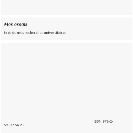
Mes essais
tirés de mes recherches universitaires
ISBN:978-2-
9531564-2-3