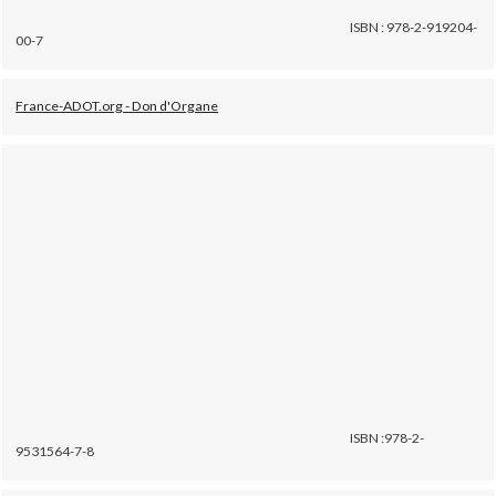
ISBN : 978-2-919204-
00-7
France-ADOT.org - Don d'Organe
ISBN :978-2-
9531564-7-8