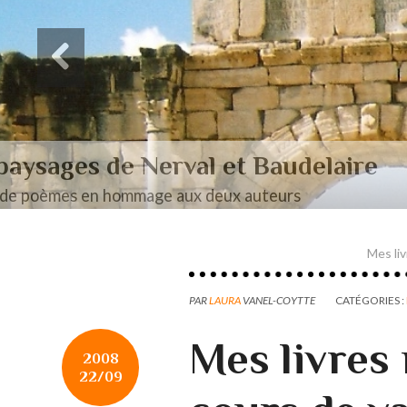
Des paysages de Baudel
Mon mémoire de maîtrise
Mes li
PAR
LAURA
VANEL-COYTTE
CATÉGORIES :
Mes livres 
2008
22/09