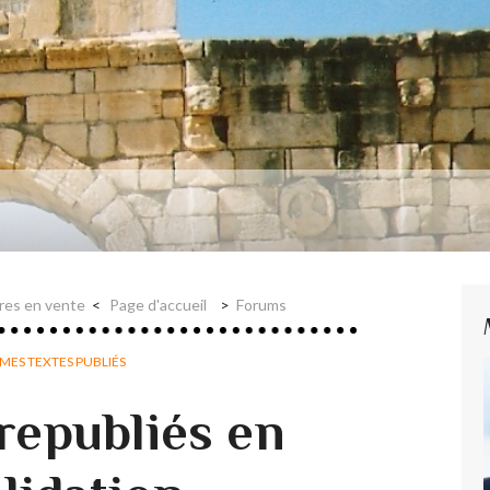
aire et Nerval
vres en vente
Page d'accueil
Forums
MES TEXTES PUBLIÉS
republiés en