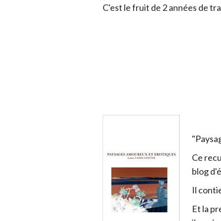
C'est le fruit de 2 années de trav
"Paysa
Ce recu
blog d'
Il cont
Et la p