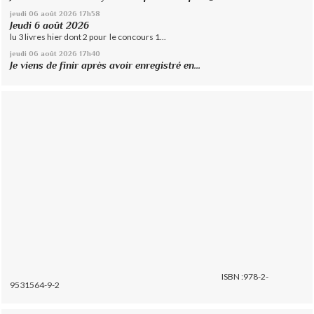
jeudi 06
août 2026
17h58
Jeudi 6 août 2026
lu 3 livres hier dont 2 pour le concours 1...
jeudi 06
août 2026
17h40
Je viens de finir après avoir enregistré en...
ISBN :978-2-
9531564-9-2