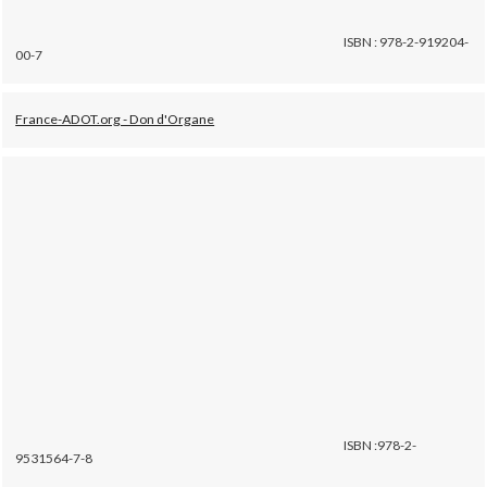
ISBN : 978-2-919204-
00-7
France-ADOT.org - Don d'Organe
ISBN :978-2-
9531564-7-8