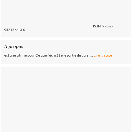
ISBN :978-2-
9531564-3-0
À propos
est une vitrine pour Ce que j'écris(1 ere partie du titre):...
Lire la suite