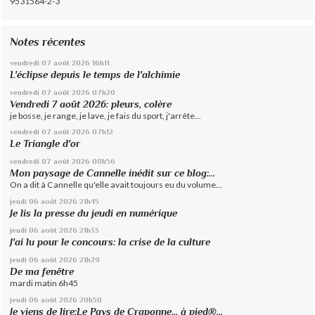
9531564-2-3
Notes récentes
vendredi 07
août 2026
16h11
L'éclipse depuis le temps de l'alchimie
vendredi 07
août 2026
07h20
Vendredi 7 août 2026: pleurs, colère
je bosse, je range, je lave, je fais du sport, j'arrête...
vendredi 07
août 2026
07h12
Le Triangle d'or
vendredi 07
août 2026
00h56
Mon paysage de Cannelle inédit sur ce blog:...
On a dit à Cannelle qu'elle avait toujours eu du volume...
jeudi 06
août 2026
21h45
Je lis la presse du jeudi en numérique
jeudi 06
août 2026
21h33
J'ai lu pour le concours: la crise de la culture
jeudi 06
août 2026
21h29
De ma fenêtre
mardi matin 6h45
jeudi 06
août 2026
20h50
Je viens de lire:Le Pays de Craponne... à pied®...