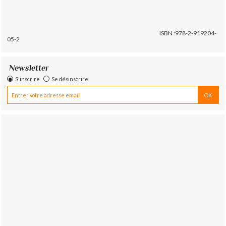
ISBN :978-2-919204-
05-2
Newsletter
S'inscrire
Se désinscrire