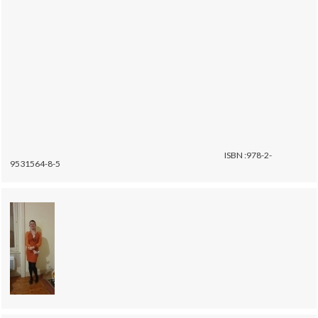
ISBN :978-2-
9531564-8-5