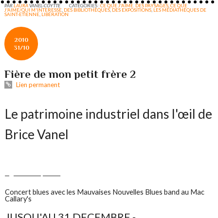
PAR
LAURA
VANEL-COYTTE
CATÉGORIES :
CE QUE J'AIME. DES PAYSAGES
,
CE QUE
J'AIME/QUI M'INTERESSE
,
DES BIBLIOTHÈQUES
,
DES EXPOSITIONS
,
LES MÉDIATHÈQUES DE
SAINT-ETIENNE
,
LIBÉRATION
2010
31/10
Fière de mon petit frère 2
Lien permanent
Le patrimoine industriel dans l'œil de
Brice Vanel
Agrandir la photo
Concert blues avec les Mauvaises Nouvelles Blues band au Mac
Callary's
JUSQU'AU 31 DECEMBRE -