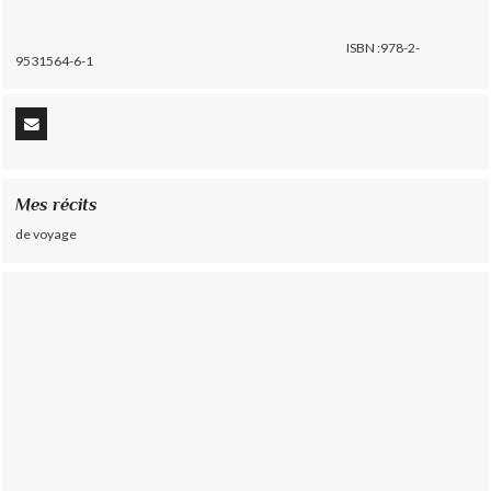
ISBN :978-2-
9531564-6-1
Mes récits
de voyage