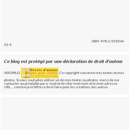
ISBN :978-2-919204-
01-4
Ce blog est protégé par une déclaration de droit d'auteur
00039812
Ce copyright concerne mes textes et mes
photos. Si vous souhaitez utiliser un de mes textes ou photos, merci de me
contacter au préalable par e- mail et de citer mon nom et le mon adresse
URL... comme je m'efforce de le faire pour les créations des autres.