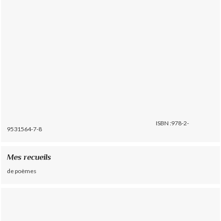
ISBN :978-2-
9531564-7-8
Mes recueils
de poèmes