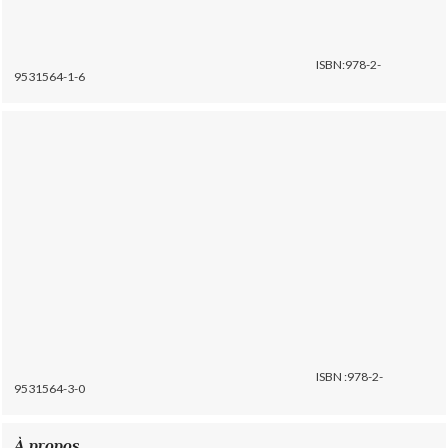
ISBN:978-2-
9531564-1-6
ISBN :978-2-
9531564-3-0
À propos