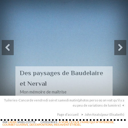
Des paysages de Baudelaire
et Nerval
Mon mémoire de maîtrise
Tuileries-Concorde vendredi soiret samedi matin(photos perso où on voit qu'il y a
eu peu de variations de lumière)
Page d'accueil
John Keats(pour Elisabeth)
PAR
LAURA
VANEL-COYTTE
CATÉGORIES :
A VOIR
,
CE QUE J'AIME/QUI M'INTERESSE
,
COURBET GUSTAVE
,
DES EXPOSITIONS
,
MES AVENT ET NOEL