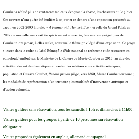
Courbet a réalisé plus de cent-trente tableaux évoquant la chasse, les chasseurs ou le
gibier.
Ces oeuvres n’ont guère été étudiées à ce jour et en dehors d’une exposition présentée
au
Japon en 2002-2003 intitulée «
A Painter with Hunter’s Eye
» et celle du Grand Palais en
2007 où une salle leur avait été spécialement consacrée, les oeuvres cynégétiques de
Courbet
n’ont jamais, à elles seules, constitué le thème privilégié d’une exposition. Ce projet
s’inscrit
dans le cadre du label Ethnopôle (Pôle national de recherche et de ressources en
ethnologie)
attribué par le Ministère de la Culture au Musée Courbet en 2010, au titre des
activités
relevant des thématiques suivantes : les relations entre activités artistiques,
population et
Gustave Courbet,
Renard pris au piège
, vers 1860, Musée Courbet
territoire ;
les modalités de représentation d’un territoire ; les modalités d’intervention
artistique et
d’action culturelle.
Visites guidées sans réservation, tous les samedis à 15h et dimanches à 11h00.
Visites guidées pour les groupes à partir de 10 personnes sur réservation
obligatoire .
Visites proposées également en anglais, allemand et espagnol.