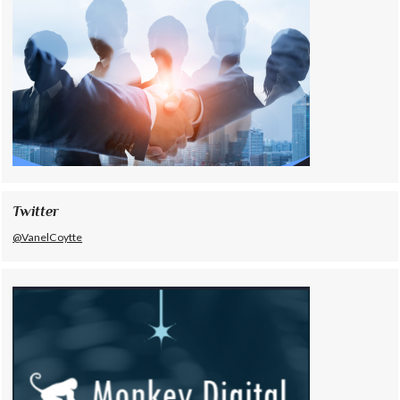
Twitter
@VanelCoytte