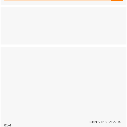
ISBN :978-2-919204-
01-4