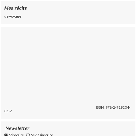
Mes récits
de voyage
ISBN :978-2-919204-
05-2
Newsletter
S'inscrire
Se désinscrire