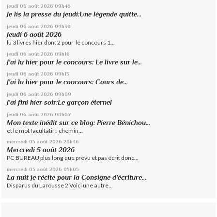
jeudi 06
août 2026
09h46
Je lis la presse du jeudi:Une légende quitte...
jeudi 06
août 2026
09h30
Jeudi 6 août 2026
lu 3 livres hier dont 2 pour le concours 1...
jeudi 06
août 2026
09h16
J'ai lu hier pour le concours: Le livre sur le...
jeudi 06
août 2026
09h13
J'ai lu hier pour le concours: Cours de...
jeudi 06
août 2026
09h09
J'ai fini hier soir:Le garçon éternel
jeudi 06
août 2026
00h07
Mon texte inédit sur ce blog: Pierre Bénichou...
et le mot facultatif : chemin...
mercredi 05
août 2026
20h46
Mercredi 5 août 2026
PC BUREAU plus long que prévu et pas écrit donc...
mercredi 05
août 2026
05h05
La nuit je récite pour la Consigne d'écriture...
Disparus du Larousse 2 Voici une autre...