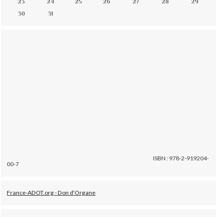
23
24
25
26
27
28
29
30
31
ISBN : 978-2-919204-
00-7
France-ADOT.org - Don d'Organe