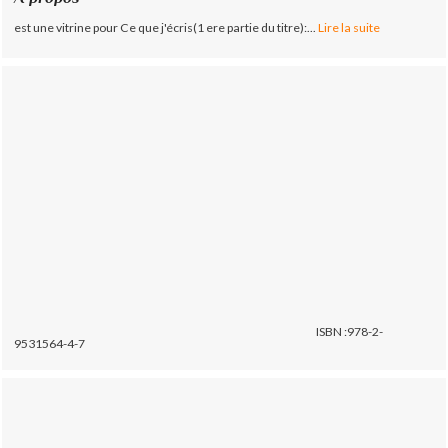
est une vitrine pour Ce que j'écris(1 ere partie du titre):...
Lire la suite
ISBN :978-2-
9531564-4-7