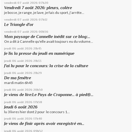
vendredi 07
août 2026
07h20
Vendredi 7 août 2026: pleurs, colère
je bosse, je range, je lave, je fais du sport, j'arrête...
vendredi 07
août 2026
07h12
Le Triangle d'or
vendredi 07
août 2026
00h56
Mon paysage de Cannelle inédit sur ce blog:...
On a dit à Cannelle qu'elle avait toujours eu du volume...
jeudi 06
août 2026
21h45
Je lis la presse du jeudi en numérique
jeudi 06
août 2026
21h33
J'ai lu pour le concours: la crise de la culture
jeudi 06
août 2026
21h29
De ma fenêtre
mardi matin 6h45
jeudi 06
août 2026
20h50
Je viens de lire:Le Pays de Craponne... à pied®...
jeudi 06
août 2026
17h58
Jeudi 6 août 2026
lu 3 livres hier dont 2 pour le concours 1...
jeudi 06
août 2026
17h40
Je viens de finir après avoir enregistré en...
jeudi 06
août 2026
09h52