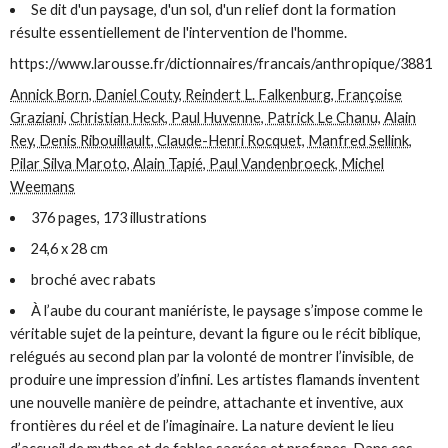
Se
dit d'un paysage, d'un sol, d'un relief dont la formation
résulte essentiellement de l'intervention de l'homme.
https://www.larousse.fr/dictionnaires/francais/anthropique/3881
Annick Born, Daniel Couty, Reindert L. Falkenburg, Françoise
Graziani, Christian Heck, Paul Huvenne, Patrick Le Chanu, Alain
Rey, Denis Ribouillault, Claude-Henri Rocquet, Manfred Sellink,
Pilar Silva Maroto, Alain Tapié, Paul Vandenbroeck, Michel
Weemans
376 pages, 173 illustrations
24,6 x 28 cm
broché avec rabats
À l’aube du courant maniériste, le paysage s’impose comme le
véritable sujet de la peinture, devant la figure ou le récit biblique,
relégués au second plan par la volonté de montrer l’invisible, de
produire une impression d’infini. Les artistes flamands inventent
une nouvelle manière de peindre, attachante et inventive, aux
frontières du réel et de l’imaginaire. La nature devient le lieu