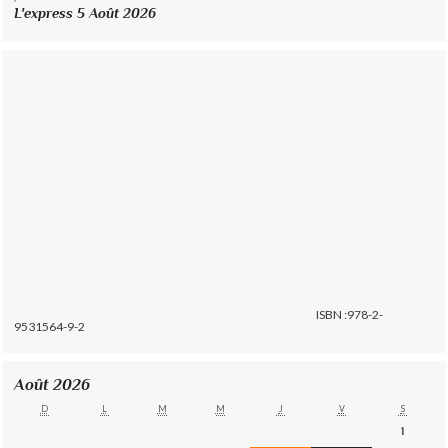
L'express 5 Août 2026
ISBN :978-2-
9531564-9-2
Août 2026
D
L
M
M
J
V
S
1