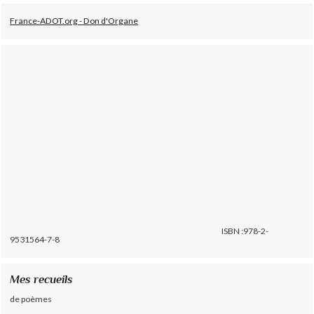
France-ADOT.org - Don d'Organe
ISBN :978-2-
9531564-7-8
Mes recueils
de poèmes