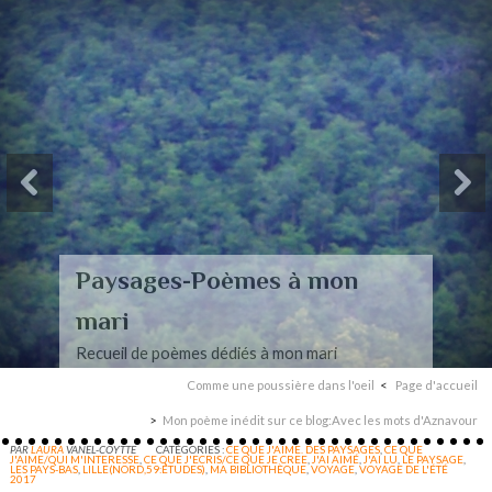
Paysages-Poèmes à mon
mari
Recueil de poèmes dédiés à mon mari
Comme une poussière dans l'oeil
Page d'accueil
Mon poème inédit sur ce blog:Avec les mots d'Aznavour
PAR
LAURA
VANEL-COYTTE
CATÉGORIES :
CE QUE J'AIME. DES PAYSAGES
,
CE QUE
J'AIME/QUI M'INTERESSE
,
CE QUE J'ECRIS/CE QUE JE CREE
,
J'AI AIMÉ
,
J'AI LU
,
LE PAYSAGE
,
LES PAYS-BAS
,
LILLE(NORD,59:ÉTUDES)
,
MA BIBLIOTHÈQUE
,
VOYAGE
,
VOYAGE DE L'ÉTÉ
2017