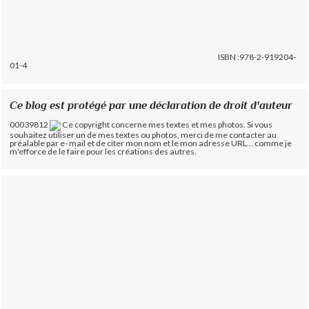
ISBN :978-2-919204-
01-4
Ce blog est protégé par une déclaration de droit d'auteur
00039812
Ce copyright concerne mes textes et mes photos. Si vous
souhaitez utiliser un de mes textes ou photos, merci de me contacter au
préalable par e- mail et de citer mon nom et le mon adresse URL... comme je
m'efforce de le faire pour les créations des autres.