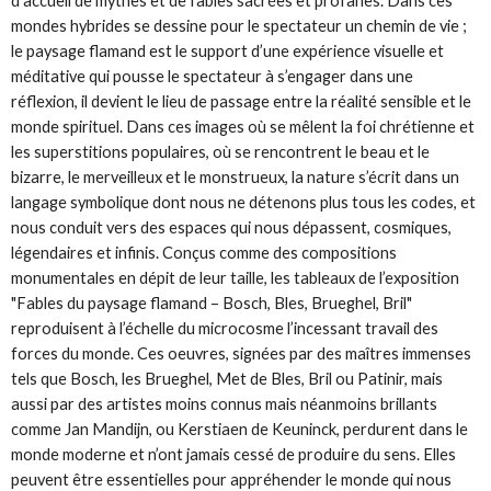
d’accueil de mythes et de fables sacrées et profanes. Dans ces
mondes hybrides se dessine pour le spectateur un chemin de vie ;
le paysage flamand est le support d’une expérience visuelle et
méditative qui pousse le spectateur à s’engager dans une
réflexion, il devient le lieu de passage entre la réalité sensible et le
monde spirituel. Dans ces images où se mêlent la foi chrétienne et
les superstitions populaires, où se rencontrent le beau et le
bizarre, le merveilleux et le monstrueux, la nature s’écrit dans un
langage symbolique dont nous ne détenons plus tous les codes, et
nous conduit vers des espaces qui nous dépassent, cosmiques,
légendaires et infinis. Conçus comme des compositions
monumentales en dépit de leur taille, les tableaux de l’exposition
"Fables du paysage flamand – Bosch, Bles, Brueghel, Bril"
reproduisent à l’échelle du microcosme l’incessant travail des
forces du monde. Ces oeuvres, signées par des maîtres immenses
tels que Bosch, les Brueghel, Met de Bles, Bril ou Patinir, mais
aussi par des artistes moins connus mais néanmoins brillants
comme Jan Mandijn, ou Kerstiaen de Keuninck, perdurent dans le
monde moderne et n’ont jamais cessé de produire du sens. Elles
peuvent être essentielles pour appréhender le monde qui nous