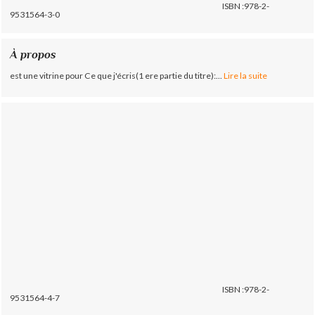
ISBN :978-2-
9531564-3-0
À propos
est une vitrine pour Ce que j'écris(1 ere partie du titre):...
Lire la suite
ISBN :978-2-
9531564-4-7