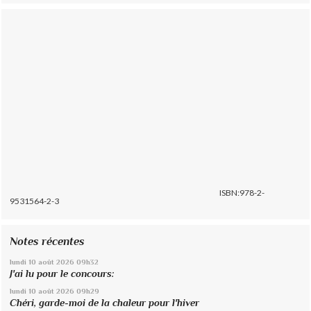
ISBN:978-2-
9531564-2-3
Notes récentes
lundi 10
août 2026
09h32
J'ai lu pour le concours:
lundi 10
août 2026
09h29
Chéri, garde-moi de la chaleur pour l'hiver