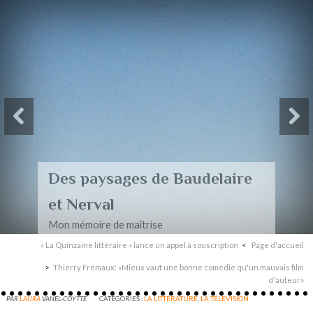
Des paysages de Baudelaire
et Nerval
Mon mémoire de maîtrise
« La Quinzaine littéraire » lance un appel à souscription
Page d'accueil
Thierry Frémaux: «Mieux vaut une bonne comédie qu'un mauvais film
d'auteur»
PAR
LAURA
VANEL-COYTTE
CATÉGORIES :
LA LITTÉRATURE
,
LA TÉLÉVISION