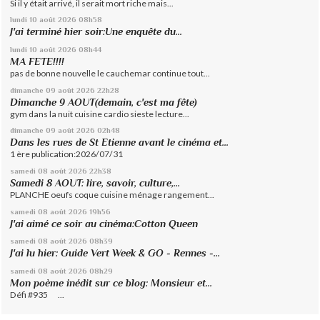
Si il y était arrivé, il serait mort riche mais...
lundi 10
août 2026
08h58
J'ai terminé hier soir:Une enquête du...
lundi 10
août 2026
08h44
MA FETE!!!!
pas de bonne nouvelle le cauchemar continue tout...
dimanche 09
août 2026
22h28
Dimanche 9 AOUT(demain, c'est ma fête)
gym dans la nuit cuisine cardio sieste lecture...
dimanche 09
août 2026
02h48
Dans les rues de St Etienne avant le cinéma et...
1 ère publication:2026/07/31
samedi 08
août 2026
22h38
Samedi 8 AOUT: lire, savoir, culture,...
PLANCHE oeufs coque cuisine ménage rangement...
samedi 08
août 2026
19h56
J'ai aimé ce soir au cinéma:Cotton Queen
samedi 08
août 2026
08h39
J'ai lu hier: Guide Vert Week & GO - Rennes -...
samedi 08
août 2026
08h29
Mon poème inédit sur ce blog: Monsieur et...
Défi #935 ...