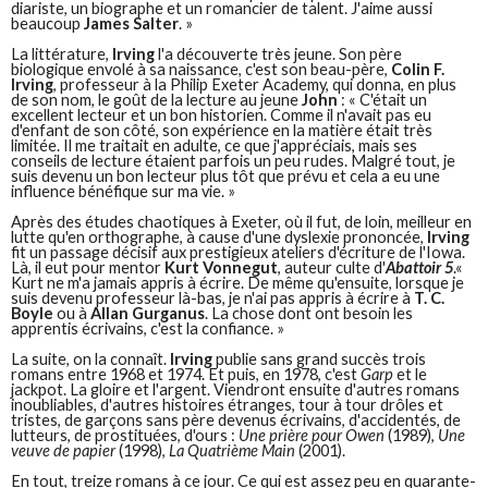
diariste, un biographe et un romancier de talent. J'aime aussi
beaucoup
James Salter
. »
La littérature,
Irving
l'a découverte très jeune. Son père
biologique envolé à sa naissance, c'est son beau-père,
Colin F.
Irving
, professeur à la Philip Exeter ­Academy, qui donna, en plus
de son nom, le goût de la lecture au jeune
John
: « C'était un
excellent lecteur et un bon historien. Comme il n'avait pas eu
d'enfant de son côté, son expérience en la matière était très
limitée. Il me traitait en adulte, ce que j'appréciais, mais ses
conseils de lecture étaient parfois un peu rudes. Malgré tout, je
suis devenu un bon lecteur plus tôt que ­prévu et cela a eu une
influence bénéfique sur ma vie. »
Après des études chaotiques à Exeter, où il fut, de loin, meilleur en
lutte qu'en orthographe, à cause d'une dyslexie prononcée,
Irving
fit un passage décisif aux prestigieux ateliers d'écriture de l'Iowa.
Là, il eut pour mentor
Kurt Vonnegut
, auteur culte d'
Abattoir 5
.«
Kurt ne m'a jamais appris à écrire. De même qu'ensuite, lorsque je
suis devenu professeur là-bas, je n'ai pas appris à écrire à
T. C.
Boyle
ou à
Allan Gurganus
. La chose dont ont besoin les
apprentis écrivains, c'est la confiance. »
La suite, on la connaît.
Irving
publie sans grand succès trois
romans entre 1968 et 1974. Et puis, en 1978, c'est
Garp
et le
jackpot. La gloire et l'argent. Viendront ensuite d'autres romans
inoubliables, d'autres histoires étranges, tour à tour drôles et
tristes, de garçons sans père devenus écrivains, d'accidentés, de
lutteurs, de prostituées, d'ours :
Une prière pour Owen
(1989),
Une
veuve de papier
(1998),
La Quatrième Main
(2001).
En tout, treize romans à ce jour. Ce qui est assez peu en quarante-