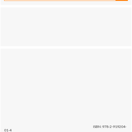
ISBN :978-2-919204-
01-4