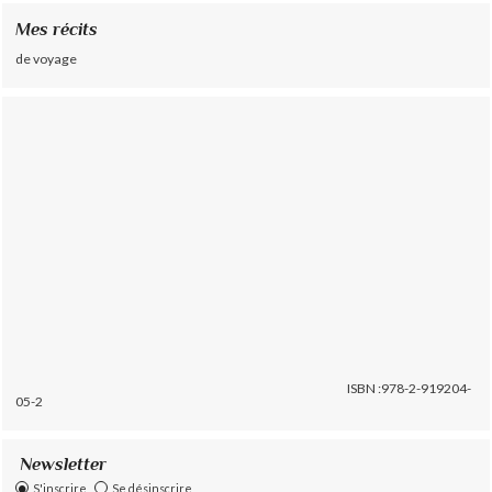
Mes récits
de voyage
ISBN :978-2-919204-
05-2
Newsletter
S'inscrire
Se désinscrire