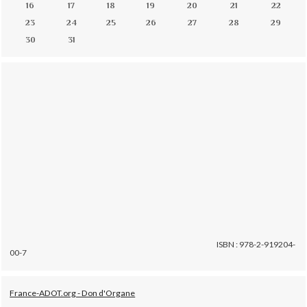
16
17
18
19
20
21
22
23
24
25
26
27
28
29
30
31
ISBN : 978-2-919204-
00-7
France-ADOT.org - Don d'Organe