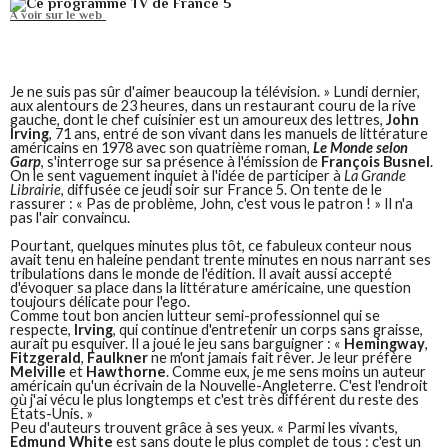
À voir sur le web
Je ne suis pas sûr d'aimer beaucoup la télévision. » Lundi dernier,
aux alentours de 23 heures, dans un restaurant couru de la rive
gauche, dont le chef cuisinier est un amoureux des lettres,
John
Irving
, 71 ans, entré de son vivant dans les manuels de littérature
américains en 1978 avec son quatrième roman,
Le Monde selon
Garp
, s'interroge sur sa présence à l'émission de
François Busnel
.
On le sent vaguement inquiet à l'idée de participer à
La Grande
Librairie
, diffusée ce jeudi soir sur France 5. On tente de le
rassurer : « Pas de problème, John, c'est vous le patron ! » Il n'a
pas l'air convaincu.
Pourtant, quelques minutes plus tôt, ce fabuleux conteur nous
avait tenu en haleine pendant trente minutes en nous narrant ses
tribulations dans le monde de l'édition. Il avait aussi accepté
d'évoquer sa place dans la littérature américaine, une question
toujours délicate pour l'ego.
Comme tout bon ancien lutteur semi-professionnel qui se
respecte,
Irving
, qui continue d'entretenir un corps sans graisse,
aurait pu esquiver. Il a joué le jeu sans barguigner : «
Heming­way
,
Fitzgerald
,
Faulkner
ne m'ont jamais fait rêver. Je leur préfère
Melville
et
Hawthorne
. Comme eux, je me sens moins un auteur
américain qu'un écrivain de la Nouvelle-Angleterre. C'est l'endroit
où j'ai vécu le plus longtemps et c'est très différent du reste des
États-Unis. »
Peu d'auteurs trouvent grâce à ses yeux. « Parmi les vivants,
Edmund White
est sans doute le plus complet de tous : c'est un