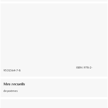
ISBN :978-2-
9531564-7-8
Mes recueils
de poèmes