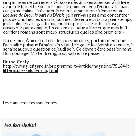
cinq années de carrière. « Je passe des années à penser à un livre
avant de le mettre de côté puis de commencer à l'écrire, à la main,
car ça me calme. Très honnêtement, avant mon sixième roman,
L'oeuvre de Dieu, la part du Diable
, je n'arrivais pas à me concentrer
plus de cinq heures dans la journée. Devenu écrivain à plein-temps,
je n'ai plus eu à regarder ma montre pour faire autre chose,
enseigner par exemple. En ce sens, je peux affirmer que mes huit
derniers romans sont mieux structurés que les cinq premiers. »
Du dernier, À moi seul bien des personnages, parfaitement dans
l'actualité puisque l'Américain y fait l'éloge de la diversité sexuelle, il
sera beaucoup question ce jeudi soir. Ce devrait être passionnant.
Bon courage, Mister
Irving
, tout va bien se passer !
Bruno Corty
http://tvmag.lefigaro.fr/programme-tv/article/magazine/75164/la-
litterature-selon-irving.html
Les commentaires sont fermés.
Monkey digital