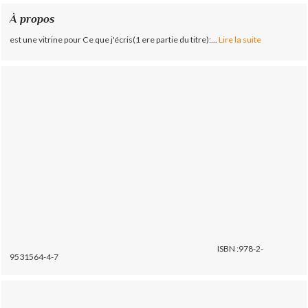
À propos
est une vitrine pour Ce que j'écris(1 ere partie du titre):...
Lire la suite
ISBN :978-2-
9531564-4-7