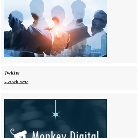
Twitter
@VanelCoytte