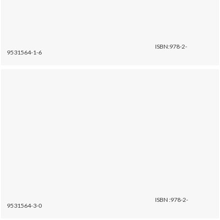
ISBN:978-2-
9531564-1-6
ISBN :978-2-
9531564-3-0