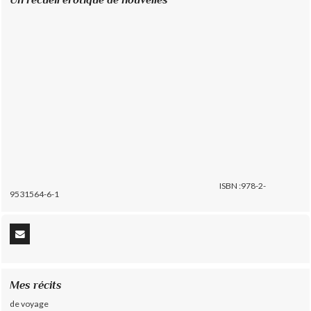
ISBN :978-2-
9531564-6-1
Mes récits
de voyage