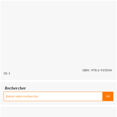
ISBN : 978-2-919204-
02-1
Rechercher