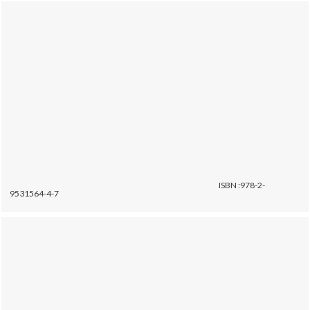
ISBN :978-2-
9531564-4-7