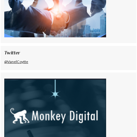
Twitter
@VanelCoytte