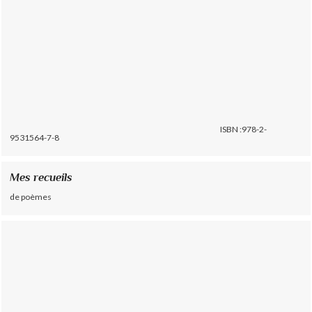
ISBN :978-2-
9531564-7-8
Mes recueils
de poèmes