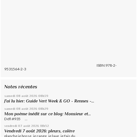
ISBN:978-2-
9531564-2-3
Notes récentes
samedi 08
août 2026
08h39
J'ai lu hier: Guide Vert Week & GO - Rennes -...
samedi 08
août 2026
08h29
Mon poème inédit sur ce blog: Monsieur et...
Défi #935 ...
vendredi 07
août 2026
18h52
Vendredi 7 août 2026: pleurs, colère
planche je bosse, je range, je lave, je fais du...