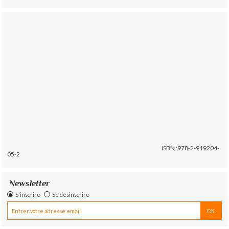
ISBN :978-2-919204-
05-2
Newsletter
S'inscrire
Se désinscrire