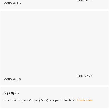
ISBN:978-2-
9531564-1-6
ISBN :978-2-
9531564-3-0
À propos
est une vitrine pour Ce que j'écris(1 ere partie du titre):...
Lire la suite