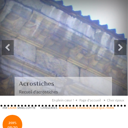
Paysages-Poèmes à mon
mari
Recueil de poèmes dédiés à mon mari
En plein cœur !
Page d'accueil
Cher époux
PAR
LAURA
VANEL-COYTTE
CATÉGORIES :
BAUDELAIRE CHARLES
,
CEUX QUE J'AIME
2015
08/10