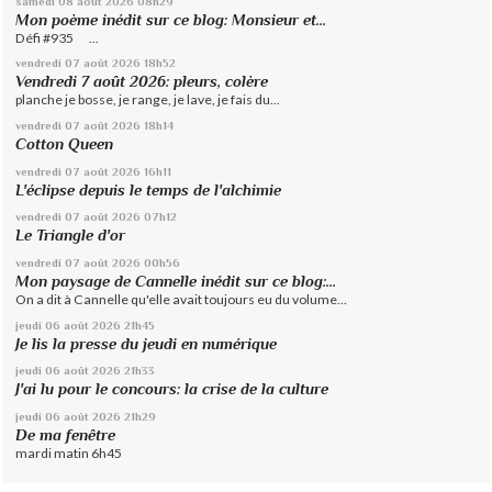
samedi 08
août 2026
08h29
Mon poème inédit sur ce blog: Monsieur et...
Défi #935 ...
vendredi 07
août 2026
18h52
Vendredi 7 août 2026: pleurs, colère
planche je bosse, je range, je lave, je fais du...
vendredi 07
août 2026
18h14
Cotton Queen
vendredi 07
août 2026
16h11
L'éclipse depuis le temps de l'alchimie
vendredi 07
août 2026
07h12
Le Triangle d'or
vendredi 07
août 2026
00h56
Mon paysage de Cannelle inédit sur ce blog:...
On a dit à Cannelle qu'elle avait toujours eu du volume...
jeudi 06
août 2026
21h45
Je lis la presse du jeudi en numérique
jeudi 06
août 2026
21h33
J'ai lu pour le concours: la crise de la culture
jeudi 06
août 2026
21h29
De ma fenêtre
mardi matin 6h45