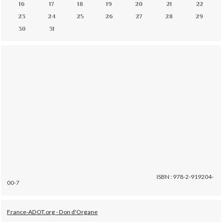
16
17
18
19
20
21
22
23
24
25
26
27
28
29
30
31
ISBN : 978-2-919204-
00-7
France-ADOT.org - Don d'Organe