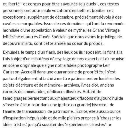
et liberté - et conçus pour être savourés tels quels -, ces textes
personnels ont pour seule vocation d'embellir et bonifier cet
exceptionnel supplément de décembre, précisément dévolu à des
cuvées remarquables. Issus de ces domaines qui font la renommée
mondiale d'une appellation à valeur de mythe, les Grand Vintage,
Millésime et autres Cuvée Spéciale que nous avons le privilège de
découvrir in situ, sont cette année au coeur du propos.
Exhumés, le temps d'un flash, des lieux où ils reposent, ils font à la
fois l'objet d'un minutieux décryptage de nos experts et d'une mise
en scène originale que signe notre fidèle photographe Leif
Carlsson. Accueilli dans une quarantaine de propriétés, il s'est
partout également attaché à mettre patiemment en lumière des
objets d'écriture et de mémoire - archives, livres d'or, anciens
carnets de commandes, dédicaces illustres. Autant de
témoignages permettant aux majestueux flacons d'aujourd'hui de
s'inscrire à leur tour dans une (petite ou grande) histoire - de
famille, de transmission, de patrimoine... Écrite, elle aussi. Source
d'inspiration inépuisable et de mille plaisirs propres à "chasser les
idées tristes", jusqu'à susciter des "expériences célestes",
le