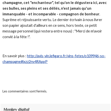
champagne, cet "enchanteur", tel qu'on le dégustera ici, avec
ses bulles, ses pleins et ses déliés, n'est jamais qu'un
immanquable - et incomparable - compagnon de bonheur
.
Suprême et réjouissante vertu. Le dernier écrivain à nous livrer
son papier ajoutait d'ailleurs en ce sens, hors texte, ce petit
message personnel (qui restera entre nous) : "Merci de m'avoir
convié à la fête !".
En savoir plus :
http://avis-vin.lefigaro.fr/vins-fetes/o109946-so-
champagne#ixzz2nv4RAppP
Les commentaires sont fermés.
Monkey digital