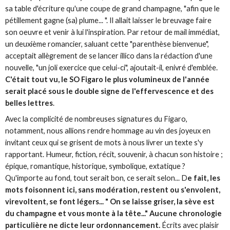
sa table d'écriture qu'une coupe de grand champagne, "afin que le
pétillement gagne (sa) plume... ". Il allait laisser le breuvage faire
son oeuvre et venir à lui l'inspiration. Par retour de mail immédiat,
un deuxième romancier, saluant cette "parenthèse bienvenue",
acceptait allègrement de se lancer illico dans la rédaction d'une
nouvelle, "un joli exercice que celui-ci", ajoutait-il, enivré d'emblée.
C'était tout vu, le SO Figaro le plus volumineux de l'année
serait placé sous le double signe de l'effervescence et des
belles lettres
.
Avec la complicité de nombreuses signatures du Figaro,
notamment, nous allions rendre hommage au vin des joyeux en
invitant ceux qui se grisent de mots à nous livrer un texte s'y
rapportant. Humeur, fiction, récit, souvenir, à chacun son histoire ;
épique, romantique, historique, symbolique, extatique ?
Qu'importe au fond, tout serait bon, ce serait selon... D
e fait, les
mots foisonnent ici, sans modération, restent ou s'envolent,
virevoltent, se font légers... " On se laisse griser, la sève est
du champagne et vous monte à la tête..." Aucune chronologie
particulière ne dicte leur ordonnancement.
Écrits avec plaisir