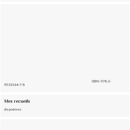
ISBN :978-2-
9531564-7-8
Mes recueils
de poèmes