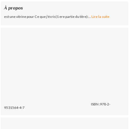
À propos
est une vitrine pour Ce que j'écris(1 ere partie du titre):...
Lire la suite
ISBN :978-2-
9531564-4-7