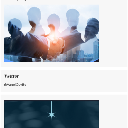
Twitter
@VanelCoytte