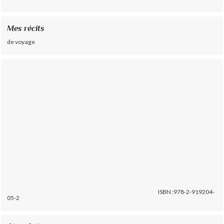
Mes récits
de voyage
ISBN :978-2-919204-
05-2