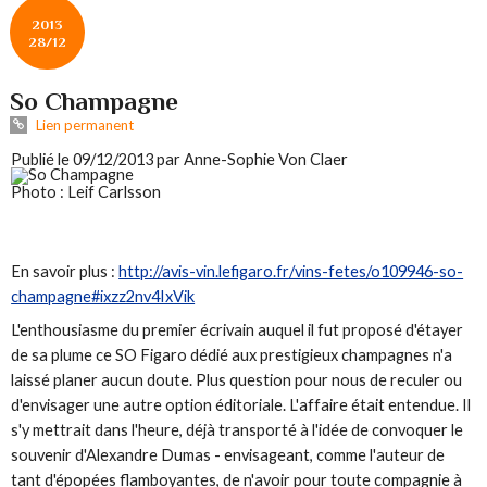
2013
28/12
So Champagne
Lien permanent
Publié le 09/12/2013 par Anne-Sophie Von Claer
Photo : Leif Carlsson
En savoir plus :
http://avis-vin.lefigaro.fr/vins-fetes/o109946-so-
champagne#ixzz2nv4IxVik
L'enthousiasme du premier écrivain auquel il fut proposé d'étayer
de sa plume ce SO Figaro dédié aux prestigieux champagnes n'a
laissé planer aucun doute. Plus question pour nous de reculer ou
d'envisager une autre option éditoriale. L'affaire était entendue. Il
s'y mettrait dans l'heure, déjà transporté à l'idée de convoquer le
souvenir d'Alexandre Dumas - envisageant, comme l'auteur de
tant d'épopées flamboyantes, de n'avoir pour toute compagnie à