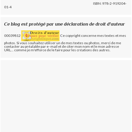
ISBN :978-2-919204-
01-4
Ce blog est protégé par une déclaration de droit d'auteur
00039812
Ce copyright concerne mes textes et mes
photos. Si vous souhaitez utiliser un de mes textes ou photos, merci de me
contacter au préalable par e- mail et de citer mon nom et le mon adresse
URL... comme je m'efforce de le faire pour les créations des autres.