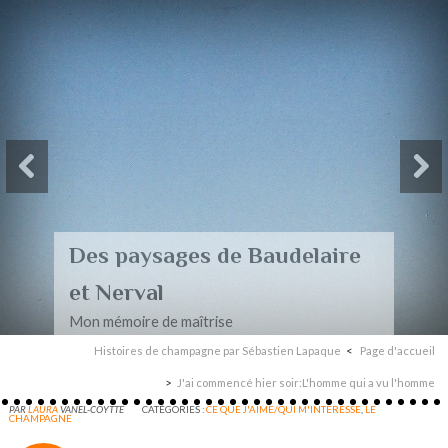
Des paysages de Baudelaire
et Nerval
Mon mémoire de maîtrise
Histoires de champagne par Sébastien Lapaque
Page d'accueil
J'ai commencé hier soir:L'homme qui a vu l'homme
PAR
LAURA
VANEL-COYTTE
CATÉGORIES :
CE QUE J'AIME/QUI M'INTERESSE
,
LE
CHAMPAGNE