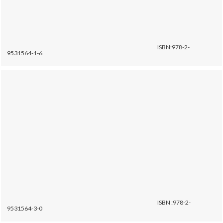
ISBN:978-2-
9531564-1-6
ISBN :978-2-
9531564-3-0