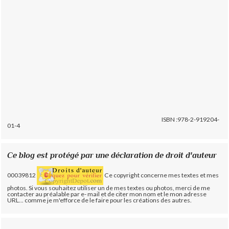
ISBN :978-2-919204-
01-4
Ce blog est protégé par une déclaration de droit d'auteur
00039812
Ce copyright concerne mes textes et mes
photos. Si vous souhaitez utiliser un de mes textes ou photos, merci de me
contacter au préalable par e- mail et de citer mon nom et le mon adresse
URL... comme je m'efforce de le faire pour les créations des autres.