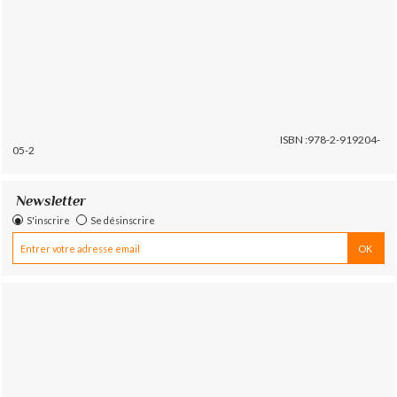
ISBN :978-2-919204-
05-2
Newsletter
S'inscrire
Se désinscrire