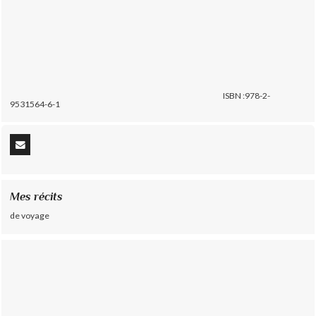
ISBN :978-2-
9531564-6-1
Mes récits
de voyage