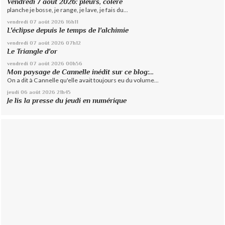
Vendredi 7 août 2026: pleurs, colère
planche je bosse, je range, je lave, je fais du...
vendredi 07
août 2026
16h11
L'éclipse depuis le temps de l'alchimie
vendredi 07
août 2026
07h12
Le Triangle d'or
vendredi 07
août 2026
00h56
Mon paysage de Cannelle inédit sur ce blog:...
On a dit à Cannelle qu'elle avait toujours eu du volume...
jeudi 06
août 2026
21h45
Je lis la presse du jeudi en numérique