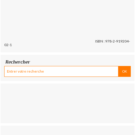
ISBN : 978-2-919204-
02-1
Rechercher