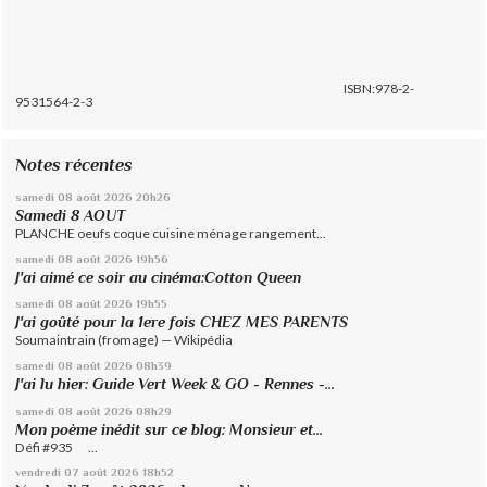
ISBN:978-2-
9531564-2-3
Notes récentes
samedi 08
août 2026
20h26
Samedi 8 AOUT
PLANCHE oeufs coque cuisine ménage rangement...
samedi 08
août 2026
19h56
J'ai aimé ce soir au cinéma:Cotton Queen
samedi 08
août 2026
19h55
J'ai goûté pour la 1ere fois CHEZ MES PARENTS
Soumaintrain (fromage) — Wikipédia
samedi 08
août 2026
08h39
J'ai lu hier: Guide Vert Week & GO - Rennes -...
samedi 08
août 2026
08h29
Mon poème inédit sur ce blog: Monsieur et...
Défi #935 ...
vendredi 07
août 2026
18h52