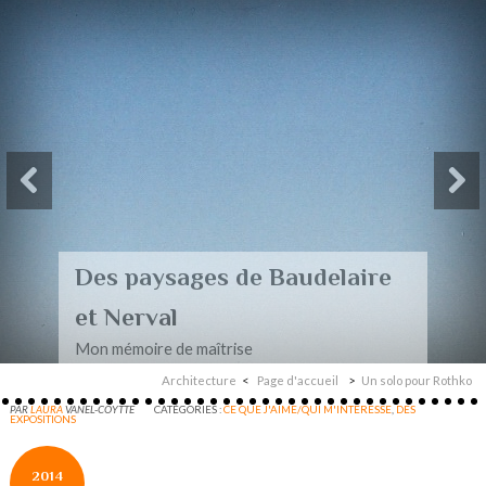
Des paysages de Baudelaire
et Nerval
Mon mémoire de maîtrise
Architecture
Page d'accueil
Un solo pour Rothko
PAR
LAURA
VANEL-COYTTE
CATÉGORIES :
CE QUE J'AIME/QUI M'INTERESSE
,
DES
EXPOSITIONS
2014