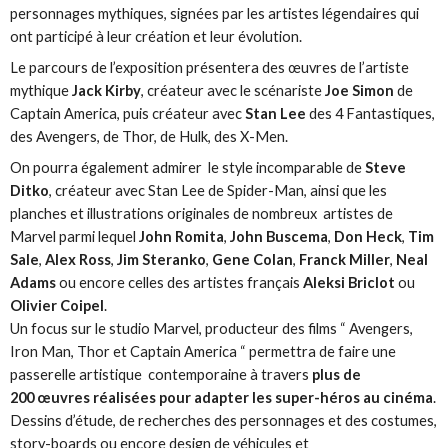
personnages mythiques, signées par les artistes légendaires qui
ont participé à leur création et leur évolution.
Le parcours de l’exposition présentera des œuvres de l’artiste
mythique
Jack Kirby
, créateur avec le scénariste
Joe Simon
de
Captain America, puis créateur avec
Stan Lee
des 4 Fantastiques,
des Avengers, de Thor, de Hulk, des X-Men.
On pourra également admirer le style incomparable de
Steve
Ditko
, créateur avec Stan Lee de Spider-Man, ainsi que les
planches et illustrations originales de nombreux artistes de
Marvel parmi lequel
John Romita
,
John Buscema
,
Don Heck
,
Tim
Sale
,
Alex Ross
,
Jim Steranko
,
Gene Colan
,
Franck Miller
,
Neal
Adams
ou encore celles des artistes français
Aleksi Briclot
ou
Olivier Coipel
.
Un focus sur le studio Marvel, producteur des films “ Avengers,
Iron Man, Thor et Captain America “ permettra de faire une
passerelle artistique contemporaine à travers
plus de
200 œuvres réalisées pour adapter les super-héros au cinéma
.
Dessins d’étude, de recherches des personnages et des costumes,
story-boards ou encore design de véhicules et