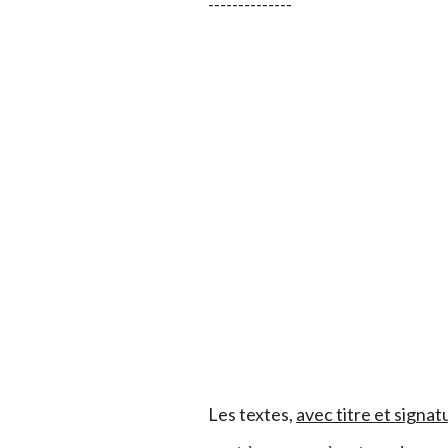
--------------
Les textes,
avec titre et signat