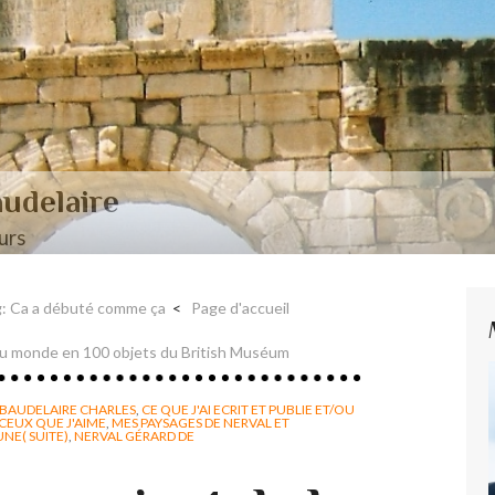
aire et Nerval
g: Ca a débuté comme ça
Page d'accueil
 du monde en 100 objets du British Muséum
BAUDELAIRE CHARLES
,
CE QUE J'AI ECRIT ET PUBLIE ET/OU
CEUX QUE J'AIME
,
MES PAYSAGES DE NERVAL ET
UNE( SUITE)
,
NERVAL GÉRARD DE