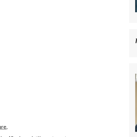
ure
,