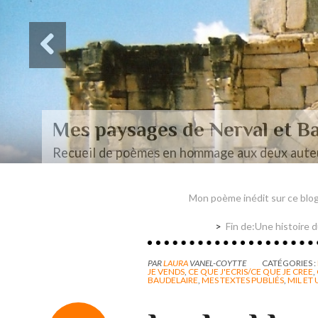
Des paysages de Baudel
Mon mémoire de maîtrise
Mon poème inédit sur ce blo
Fin de:Une histoire
PAR
LAURA
VANEL-COYTTE
CATÉGORIES :
JE VENDS
,
CE QUE J'ECRIS/CE QUE JE CREE
,
BAUDELAIRE
,
MES TEXTES PUBLIÉS
,
MIL ET 