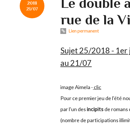
Le double a
2018
21/07
rue de la V
Lien permanent
Sujet 25/2018 - 1er j
au 21/07
image Aimela -
clic
Pour ce premier jeu de l'été n
par l'un des
incipits
de romans 
(nombre de participations illim