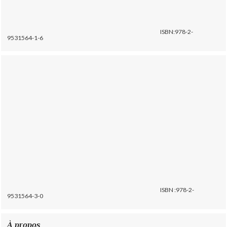
ISBN:978-2-
9531564-1-6
ISBN :978-2-
9531564-3-0
À propos