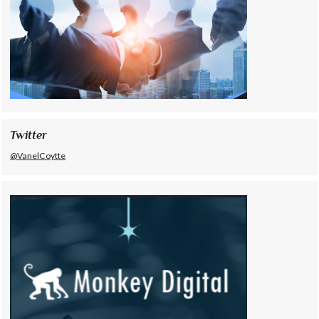
Twitter
@VanelCoytte