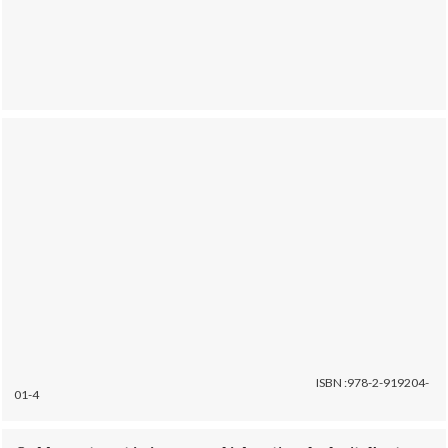
ISBN :978-2-919204-
01-4