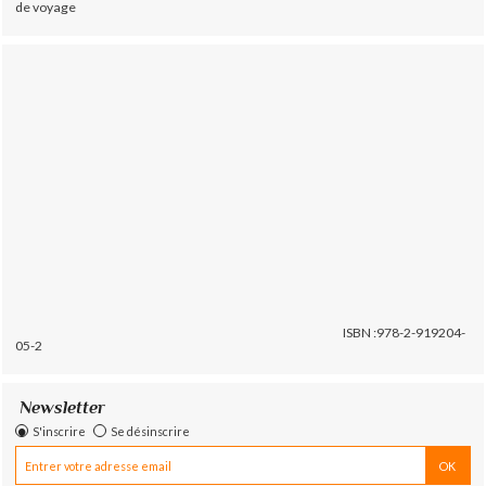
de voyage
ISBN :978-2-919204-
05-2
Newsletter
S'inscrire
Se désinscrire