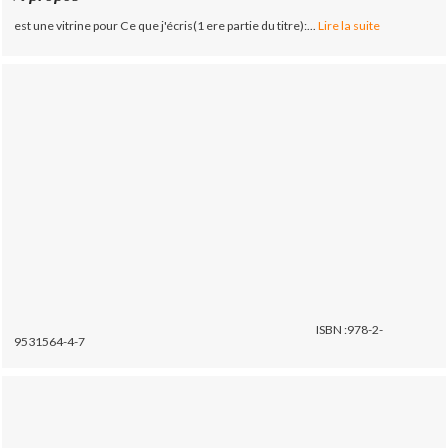
est une vitrine pour Ce que j'écris(1 ere partie du titre):...
Lire la suite
ISBN :978-2-
9531564-4-7