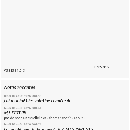
ISBN:978-2-
9531564-2-3
Notes récentes
lundi 10
août 2026
08h58
J'ai terminé hier soir:Une enquête du...
lundi 10
août 2026
08h44
MA FETE!!!!
pas de bonne nouvelle le cauchemar continue tout...
lundi 10
août 2026
00h55
J'ai goûté pour la 1ere fois CHEZ MES PARENTS