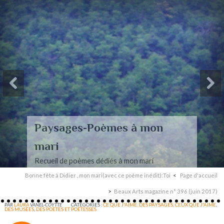
Paysages-Poèmes à mon
mari
Recueil de poèmes dédiés à mon mari
Bonne fête à Didier , mon mari(avec ce poème inédit):Toi
Page d'accueil
Beaux Arts magazine n° 396 (juin 2017)
PAR
LAURA
VANEL-COYTTE
CATÉGORIES :
CE QUE J'AIME. DES PAYSAGES
,
CEUX QUE J'AIME
,
DES MUSÉES
,
DES POÈTES ET POÉTESSES