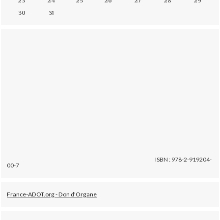
23
24
25
26
27
28
29
30
31
ISBN : 978-2-919204-
00-7
France-ADOT.org - Don d'Organe