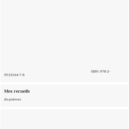
ISBN :978-2-
9531564-7-8
Mes recueils
de poèmes