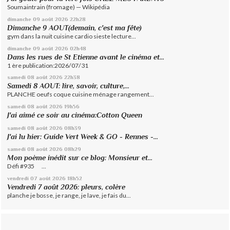
Soumaintrain (fromage) — Wikipédia
dimanche 09
août 2026
22h28
Dimanche 9 AOUT(demain, c'est ma fête)
gym dans la nuit cuisine cardio sieste lecture...
dimanche 09
août 2026
02h48
Dans les rues de St Etienne avant le cinéma et...
1 ère publication:2026/07/31
samedi 08
août 2026
22h38
Samedi 8 AOUT: lire, savoir, culture,...
PLANCHE oeufs coque cuisine ménage rangement...
samedi 08
août 2026
19h56
J'ai aimé ce soir au cinéma:Cotton Queen
samedi 08
août 2026
08h39
J'ai lu hier: Guide Vert Week & GO - Rennes -...
samedi 08
août 2026
08h29
Mon poème inédit sur ce blog: Monsieur et...
Défi #935 ...
vendredi 07
août 2026
18h52
Vendredi 7 août 2026: pleurs, colère
planche je bosse, je range, je lave, je fais du...