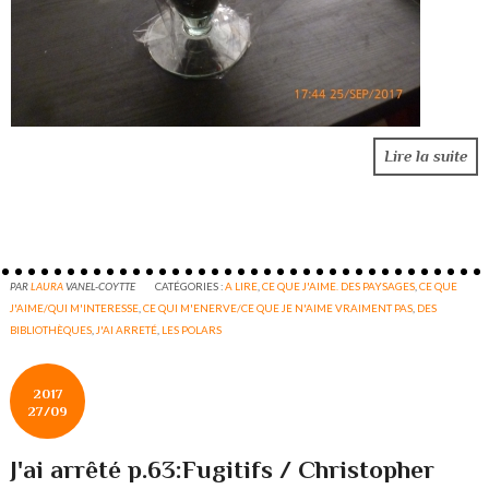
Lire la suite
PAR
LAURA
VANEL-COYTTE
CATÉGORIES :
A LIRE
,
CE QUE J'AIME. DES PAYSAGES
,
CE QUE
J'AIME/QUI M'INTERESSE
,
CE QUI M'ENERVE/CE QUE JE N'AIME VRAIMENT PAS
,
DES
BIBLIOTHÈQUES
,
J'AI ARRETÉ
,
LES POLARS
2017
27/09
J'ai arrêté p.63:Fugitifs / Christopher