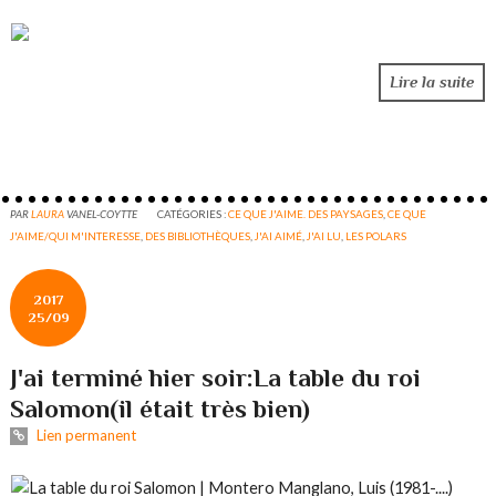
Lire la suite
PAR
LAURA
VANEL-COYTTE
CATÉGORIES :
CE QUE J'AIME. DES PAYSAGES
,
CE QUE
J'AIME/QUI M'INTERESSE
,
DES BIBLIOTHÈQUES
,
J'AI AIMÉ
,
J'AI LU
,
LES POLARS
2017
25/09
J'ai terminé hier soir:La table du roi
Salomon(il était très bien)
Lien permanent