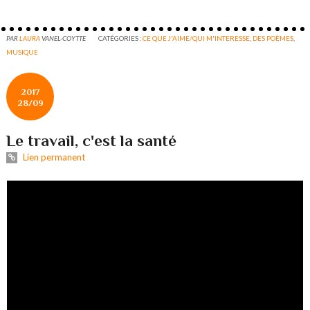
PAR
LAURA
VANEL-COYTTE
CATÉGORIES :
CE QUE J'AIME/QUI M'INTERESSE
,
DES POÈMES
,
MUSIQUE
2017
28/09
Le travail, c'est la santé
Lien permanent