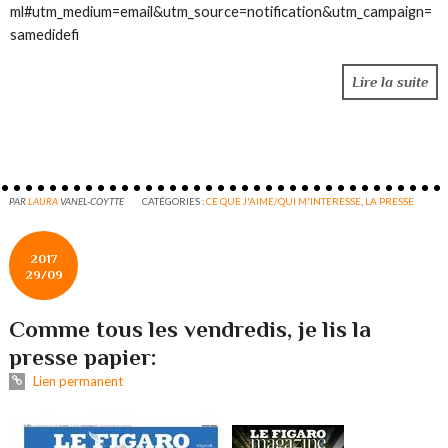
ml#utm_medium=email&utm_source=notification&utm_campaign=
samedidefi
Lire la suite
PAR
LAURA
VANEL-COYTTE
CATÉGORIES :
CE QUE J'AIME/QUI M'INTERESSE
,
LA PRESSE
2017
29/09
Comme tous les vendredis, je lis la
presse papier:
Lien permanent