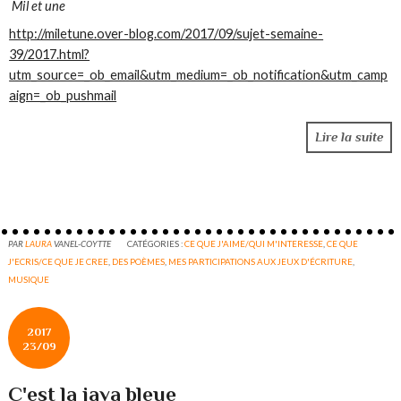
Mil et une
http://miletune.over-blog.com/2017/09/sujet-semaine-
39/2017.html?
utm_source=_ob_email&utm_medium=_ob_notification&utm_camp
aign=_ob_pushmail
Lire la suite
PAR
LAURA
VANEL-COYTTE
CATÉGORIES :
CE QUE J'AIME/QUI M'INTERESSE
,
CE QUE
J'ECRIS/CE QUE JE CREE
,
DES POÈMES
,
MES PARTICIPATIONS AUX JEUX D'ÉCRITURE
,
MUSIQUE
2017
23/09
C'est la java bleue