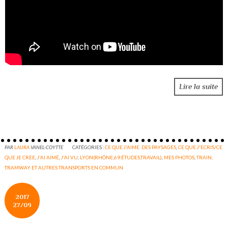
Lire la suite
PAR
LAURA
VANEL-COYTTE
CATÉGORIES :
CE QUE J'AIME. DES PAYSAGES
,
CE QUE J'ECRIS/CE
QUE JE CREE
,
J'AI AIMÉ
,
J'AI VU
,
LYON(RHÔNE,69:ÉTUDES,TRAVAIL)
,
MES PHOTOS
,
TRAIN,
TRAMWAY ET AUTRES TRANSPORTS EN COMMUN
2017
27/09