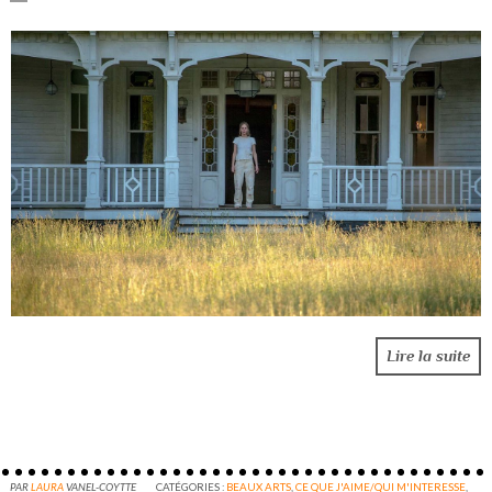
Lire la suite
PAR
LAURA
VANEL-COYTTE
CATÉGORIES :
BEAUX ARTS
,
CE QUE J'AIME/QUI M'INTERESSE
,