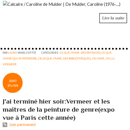
Lire la suite
PAR
LAURA
VANEL-COYTTE
CATÉGORIES :
CE QUE J'AIME. DES PAYSAGES
,
CE QUE
J'AIME/QUI M'INTERESSE
,
CEUX QUE J'AIME
,
DES BIBLIOTHÈQUES
,
J'AI AIMÉ
,
J'AI LU
,
VERMEER
2017
25/09
J'ai terminé hier soir:Vermeer et les
maîtres de la peinture de genre(expo
vue à Paris cette année)
Lien permanent