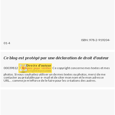
ISBN :978-2-919204-
01-4
Ce blog est protégé par une déclaration de droit d'auteur
00039812
Ce copyright concerne mes textes et mes
photos. Si vous souhaitez utiliser un de mes textes ou photos, merci de me
contacter au préalable par e- mail et de citer mon nom et le mon adresse
URL... comme je m'efforce de le faire pour les créations des autres.