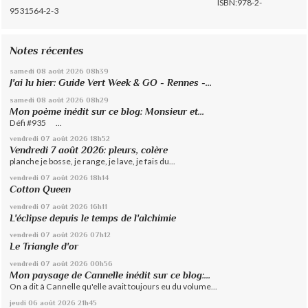
ISBN:978-2-
9531564-2-3
Notes récentes
samedi 08
août 2026
08h39
J'ai lu hier: Guide Vert Week & GO - Rennes -...
samedi 08
août 2026
08h29
Mon poème inédit sur ce blog: Monsieur et...
Défi #935 ...
vendredi 07
août 2026
18h52
Vendredi 7 août 2026: pleurs, colère
planche je bosse, je range, je lave, je fais du...
vendredi 07
août 2026
18h14
Cotton Queen
vendredi 07
août 2026
16h11
L'éclipse depuis le temps de l'alchimie
vendredi 07
août 2026
07h12
Le Triangle d'or
vendredi 07
août 2026
00h56
Mon paysage de Cannelle inédit sur ce blog:...
On a dit à Cannelle qu'elle avait toujours eu du volume...
jeudi 06
août 2026
21h45