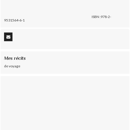
ISBN :978-2-
9531564-6-1
Mes récits
de voyage