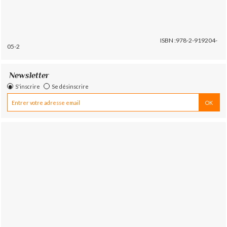
ISBN :978-2-919204-
05-2
Newsletter
S'inscrire
Se désinscrire