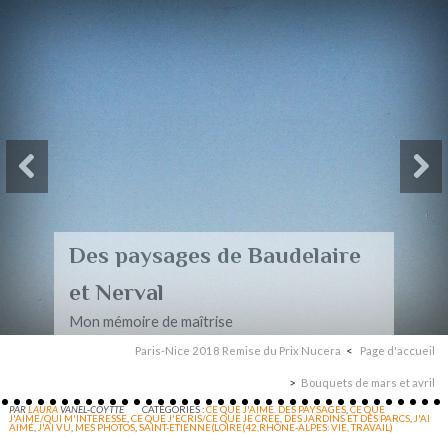
Des paysages de Baudelaire
et Nerval
Mon mémoire de maîtrise
Paris-Nice 2018 Remise du Prix Nucera
Page d'accueil
Bouquets de mars et avril
PAR
LAURA
VANEL-COYTTE
CATÉGORIES :
CE QUE J'AIME. DES PAYSAGES
,
CE QUE
J'AIME/QUI M'INTERESSE
,
CE QUE J'ECRIS/CE QUE JE CREE
,
DES JARDINS ET DES PARCS
,
J'AI
AIMÉ
,
J'AI VU
,
MES PHOTOS
,
SAINT-ETIENNE(LOIRE(42,RHÔNE-ALPES: VIE, TRAVAIL)