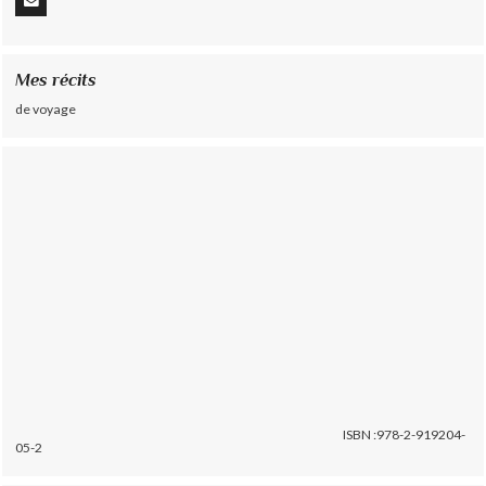
Mes récits
de voyage
ISBN :978-2-919204-
05-2