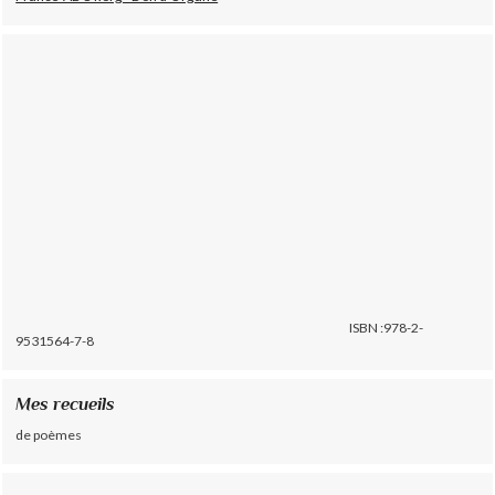
ISBN :978-2-
9531564-7-8
Mes recueils
de poèmes