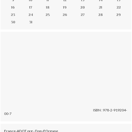
16
17
18
19
20
21
22
23
24
25
26
27
28
29
30
31
ISBN : 978-2-919204-
00-7
France-ADOT.org - Don d'Organe