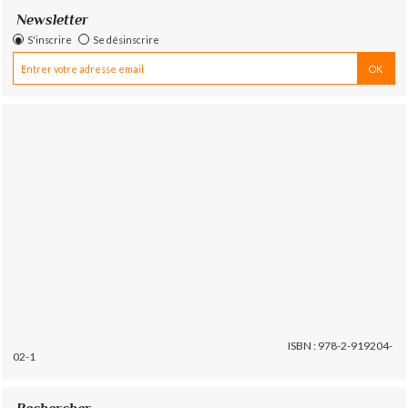
Newsletter
S'inscrire
Se désinscrire
ISBN : 978-2-919204-
02-1