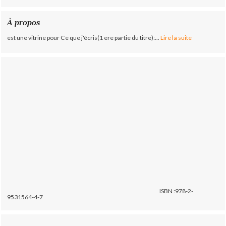
À propos
est une vitrine pour Ce que j'écris(1 ere partie du titre):...
Lire la suite
ISBN :978-2-
9531564-4-7