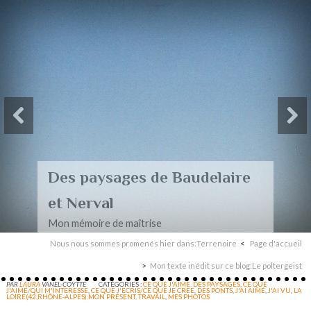
Des paysages de Baudelaire
et Nerval
Mon mémoire de maîtrise
Nous nous sommes promenés hier dans:Terrenoire
Page d'accueil
Mon texte inédit sur ce blog:Le poltergeist
PAR
LAURA
VANEL-COYTTE
CATÉGORIES :
CE QUE J'AIME. DES PAYSAGES
,
CE QUE
J'AIME/QUI M'INTERESSE
,
CE QUE J'ECRIS/CE QUE JE CREE
,
DES PONTS
,
J'AI AIMÉ
,
J'AI VU
,
LA
LOIRE(42,RHÔNE-ALPES):MON PRÉSENT, TRAVAIL
,
MES PHOTOS