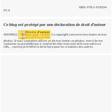
ISBN :978-2-919204-
01-4
Ce blog est protégé par une déclaration de droit d'auteur
00039812
Ce copyright concerne mes textes et mes
photos. Si vous souhaitez utiliser un de mes textes ou photos, merci de me
contacter au préalable par e- mail et de citer mon nom et le mon adresse
URL... comme je m'efforce de le faire pour les créations des autres.