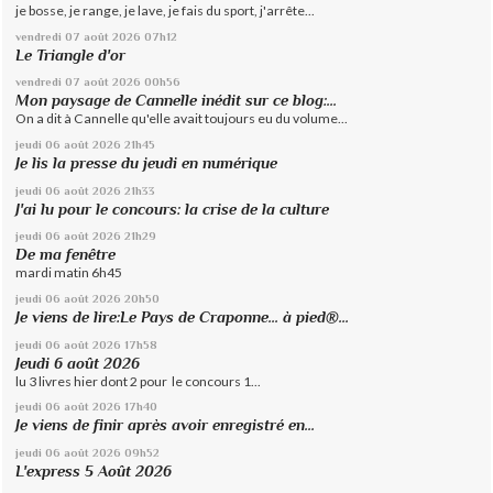
je bosse, je range, je lave, je fais du sport, j'arrête...
vendredi 07
août 2026
07h12
Le Triangle d'or
vendredi 07
août 2026
00h56
Mon paysage de Cannelle inédit sur ce blog:...
On a dit à Cannelle qu'elle avait toujours eu du volume...
jeudi 06
août 2026
21h45
Je lis la presse du jeudi en numérique
jeudi 06
août 2026
21h33
J'ai lu pour le concours: la crise de la culture
jeudi 06
août 2026
21h29
De ma fenêtre
mardi matin 6h45
jeudi 06
août 2026
20h50
Je viens de lire:Le Pays de Craponne... à pied®...
jeudi 06
août 2026
17h58
Jeudi 6 août 2026
lu 3 livres hier dont 2 pour le concours 1...
jeudi 06
août 2026
17h40
Je viens de finir après avoir enregistré en...
jeudi 06
août 2026
09h52
L'express 5 Août 2026