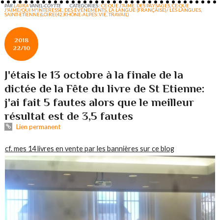
PAR
LAURA
VANEL-COYTTE
CATÉGORIES :
CE QUE J'AIME. DES PAYSAGES
,
CE QUE
J'AIME/QUI M'INTERESSE
,
DES ÉVÈNEMENTS
,
LA LANGUE (FRANÇAISE)/ LES LANGUES
,
SAINT-ETIENNE(LOIRE(42,RHÔNE-ALPES: VIE, TRAVAIL)
2018
22/10
J'étais le 13 octobre à la finale de la
dictée de la Fête du livre de St Etienne:
j'ai fait 5 fautes alors que le meilleur
résultat est de 3,5 fautes
Lien permanent
cf. mes 14 livres en vente par les bannières sur ce blog