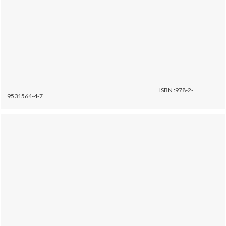
ISBN :978-2-
9531564-4-7