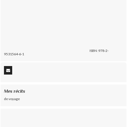
ISBN :978-2-
9531564-6-1
Mes récits
de voyage