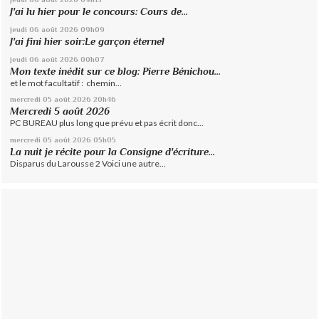
J'ai lu hier pour le concours: Cours de...
jeudi 06
août 2026
09h09
J'ai fini hier soir:Le garçon éternel
jeudi 06
août 2026
00h07
Mon texte inédit sur ce blog: Pierre Bénichou...
et le mot facultatif : chemin...
mercredi 05
août 2026
20h46
Mercredi 5 août 2026
PC BUREAU plus long que prévu et pas écrit donc...
mercredi 05
août 2026
05h05
La nuit je récite pour la Consigne d'écriture...
Disparus du Larousse 2 Voici une autre...