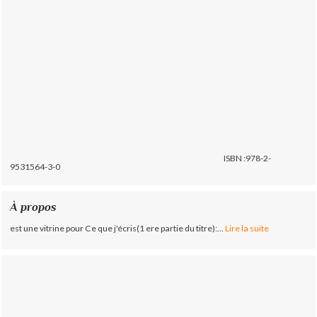
ISBN :978-2-
9531564-3-0
À propos
est une vitrine pour Ce que j'écris(1 ere partie du titre):...
Lire la suite