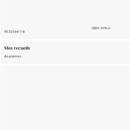
ISBN :978-2-
9531564-7-8
Mes recueils
de poèmes