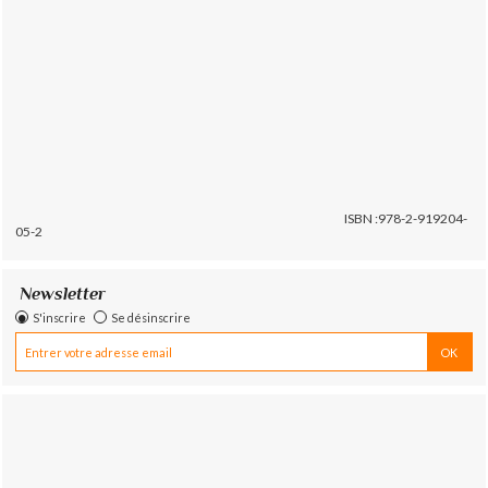
ISBN :978-2-919204-
05-2
Newsletter
S'inscrire
Se désinscrire