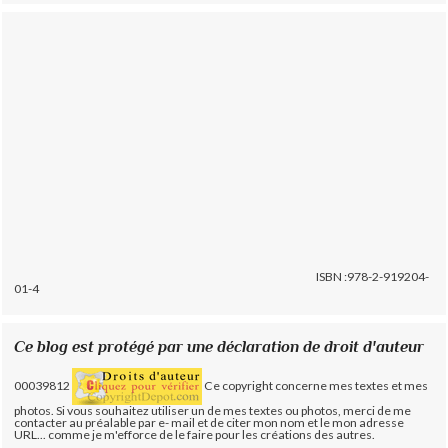
ISBN :978-2-919204-
01-4
Ce blog est protégé par une déclaration de droit d'auteur
00039812
Ce copyright concerne mes textes et mes
photos. Si vous souhaitez utiliser un de mes textes ou photos, merci de me
contacter au préalable par e- mail et de citer mon nom et le mon adresse
URL... comme je m'efforce de le faire pour les créations des autres.