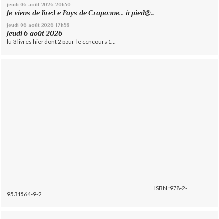
jeudi 06
août 2026
20h50
Je viens de lire:Le Pays de Craponne... à pied®...
jeudi 06
août 2026
17h58
Jeudi 6 août 2026
lu 3 livres hier dont 2 pour le concours 1...
ISBN :978-2-
9531564-9-2