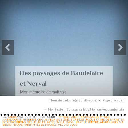
Des paysages de Baudelaire
et Nerval
Mon mémoire de maîtrise
Fleur de cadavre(médiathèque)
Page d'accueil
Mon texte inédit sur ce blog:Mon cerveau automate
PAR
LAURA
VANEL-COYTTE
CATÉGORIES :
CE QUE J'AIME. DES PAYSAGES
,
CE QUE
J'AIME/QUI M'INTERESSE
,
CE QUE J'ECRIS/CE QUE JE CREE
,
CEUX QUE J'AIME
,
DES ARTISTES
,
DES EXPOSITIONS
,
DES LIEUX
,
J'AI AIMÉ
,
J'AI LU
,
J'AI VU
,
L'ART
,
LE PETIT PALAIS(PARIS 8E)
,
MA
BIBLIOTHÈQUE
,
PARIS(75,ILE DE FRANCE):VÉCU,ÉTUDES