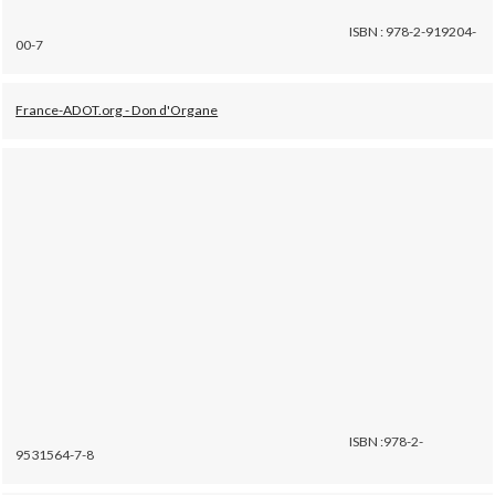
ISBN : 978-2-919204-
00-7
France-ADOT.org - Don d'Organe
ISBN :978-2-
9531564-7-8