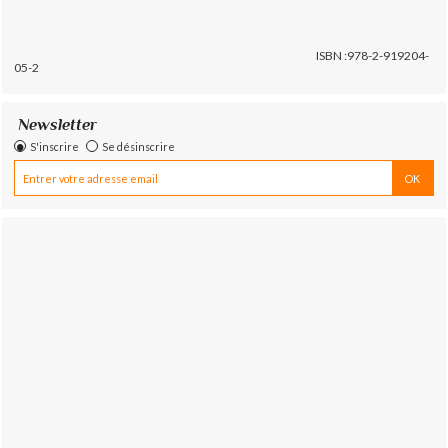
ISBN :978-2-919204-
05-2
Newsletter
S'inscrire
Se désinscrire