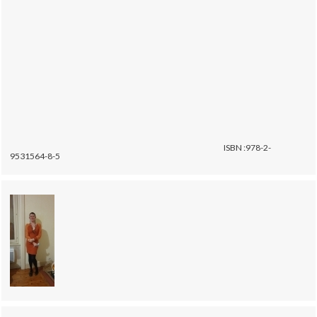
ISBN :978-2-
9531564-8-5