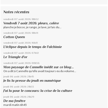
Notes récentes
vendredi 07
août 2026
18h52
Vendredi 7 août 2026: pleurs, colère
planche je bosse, je range, je lave, je fais du...
vendredi 07
août 2026
18h14
Cotton Queen
vendredi 07
août 2026
16h11
L'éclipse depuis le temps de l'alchimie
vendredi 07
août 2026
07h12
Le Triangle d'or
vendredi 07
août 2026
00h56
Mon paysage de Cannelle inédit sur ce blog:...
On a dit à Cannelle qu'elle avait toujours eu du volume...
jeudi 06
août 2026
21h45
Je lis la presse du jeudi en numérique
jeudi 06
août 2026
21h33
J'ai lu pour le concours: la crise de la culture
jeudi 06
août 2026
21h29
De ma fenêtre
mardi matin 6h45