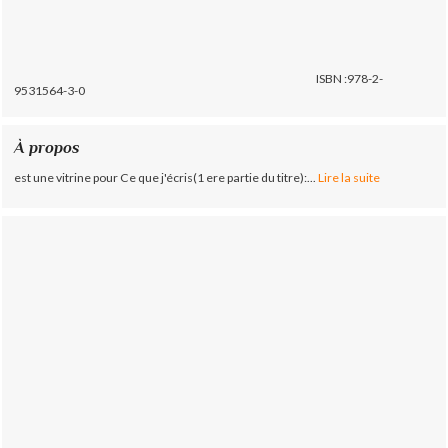
ISBN :978-2-
9531564-3-0
À propos
est une vitrine pour Ce que j'écris(1 ere partie du titre):...
Lire la suite