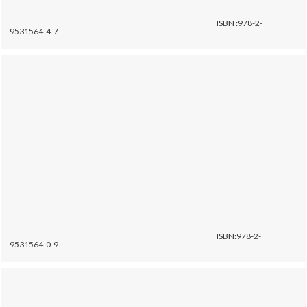
ISBN :978-2-
9531564-4-7
ISBN:978-2-
9531564-0-9