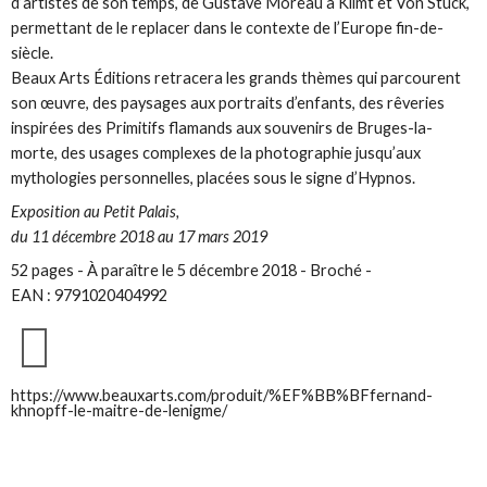
d’artistes de son temps, de Gustave Moreau à Klimt et Von Stuck,
permettant de le replacer dans le contexte de l’Europe fin-de-
siècle.
Beaux Arts Éditions retracera les grands thèmes qui parcourent
son œuvre, des paysages aux portraits d’enfants, des rêveries
inspirées des Primitifs flamands aux souvenirs de Bruges-la-
morte, des usages complexes de la photographie jusqu’aux
mythologies personnelles, placées sous le signe d’Hypnos.
Exposition au Petit Palais,
du 11 décembre 2018 au 17 mars 2019
52 pages - À paraître le 5 décembre 2018 - Broché -
EAN : 9791020404992
https://www.beauxarts.com/produit/%EF%BB%BFfernand-
khnopff-le-maitre-de-lenigme/