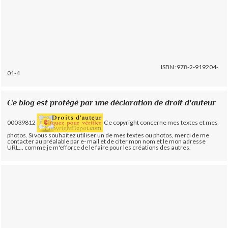
ISBN :978-2-919204-
01-4
Ce blog est protégé par une déclaration de droit d'auteur
00039812
Ce copyright concerne mes textes et mes
photos. Si vous souhaitez utiliser un de mes textes ou photos, merci de me
contacter au préalable par e- mail et de citer mon nom et le mon adresse
URL... comme je m'efforce de le faire pour les créations des autres.