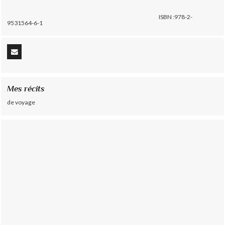
ISBN :978-2-
9531564-6-1
Mes récits
de voyage