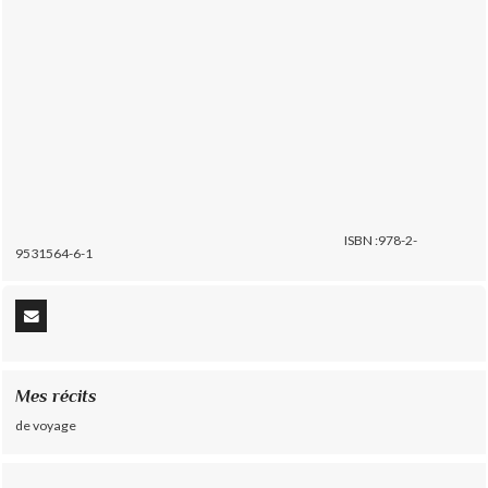
ISBN :978-2-
9531564-6-1
Mes récits
de voyage