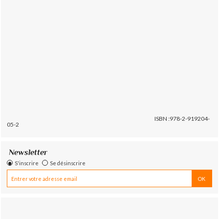
ISBN :978-2-919204-
05-2
Newsletter
S'inscrire
Se désinscrire