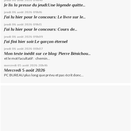
Je lis la presse du jeudi:Une légende quitte...
jeudi 06
août 2026
09h16
J'ai lu hier pour le concours: Le livre sur le...
jeudi 06
août 2026
09h13
J'ai lu hier pour le concours: Cours de...
jeudi 06
août 2026
09h09
J'ai fini hier soir:Le garçon éternel
jeudi 06
août 2026
00h07
Mon texte inédit sur ce blog: Pierre Bénichou...
et le mot facultatif : chemin...
mercredi 05
août 2026
20h46
Mercredi 5 août 2026
PC BUREAU plus long que prévu et pas écrit donc...