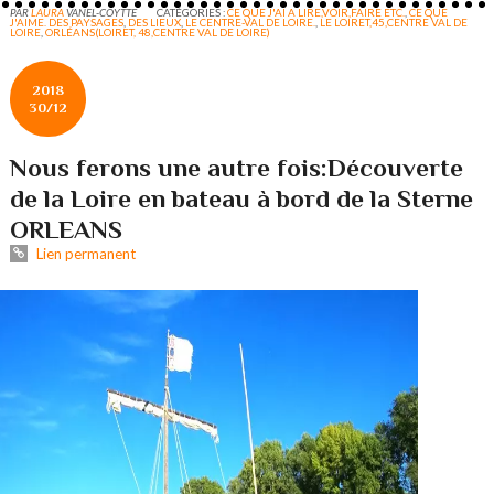
PAR
LAURA
VANEL-COYTTE
CATÉGORIES :
CE QUE J'AI A LIRE,VOIR,FAIRE ETC.
,
CE QUE
J'AIME. DES PAYSAGES
,
DES LIEUX
,
LE CENTRE-VAL DE LOIRE.
,
LE LOIRET,45,CENTRE VAL DE
LOIRE
,
ORLÉANS(LOIRET, 48,CENTRE VAL DE LOIRE)
2018
30/12
Nous ferons une autre fois:Découverte
de la Loire en bateau à bord de la Sterne
ORLEANS
Lien permanent