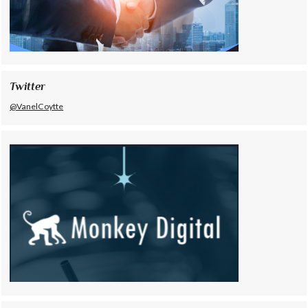
Twitter
@VanelCoytte