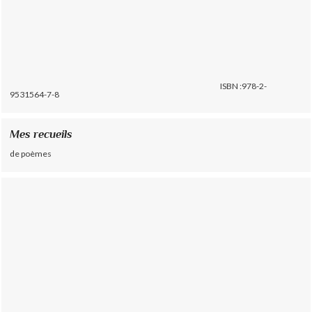
ISBN :978-2-
9531564-7-8
Mes recueils
de poèmes