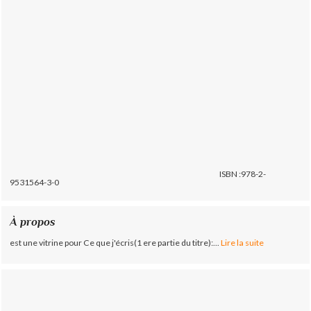
ISBN :978-2-
9531564-3-0
À propos
est une vitrine pour Ce que j'écris(1 ere partie du titre):...
Lire la suite