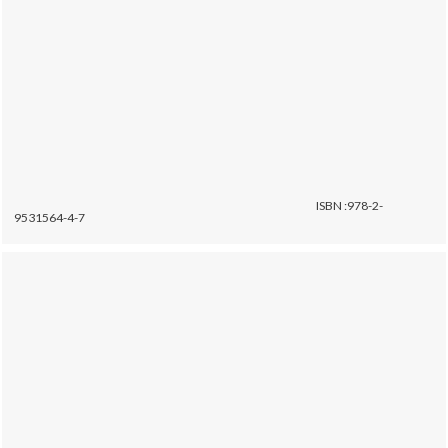
ISBN :978-2-
9531564-4-7