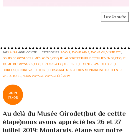
Lire la suite
PAR
LAURA
VANEL-COYTTE
CATÉGORIES :
A VOIR
,
AVONS AIMÉ
,
AVONS VU, VISITÉ ETC.
,
BOUTS DE PAYSAGES RIMÉS. POÉSIE
,
CE QUE J'AI ECRIT ET PUBLIE ET/OU JE VENDS
,
CE QUE
J'AIME. DES PAYSAGES
,
CE QUE J'ECRIS/CE QUE JE CREE
,
LE CENTRE-VAL DE LOIRE.
,
LE
LOIRET,45,CENTRE VAL DE LOIRE
,
LE PAYSAGE
,
MES PHOTOS
,
MONTARGIS,LOIRET,CENTRE
VAL DE LOIRE
,
NOUS
,
VOYAGE
,
VOYAGE ÉTÉ 2019
2019
17/08
Au delà du Musée Girodet(but de cettte
étape)nous avons apprécié les 26 et 27
juillet 2019: Montargis, étape sur notre