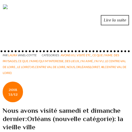
Lire la suite
PAR
LAURA
VANEL-COYTTE
CATÉGORIES :
AVONS VU, VISITÉ ETC.
,
CE QUE J'AIME. DES
PAYSAGES
,
CE QUE J'AIME/QUI M'INTERESSE
,
DES LIEUX
,
J'AI AIMÉ
,
J'AI VU
,
LE CENTRE-VAL
DE LOIRE.
,
LE LOIRET,45,CENTRE VAL DE LOIRE
,
NOUS
,
ORLÉANS(LOIRET, 48,CENTRE VAL DE
LOIRE)
2018
31/12
Nous avons visité samedi et dimanche
dernier:Orléans (nouvelle catégorie): la
vieille ville