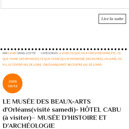
Lire la suite
PAR
LAURA
VANEL-COYTTE
CATÉGORIES :
A VOIR
,
CE QUE J'AI A LIRE,VOIR,FAIRE ETC.
,
CE
QUE J'AIME. DES PAYSAGES
,
CE QUE J'AIME/QUI M'INTERESSE
,
DES MUSÉES
,
J'AI AIMÉ
,
J'AI
VU
,
LE CENTRE-VAL DE LOIRE.
,
ORLÉANS(LOIRET, 48,CENTRE VAL DE LOIRE)
2018
30/12
LE MUSÉE DES BEAUX-ARTS
d'Orléans(visité samedi)- HÔTEL CABU
(à visiter)– MUSÉE D’HISTOIRE ET
D’ARCHÉOLOGIE