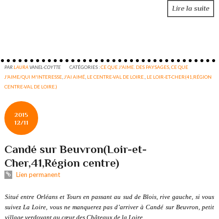
Lire la suite
PAR
LAURA
VANEL-COYTTE
CATÉGORIES :
CE QUE J'AIME. DES PAYSAGES
,
CE QUE
J'AIME/QUI M'INTERESSE
,
J'AI AIMÉ
,
LE CENTRE-VAL DE LOIRE.
,
LE LOIR-ET-CHER(41,RÉGION
CENTRE-VAL DE LOIRE.)
2015
12/11
Candé sur Beuvron(Loir-et-
Cher,41,Région centre)
Lien permanent
Situé entre Orléans et Tours en passant au sud de Blois, rive gauche, si vous
suivez La Loire, vous ne manquerez pas d’arriver à Candé sur Beuvron, petit
village verdoyant au cœur des Châteaux de la Loire.