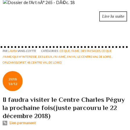
Lire la suite
PAR
LAURA
VANEL-COYTTE
CATÉGORIES :
CE QUE J'AIME. DES PAYSAGES
,
CE QUE
J'AIME/QUI M'INTERESSE
,
DES LIEUX
,
J'AI AIMÉ
,
J'AI VU
,
LE CENTRE-VAL DE LOIRE.
,
ORLÉANS(LOIRET, 48,CENTRE VAL DE LOIRE)
2018
31/12
Il faudra visiter le Centre Charles Péguy
la prochaine fois(juste parcouru le 22
décembre 2018)
Lien permanent