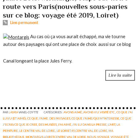
route vers Paris(nouvelles sous-paries
sur ce blog: voyage été 2019, Loiret)
Lien permanent
Au cas où ça vous aurait échappé, ma vie tourne
autour des paysages qui ont une place de choix aussi sur ce blog
Canal longeant la place Jules Ferry.
Lire la suite
PAR
LAURA
VANEL-COYTTE
CATÉGORIES :
AVONS AIMÉ
,
AVONS VU, VISITÉ ETC.
,
CE QUE J'AI
LU,VU (ET AIMÉ)
,
CE QUE J'AIME. DES PAYSAGES
,
CE QUE J'AIME/QUI M'INTERESSE
,
CE QUE
J'ECRIS/CE QUE JE CREE
,
DES MUSÉES
,
J'AI AIMÉ
,
J'AI LU DANS LA PRESSE
,
L'ART
,
LA
PEINTURE
,
LE CENTRE-VAL DE LOIRE.
,
LE LOIRET,45,CENTRE VAL DE LOIRE
,
MA
BIBLIOTHÈQUE
,
MONTARGIS,LOIRET,CENTRE VAL DE LOIRE
,
NOUS
,
VOYAGE
,
VOYAGE ÉTÉ