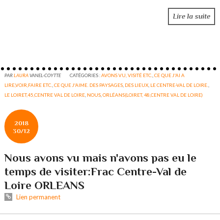
Lire la suite
PAR
LAURA
VANEL-COYTTE
CATÉGORIES :
AVONS VU, VISITÉ ETC.
,
CE QUE J'AI A
LIRE,VOIR,FAIRE ETC.
,
CE QUE J'AIME. DES PAYSAGES
,
DES LIEUX
,
LE CENTRE-VAL DE LOIRE.
,
LE LOIRET,45,CENTRE VAL DE LOIRE
,
NOUS
,
ORLÉANS(LOIRET, 48,CENTRE VAL DE LOIRE)
2018
30/12
Nous avons vu mais n'avons pas eu le
temps de visiter:Frac Centre-Val de
Loire ORLEANS
Lien permanent