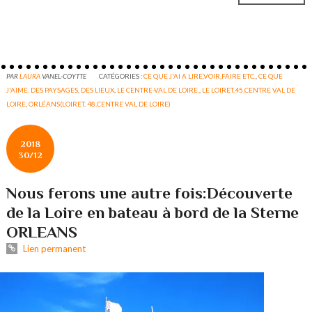
PAR
LAURA
VANEL-COYTTE
CATÉGORIES :
CE QUE J'AI A LIRE,VOIR,FAIRE ETC.
,
CE QUE
J'AIME. DES PAYSAGES
,
DES LIEUX
,
LE CENTRE-VAL DE LOIRE.
,
LE LOIRET,45,CENTRE VAL DE
LOIRE
,
ORLÉANS(LOIRET, 48,CENTRE VAL DE LOIRE)
2018
30/12
Nous ferons une autre fois:Découverte
de la Loire en bateau à bord de la Sterne
ORLEANS
Lien permanent