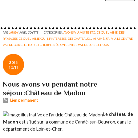
PAR
LAURA
VANEL-COYTTE
CATÉGORIES :
AVONS VU, VISITÉ ETC.
,
CE QUE J'AIME. DES
PAYSAGES
,
CE QUE J'AIME/QUI M'INTERESSE
,
DES CHÂTEAUX
,
J'AI AIMÉ
,
J'AI VU
,
LE CENTRE-
VAL DE LOIRE.
,
LE LOIR-ET-CHER(41,RÉGION CENTRE-VAL DE LOIRE.)
,
NOUS
2015
12/11
Nous avons vu pendant notre
séjour:Château de Madon
Lien permanent
Le
château de
Madon
est situé sur la commune de
Candé-sur-Beuvron
, dans le
département de
Loir-et-Cher
.