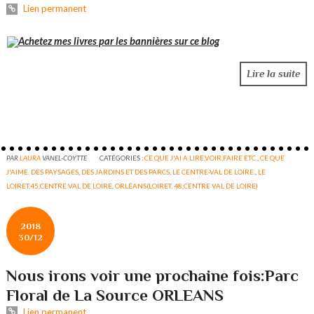
Lien permanent
Achetez mes livres par les bannières sur ce blog
Lire la suite
PAR
LAURA
VANEL-COYTTE
CATÉGORIES :
CE QUE J'AI A LIRE,VOIR,FAIRE ETC.
,
CE QUE
J'AIME. DES PAYSAGES
,
DES JARDINS ET DES PARCS
,
LE CENTRE-VAL DE LOIRE.
,
LE
LOIRET,45,CENTRE VAL DE LOIRE
,
ORLÉANS(LOIRET, 48,CENTRE VAL DE LOIRE)
2018
30/12
Nous irons voir une prochaine fois:Parc
Floral de La Source ORLEANS
Lien permanent