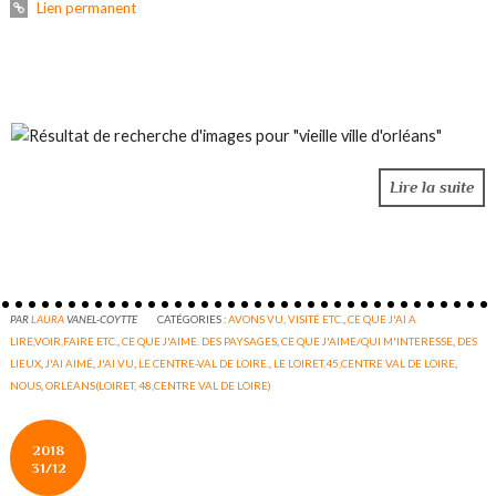
Lien permanent
Lire la suite
PAR
LAURA
VANEL-COYTTE
CATÉGORIES :
AVONS VU, VISITÉ ETC.
,
CE QUE J'AI A
LIRE,VOIR,FAIRE ETC.
,
CE QUE J'AIME. DES PAYSAGES
,
CE QUE J'AIME/QUI M'INTERESSE
,
DES
LIEUX
,
J'AI AIMÉ
,
J'AI VU
,
LE CENTRE-VAL DE LOIRE.
,
LE LOIRET,45,CENTRE VAL DE LOIRE
,
NOUS
,
ORLÉANS(LOIRET, 48,CENTRE VAL DE LOIRE)
2018
31/12