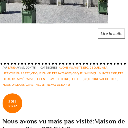
Lire la suite
PAR
LAURA
VANEL-COYTTE
CATÉGORIES :
AVONS VU, VISITÉ ETC.
,
CE QUE J'AI A
LIRE,VOIR,FAIRE ETC.
,
CE QUE J'AIME. DES PAYSAGES
,
CE QUE J'AIME/QUI M'INTERESSE
,
DES
LIEUX
,
J'AI AIMÉ
,
J'AI VU
,
LE CENTRE-VAL DE LOIRE.
,
LE LOIRET,45,CENTRE VAL DE LOIRE
,
NOUS
,
ORLÉANS(LOIRET, 48,CENTRE VAL DE LOIRE)
2018
31/12
Nous avons vu mais pas visité:Maison de