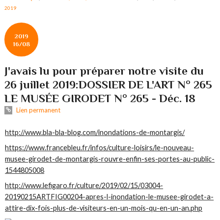
2019
2019
16/08
J'avais lu pour préparer notre visite du
26 juillet 2019:DOSSIER DE L'ART N° 265
LE MUSÉE GIRODET N° 265 - Déc. 18
Lien permanent
http://www.bla-bla-blog.com/inondations-de-montargis/
https://www.francebleu.fr/infos/culture-loisirs/le-nouveau-
musee-girodet-de-montargis-rouvre-enfin-ses-portes-au-public-
1544805008
http://www.lefigaro.fr/culture/2019/02/15/03004-
20190215ARTFIG00204-apres-l-inondation-le-musee-girodet-a-
attire-dix-fois-plus-de-visiteurs-en-un-mois-qu-en-un-an.php