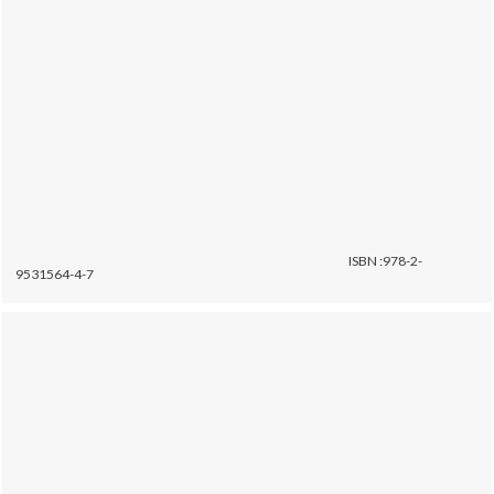
ISBN :978-2-
9531564-4-7