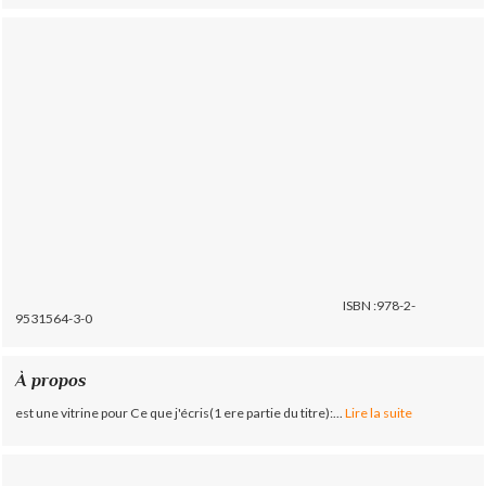
ISBN :978-2-
9531564-3-0
À propos
est une vitrine pour Ce que j'écris(1 ere partie du titre):...
Lire la suite