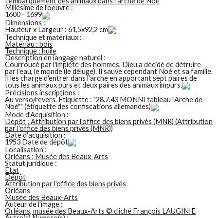
L'embarquement des animaux dans l'arche de Noé
Millésime de l'oeuvre :
1600 - 1699
Dimensions :
Hauteur x Largeur : 61,5x92,2 cm
Technique et matériaux :
Matériau : bois
Technique : huile
Description en langage naturel :
Courroucé par l'impiété des hommes, Dieu a décidé de détruire
par l'eau, le monde (le déluge). Il sauve cependant Noé et sa famille.
Il les charge d'entrer dans l'arche en apportant sept paires de
tous les animaux purs et deux paires des animaux impurs.
Précisions inscriptions :
Au verso/revers, Étiquette : "28.7.43 MONNI tableau "Arche de
Noé"" (étiquette des confiscations allemandes)
Mode d'Acquisition :
Dépôt ; Attribution par l'office des biens privés (MNR) (Attribution
par l'office des biens privés (MNR))
Date d'acquisition :
1953 Date de dépôt
Localisation :
Orléans ; Musée des Beaux-Arts
Statut juridique :
Etat
Dépôt
Attribution par l'office des biens privés
Orléans
Musée des Beaux-Arts
Auteur de l'image :
Orléans, musée des Beaux-Arts © cliché François LAUGINIE
Autre(s) Numero(s) :