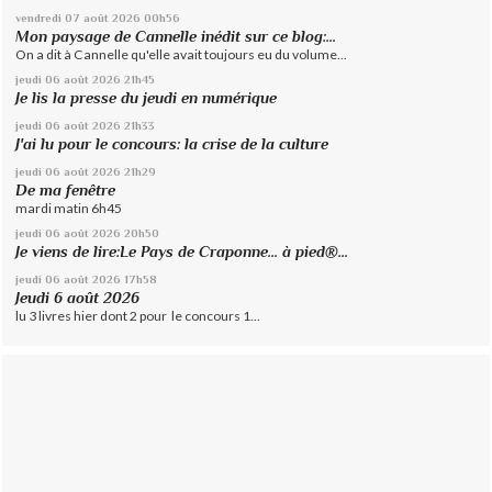
vendredi 07
août 2026
00h56
Mon paysage de Cannelle inédit sur ce blog:...
On a dit à Cannelle qu'elle avait toujours eu du volume...
jeudi 06
août 2026
21h45
Je lis la presse du jeudi en numérique
jeudi 06
août 2026
21h33
J'ai lu pour le concours: la crise de la culture
jeudi 06
août 2026
21h29
De ma fenêtre
mardi matin 6h45
jeudi 06
août 2026
20h50
Je viens de lire:Le Pays de Craponne... à pied®...
jeudi 06
août 2026
17h58
Jeudi 6 août 2026
lu 3 livres hier dont 2 pour le concours 1...