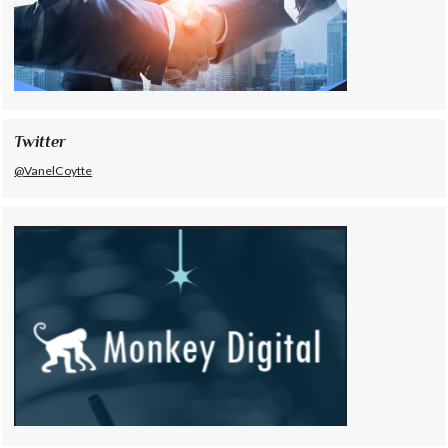
Twitter
@VanelCoytte