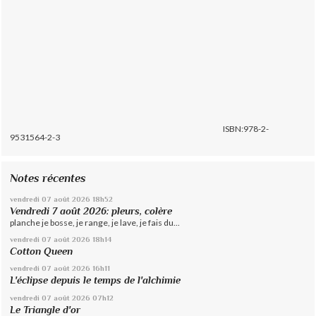
ISBN:978-2-
9531564-2-3
Notes récentes
vendredi 07
août 2026
18h52
Vendredi 7 août 2026: pleurs, colère
planche je bosse, je range, je lave, je fais du...
vendredi 07
août 2026
18h14
Cotton Queen
vendredi 07
août 2026
16h11
L'éclipse depuis le temps de l'alchimie
vendredi 07
août 2026
07h12
Le Triangle d'or