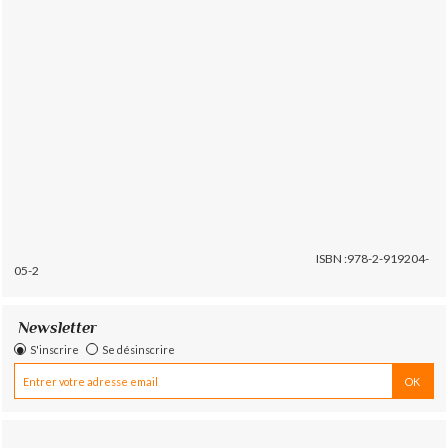
ISBN :978-2-919204-
05-2
Newsletter
S'inscrire
Se désinscrire