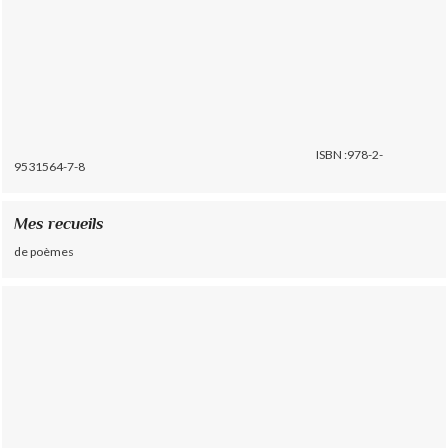
ISBN :978-2-
9531564-7-8
Mes recueils
de poèmes