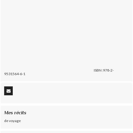
ISBN :978-2-
9531564-6-1
Mes récits
de voyage