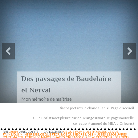
Des paysages de Baudelaire
et Nerval
Mon mémoire de maîtrise
Diacre portant un chandelier
Page d'accueil
Le Christ mort pleuré par deux anges(marque-page/nouvelle
collection/ramené du MBA d'Orléans)
PAR
LAURA
VANEL-COYTTE
CATÉGORIES :
CE QUE J'AIME. DES PAYSAGES
,
CE QUE
J'AIME/QUI M'INTERESSE
,
CE QUE J'ECRIS/CE QUE JE CREE
,
DES MUSÉES
,
LES OEUVRES
D'ART
,
MA COLLECTION DE MARQUE-PAGES
,
ORLÉANS(LOIRET, 48,CENTRE VAL DE LOIRE)