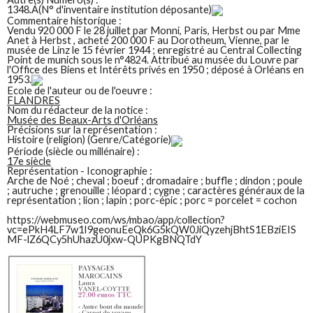
1348.A(N° d'inventaire institution déposante)
Commentaire historique :
Vendu 920 000 F le 28 juillet par Monni, Paris, Herbst ou par Mme
Anet à Herbst , acheté 200 000 F au Dorotheum, Vienne, par le
musée de Linz le 15 février 1944 ; enregistré au Central Collecting
Point de munich sous le n°4824. Attribué au musée du Louvre par
l'Office des Biens et Intérêts privés en 1950 ; déposé à Orléans en
1953.
Ecole de l'auteur ou de l'oeuvre :
FLANDRES
Nom du rédacteur de la notice :
Musée des Beaux-Arts d'Orléans
Précisions sur la représentation :
Histoire (religion) (Genre/Catégorie)
Période (siècle ou millénaire) :
17e siècle
Représentation - Iconographie :
Arche de Noé ; cheval ; boeuf ; dromadaire ; buffle ; dindon ; poule
; autruche ; grenouille ; léopard ; cygne ; caractères généraux de la
représentation ; lion ; lapin ; porc-épic ; porc = porcelet = cochon
https://webmuseo.com/ws/mbao/app/collection?
vc=ePkH4LF7w1I9geonuEeQk6G5kQW0JiQyzehjBhtS1EBziEIS
MF-lZ6QCy5hUhazU0jxw-QUPKgBNQTdY