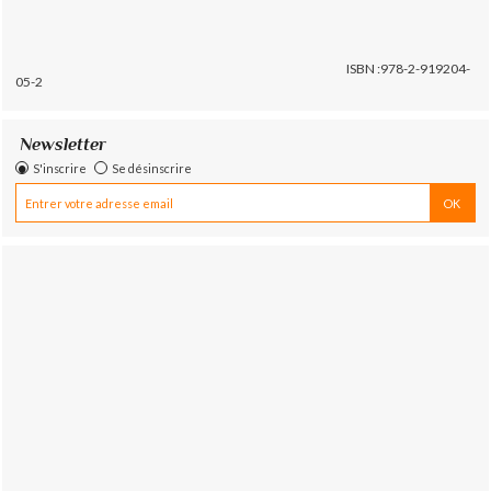
ISBN :978-2-919204-
05-2
Newsletter
S'inscrire
Se désinscrire