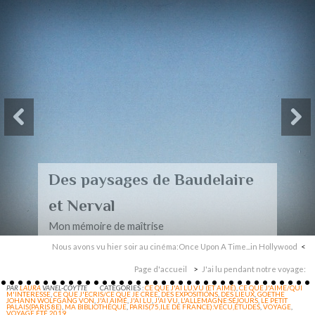
Des paysages de Baudelaire
et Nerval
Mon mémoire de maîtrise
Nous avons vu hier soir au cinéma:Once Upon A Time...in Hollywood
Page d'accueil
J'ai lu pendant notre voyage:
PAR
LAURA
VANEL-COYTTE
CATÉGORIES :
CE QUE J'AI LU,VU (ET AIMÉ)
,
CE QUE J'AIME/QUI
M'INTERESSE
,
CE QUE J'ECRIS/CE QUE JE CREE
,
DES EXPOSITIONS
,
DES LIEUX
,
GOETHE
JOHANN WOLFGANG VON
,
J'AI AIMÉ
,
J'AI LU
,
J'AI VU
,
L'ALLEMAGNE:SÉJOURS
,
LE PETIT
PALAIS(PARIS 8E)
,
MA BIBLIOTHÈQUE
,
PARIS(75,ILE DE FRANCE):VÉCU,ÉTUDES
,
VOYAGE
,
VOYAGE ÉTÉ 2019