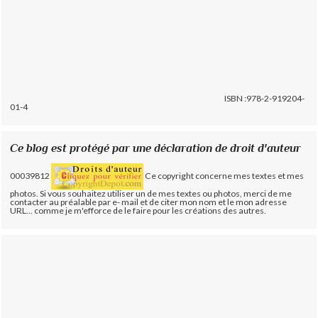
ISBN :978-2-919204-
01-4
Ce blog est protégé par une déclaration de droit d'auteur
00039812
Ce copyright concerne mes textes et mes
photos. Si vous souhaitez utiliser un de mes textes ou photos, merci de me
contacter au préalable par e- mail et de citer mon nom et le mon adresse
URL... comme je m'efforce de le faire pour les créations des autres.