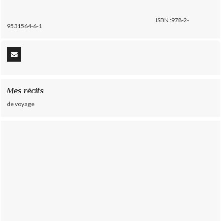
ISBN :978-2-
9531564-6-1
Mes récits
de voyage