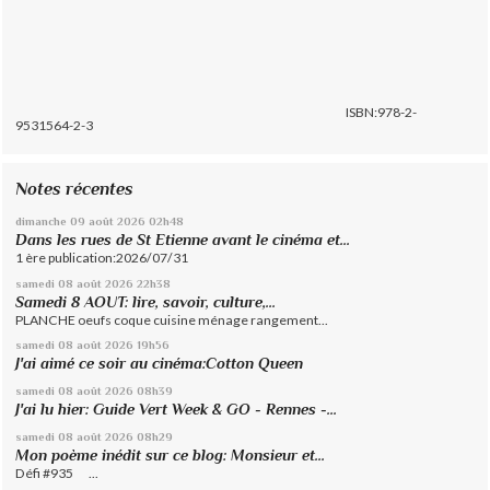
ISBN:978-2-
9531564-2-3
Notes récentes
dimanche 09
août 2026
02h48
Dans les rues de St Etienne avant le cinéma et...
1 ère publication:2026/07/31
samedi 08
août 2026
22h38
Samedi 8 AOUT: lire, savoir, culture,...
PLANCHE oeufs coque cuisine ménage rangement...
samedi 08
août 2026
19h56
J'ai aimé ce soir au cinéma:Cotton Queen
samedi 08
août 2026
08h39
J'ai lu hier: Guide Vert Week & GO - Rennes -...
samedi 08
août 2026
08h29
Mon poème inédit sur ce blog: Monsieur et...
Défi #935 ...