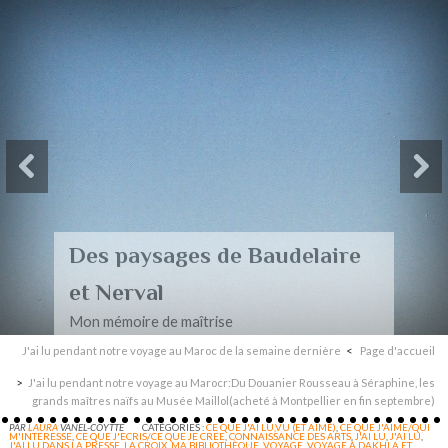
Des paysages de Baudelaire
et Nerval
Mon mémoire de maîtrise
J'ai lu pendant notre voyage au Maroc de la semaine dernière
Page d'accueil
J'ai lu pendant notre voyage au Marocr:Du Douanier Rousseau à Séraphine, les
grands maîtres naïfs au Musée Maillol(acheté à Montpellier en fin septembre)
PAR
LAURA
VANEL-COYTTE
CATÉGORIES :
CE QUE J'AI LU,VU (ET AIMÉ)
,
CE QUE J'AIME/QUI
M'INTERESSE
,
CE QUE J'ECRIS/CE QUE JE CREE
,
CONNAISSANCE DES ARTS
,
J'AI LU
,
J'AI LU
,
J'AI LU DANS LA PRESSE
,
LA CROIX
,
MA BIBLIOTHÈQUE
,
VOYAGE
,
VOYAGE À DAKHLA ET