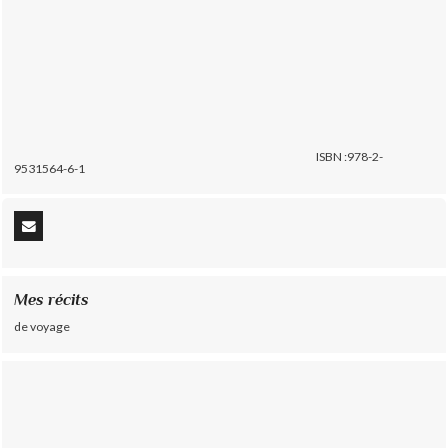
ISBN :978-2-
9531564-6-1
Mes récits
de voyage