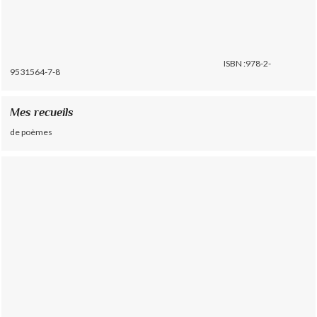
ISBN :978-2-
9531564-7-8
Mes recueils
de poèmes