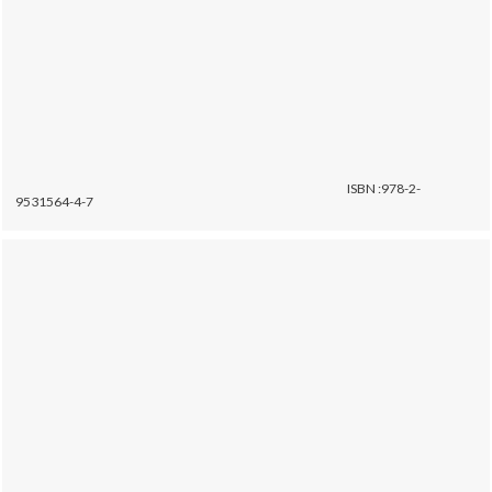
ISBN :978-2-
9531564-4-7