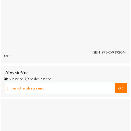
ISBN :978-2-919204-
05-2
Newsletter
S'inscrire
Se désinscrire