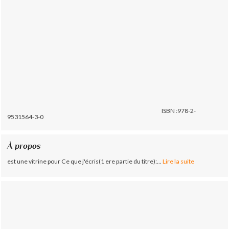
ISBN :978-2-
9531564-3-0
À propos
est une vitrine pour Ce que j'écris(1 ere partie du titre):...
Lire la suite