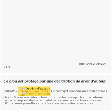
ISBN :978-2-919204-
01-4
Ce blog est protégé par une déclaration de droit d'auteur
00039812
Ce copyright concerne mes textes et mes
photos. Si vous souhaitez utiliser un de mes textes ou photos, merci de me
contacter au préalable par e- mail et de citer mon nom et le mon adresse
URL... comme je m'efforce de le faire pour les créations des autres.