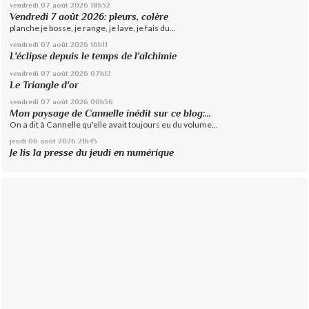
vendredi 07
août 2026
18h52
Vendredi 7 août 2026: pleurs, colère
planche je bosse, je range, je lave, je fais du...
vendredi 07
août 2026
16h11
L'éclipse depuis le temps de l'alchimie
vendredi 07
août 2026
07h12
Le Triangle d'or
vendredi 07
août 2026
00h56
Mon paysage de Cannelle inédit sur ce blog:...
On a dit à Cannelle qu'elle avait toujours eu du volume...
jeudi 06
août 2026
21h45
Je lis la presse du jeudi en numérique