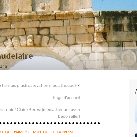
aire et Nerval
Ne t'enfuis plus(réservation médiathèque)
Page d'accueil
 n'est noir / Claire Berest(médiathèque rayon
best-seller)
CE QUE J'AIME/QUI M'INTERESSE
,
LA PRESSE