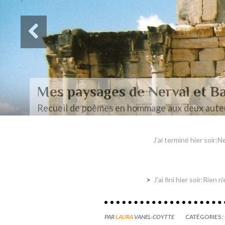
Des paysages de Baudel
Mon mémoire de maîtrise
J'ai terminé hier soir:
J'ai fini hier soir:Rien
PAR
LAURA
VANEL-COYTTE
CATÉGORIES :