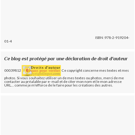
ISBN :978-2-919204-
01-4
Ce blog est protégé par une déclaration de droit d'auteur
00039812
Ce copyright concerne mes textes et mes
photos. Si vous souhaitez utiliser un de mes textes ou photos, merci de me
contacter au préalable par e- mail et de citer mon nom et le mon adresse
URL... comme je m'efforce de le faire pour les créations des autres.