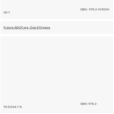
ISBN : 978-2-919204-
00-7
France-ADOT.org - Don d'Organe
ISBN :978-2-
9531564-7-8