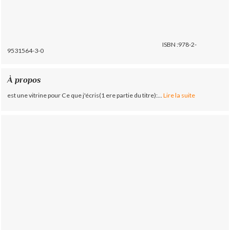
ISBN :978-2-
9531564-3-0
À propos
est une vitrine pour Ce que j'écris(1 ere partie du titre):...
Lire la suite