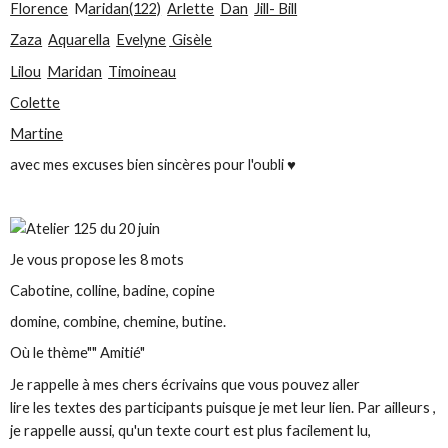
Florence
M
aridan(122)
Arlette
Dan
Jill- Bill
Zaza
Aquarella
Evelyne
Gisèle
Lilou
Maridan
Timoineau
Colette
Martine
avec mes excuses bien sincères pour l'oubli ♥
Je vous propose les 8 mots
Cabotine, colline, badine, copine
domine, combine, chemine, butine.
Où le thème"" Amitié"
Je rappelle à mes chers écrivains que vous pouvez aller
lire les textes des participants puisque je met leur lien. Par ailleurs ,
je rappelle aussi, qu'un texte court est plus facilement lu,