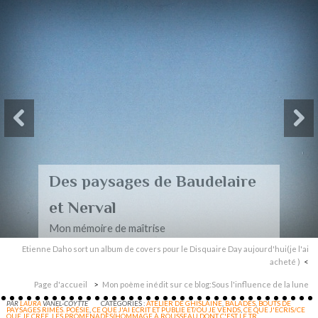
Des paysages de Baudelaire
et Nerval
Mon mémoire de maîtrise
Etienne Daho sort un album de covers pour le Disquaire Day aujourd'hui(je l'ai
acheté )
Page d'accueil
Mon poème inédit sur ce blog:Sous l'influence de la lune
PAR
LAURA
VANEL-COYTTE
CATÉGORIES :
ATELIER DE GHISLAINE
,
BALADES
,
BOUTS DE
PAYSAGES RIMÉS. POÉSIE
,
CE QUE J'AI ECRIT ET PUBLIE ET/OU JE VENDS
,
CE QUE J'ECRIS/CE
QUE JE CREE
,
LES PROMENADES(HOMMAGE À ROUSSEAU DONT C'EST LE TR