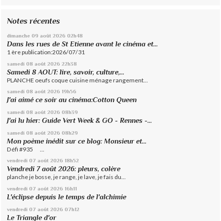
Notes récentes
dimanche 09
août 2026
02h48
Dans les rues de St Etienne avant le cinéma et...
1 ère publication:2026/07/31
samedi 08
août 2026
22h38
Samedi 8 AOUT: lire, savoir, culture,...
PLANCHE oeufs coque cuisine ménage rangement...
samedi 08
août 2026
19h56
J'ai aimé ce soir au cinéma:Cotton Queen
samedi 08
août 2026
08h39
J'ai lu hier: Guide Vert Week & GO - Rennes -...
samedi 08
août 2026
08h29
Mon poème inédit sur ce blog: Monsieur et...
Défi #935 ...
vendredi 07
août 2026
18h52
Vendredi 7 août 2026: pleurs, colère
planche je bosse, je range, je lave, je fais du...
vendredi 07
août 2026
16h11
L'éclipse depuis le temps de l'alchimie
vendredi 07
août 2026
07h12
Le Triangle d'or