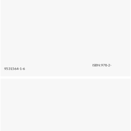
ISBN:978-2-
9531564-1-6