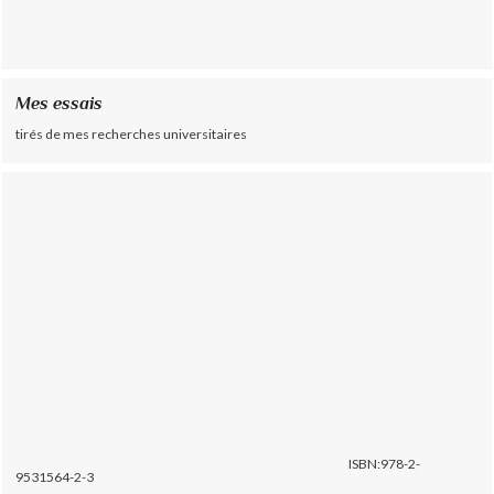
Mes essais
tirés de mes recherches universitaires
ISBN:978-2-
9531564-2-3