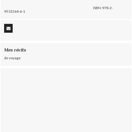
ISBN :978-2-
9531564-6-1
Mes récits
de voyage