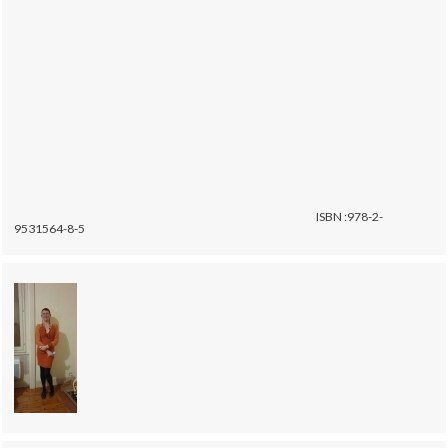
ISBN :978-2-
9531564-8-5