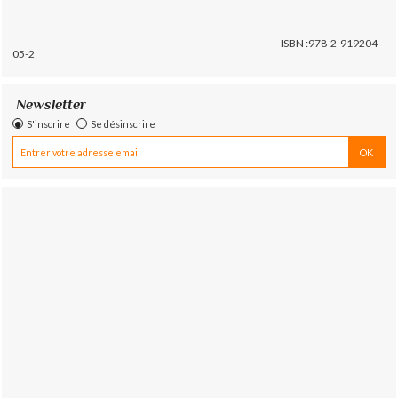
ISBN :978-2-919204-
05-2
Newsletter
S'inscrire
Se désinscrire