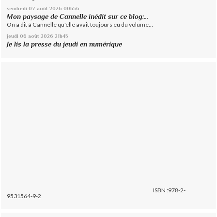
vendredi 07
août 2026
00h56
Mon paysage de Cannelle inédit sur ce blog:...
On a dit à Cannelle qu'elle avait toujours eu du volume...
jeudi 06
août 2026
21h45
Je lis la presse du jeudi en numérique
ISBN :978-2-
9531564-9-2