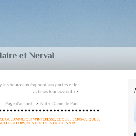
aire et Nerval
y, les bourreaux frappent aux portes et les
victimes leur ouvrent »
Page d'accueil
Notre Dame de Paris
CE QUE J'AIME/QUI M'INTERESSE
,
CE QUE J'ECRIS/CE QUE JE
S ET DOULEURS
,
MES TEXTES EN PROSE
,
SPORT