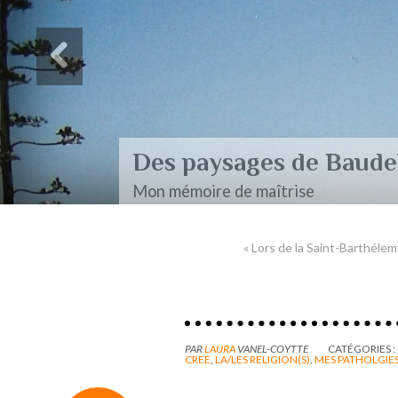
Des paysages de Baudel
Mon mémoire de maîtrise
« Lors de la Saint-Barthélem
PAR
LAURA
VANEL-COYTTE
CATÉGORIES :
CREE
,
LA/LES RELIGION(S)
,
MES PATHOLGIE