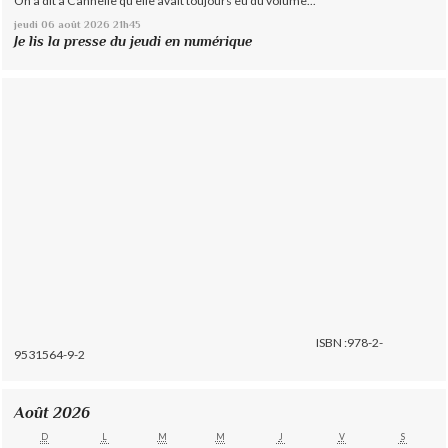
On a dit à Cannelle qu'elle avait toujours eu du volume...
jeudi 06
août 2026
21h45
Je lis la presse du jeudi en numérique
ISBN :978-2-
9531564-9-2
Août 2026
D
L
M
M
J
V
S