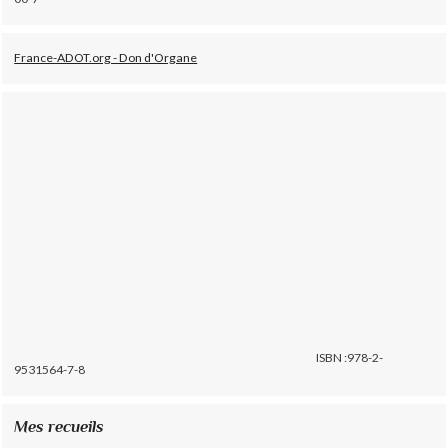
France-ADOT.org - Don d'Organe
ISBN :978-2-
9531564-7-8
Mes recueils