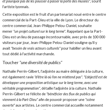
et pourquoi pas de les pousser à passer la porte des musées"
, sourit
l'artiste lyonnais.
Cette exposition est le fruit d'un partenariat noué entre le centre
commercial de la Part-Dieu et la ville de Lyon. Le directeur du
centre commercial, Jean-Philippe Pelou-Daniel, souhaite
mener
"un projet culturel sur le long terme"
. Rappelant que la Part-
Dieu est un lieu de passage incontournable, avec près de 100 000
visiteurs par jour, Jean-Philippe Pelou-Daniel souligne qu'il y
avait
"besoin de vrais acteurs culturels"
pour habiller un lieu avant
tout dédié à l'activité marchande.
Toucher
"une diversité de publics"
Nathalie Perrin-Gilbert, l'adjointe au maire déléguée à la culture,
est également ravie
"d'être là où l'on ne m'attend pas"
.
"L'objectif est de
développer une proposition artistique sur le long terme, avec une
véritable programmation"
, détaille l'adjointe à la culture. Nathalie
Perrin-Gilbert se félicite de
"bénéficier des flux de publics qui
viennent à la Part-Dieu"
afin de pouvoir proposer une
"scène
ouverte"
aux artistes. Le centre commercial accueille notamment