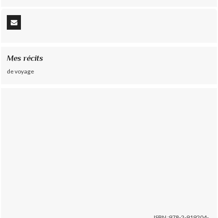
Mes récits
de voyage
ISBN :978-2-919204-