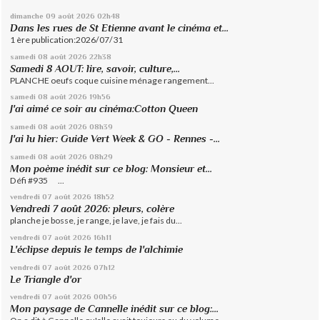
dimanche 09
août 2026
02h48
Dans les rues de St Etienne avant le cinéma et...
1 ère publication:2026/07/31
samedi 08
août 2026
22h38
Samedi 8 AOUT: lire, savoir, culture,...
PLANCHE oeufs coque cuisine ménage rangement...
samedi 08
août 2026
19h56
J'ai aimé ce soir au cinéma:Cotton Queen
samedi 08
août 2026
08h39
J'ai lu hier: Guide Vert Week & GO - Rennes -...
samedi 08
août 2026
08h29
Mon poème inédit sur ce blog: Monsieur et...
Défi #935 ...
vendredi 07
août 2026
18h52
Vendredi 7 août 2026: pleurs, colère
planche je bosse, je range, je lave, je fais du...
vendredi 07
août 2026
16h11
L'éclipse depuis le temps de l'alchimie
vendredi 07
août 2026
07h12
Le Triangle d'or
vendredi 07
août 2026
00h56
Mon paysage de Cannelle inédit sur ce blog:...