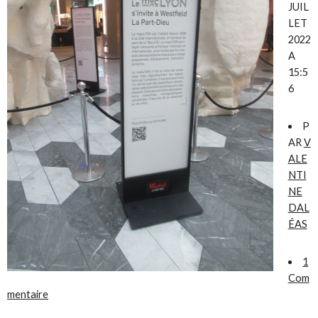
JUIL
LET
2022
A
15:5
6
P
AR
V
ALE
NTI
NE
DAL
ÉAS
1
Com
mentaire