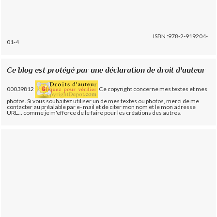
ISBN :978-2-919204-
01-4
Ce blog est protégé par une déclaration de droit d'auteur
00039812
Ce copyright concerne mes textes et mes
photos. Si vous souhaitez utiliser un de mes textes ou photos, merci de me
contacter au préalable par e- mail et de citer mon nom et le mon adresse
URL... comme je m'efforce de le faire pour les créations des autres.