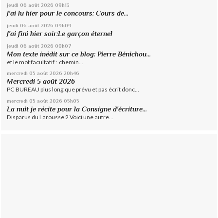
jeudi 06
août 2026
09h13
J'ai lu hier pour le concours: Cours de...
jeudi 06
août 2026
09h09
J'ai fini hier soir:Le garçon éternel
jeudi 06
août 2026
00h07
Mon texte inédit sur ce blog: Pierre Bénichou...
et le mot facultatif : chemin...
mercredi 05
août 2026
20h46
Mercredi 5 août 2026
PC BUREAU plus long que prévu et pas écrit donc...
mercredi 05
août 2026
05h05
La nuit je récite pour la Consigne d'écriture...
Disparus du Larousse 2 Voici une autre...