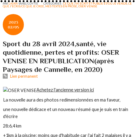
PAR
LAURA
VANEL-COYTTE
CATÉGORIES :
CE QUE J'AI ECRIT ET PUBLIE ET/OU JE VENDS
,
CE
QUE J'ECRIS/CE QUE JE CREE
,
MES TEXTES EN PROSE
,
OSER VENISE
2023
02/05
Sport du 28 avril 2024,santé, vie
quotidienne, pertes et profits: OSER
VENISE EN REPUBLICATION(après
Paysages de Cannelle, en 2020)
Lien permanent
Achetez l'ancienne version ici
La nouvelle aura des photos redimensionnées en ma faveur,
une nouvelle dédicace et un nouveau résumé que je suis en train
d'écrire
28:6,4 km
+1km à la piscine: moins que d'habitude car j'ai fait 2 malaises il y a