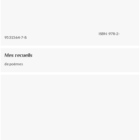
ISBN :978-2-
9531564-7-8
Mes recueils
de poèmes