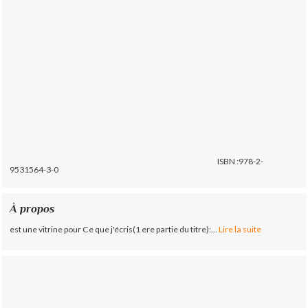
ISBN :978-2-
9531564-3-0
À propos
est une vitrine pour Ce que j'écris(1 ere partie du titre):...
Lire la suite