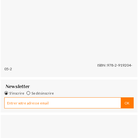
ISBN :978-2-919204-
05-2
Newsletter
S'inscrire
Se désinscrire