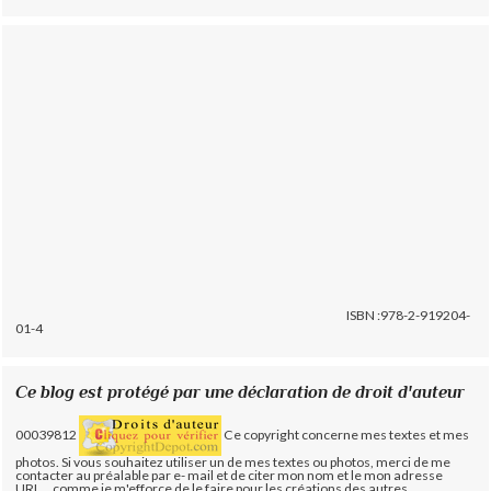
ISBN :978-2-919204-
01-4
Ce blog est protégé par une déclaration de droit d'auteur
00039812
Ce copyright concerne mes textes et mes
photos. Si vous souhaitez utiliser un de mes textes ou photos, merci de me
contacter au préalable par e- mail et de citer mon nom et le mon adresse
URL... comme je m'efforce de le faire pour les créations des autres.