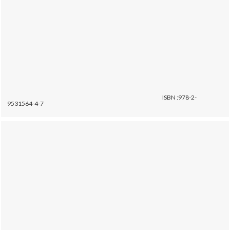
ISBN :978-2-
9531564-4-7