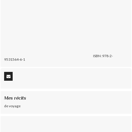
ISBN :978-2-
9531564-6-1
Mes récits
de voyage