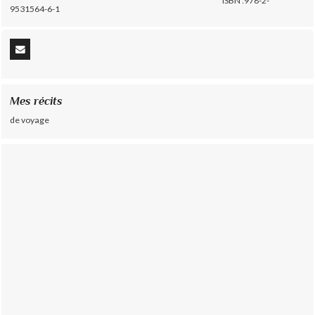
ISBN :978-2-
9531564-6-1
Mes récits
de voyage