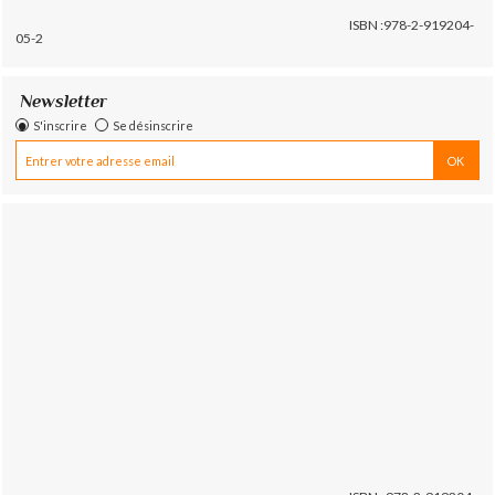
ISBN :978-2-919204-
05-2
Newsletter
S'inscrire
Se désinscrire