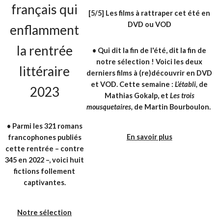
français qui
[5/5] Les films à rattraper cet été en
DVD ou VOD
enflamment
la rentrée
•
Qui dit la fin de l'été, dit la fin de
notre sélection ! Voici les deux
littéraire
derniers films à
(re)découvrir en DVD
et VOD. Cette semaine :
L’établi,
de
2023
Mathias Gokalp, et
Les trois
mousquetaires,
de Martin Bourboulon.
•
Parmi les 321 romans
En savoir plus
francophones publiés
cette rentrée – contre
345 en 2022 –, voici huit
fictions follement
captivantes.
Notre sélection