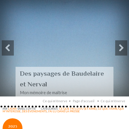
Des paysages de Baudelaire
et Nerval
Mon mémoire de maîtrise
Ce qui m'énerve
Page d'accueil
Ce qui m'énerve
PAR
LAURA
VANEL-COYTTE
CATÉGORIES :
CE QUE J'AI LU,VU (ET AIMÉ)
,
CE QUE J'AIME/QUI
M'INTERESSE
,
DES ÉVÈNEMENTS
,
J'AI LU DANS LA PRESSE
2023