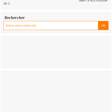
ISBN : 978-2-919204-
02-1
Rechercher