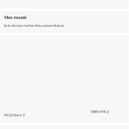
Mes essais
tirés de mes recherches universitaires
ISBN:978-2-
9531564-2-3