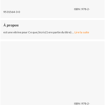
ISBN :978-2-
9531564-3-0
À propos
est une vitrine pour Ce que j'écris(1 ere partie du titre):...
Lire la suite
ISBN :978-2-