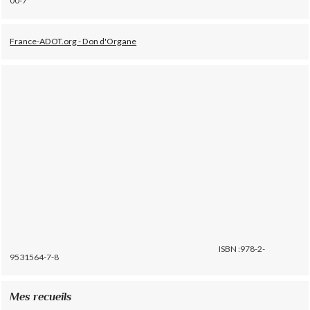
00-7
France-ADOT.org - Don d'Organe
ISBN :978-2-
9531564-7-8
Mes recueils