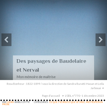
Des paysages de Baudelaire
et Nerval
Mon mémoire de maîtrise
Rosa Bonheur : 1822-1899 / sous la direction de Sandra Buratti-Hasan et Leïla
Jarbouai
Page d'accueil
L'ŒIL n°770 · 1 décembre 2023
PAR
LAURA
VANEL-COYTTE
CATÉGORIES :
CE QUE J'ECRIS/CE QUE JE CREE
,
MES TEXTES EN
PROSE