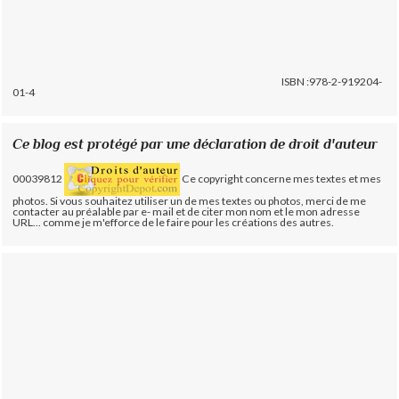
ISBN :978-2-919204-
01-4
Ce blog est protégé par une déclaration de droit d'auteur
00039812
Ce copyright concerne mes textes et mes
photos. Si vous souhaitez utiliser un de mes textes ou photos, merci de me
contacter au préalable par e- mail et de citer mon nom et le mon adresse
URL... comme je m'efforce de le faire pour les créations des autres.