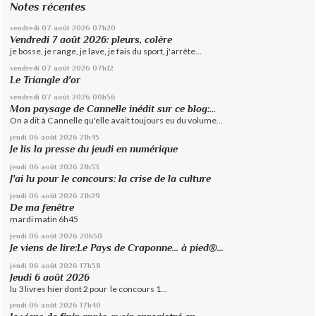
Notes récentes
vendredi 07
août 2026
07h20
Vendredi 7 août 2026: pleurs, colère
je bosse, je range, je lave, je fais du sport, j'arrête...
vendredi 07
août 2026
07h12
Le Triangle d'or
vendredi 07
août 2026
00h56
Mon paysage de Cannelle inédit sur ce blog:...
On a dit à Cannelle qu'elle avait toujours eu du volume...
jeudi 06
août 2026
21h45
Je lis la presse du jeudi en numérique
jeudi 06
août 2026
21h33
J'ai lu pour le concours: la crise de la culture
jeudi 06
août 2026
21h29
De ma fenêtre
mardi matin 6h45
jeudi 06
août 2026
20h50
Je viens de lire:Le Pays de Craponne... à pied®...
jeudi 06
août 2026
17h58
Jeudi 6 août 2026
lu 3 livres hier dont 2 pour le concours 1...
jeudi 06
août 2026
17h40