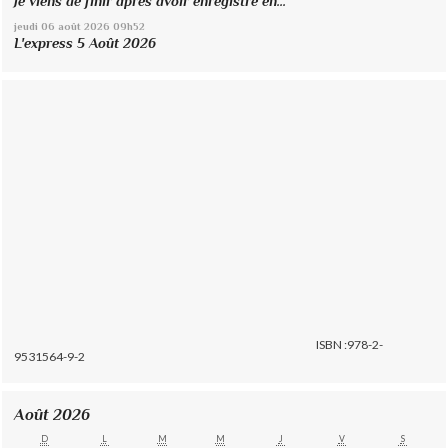
Je viens de finir après avoir enregistré en...
jeudi 06
août 2026
09h52
L'express 5 Août 2026
ISBN :978-2-
9531564-9-2
Août 2026
D
L
M
M
J
V
S