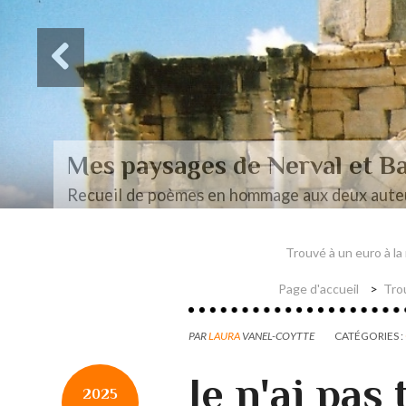
Des paysages de Baudel
Mon mémoire de maîtrise
Trouvé à un euro à l
Page d'accueil
Trou
PAR
LAURA
VANEL-COYTTE
CATÉGORIES :
Je n'ai pas
2025