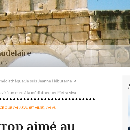
aire et Nerval
a médiathèque:Je suis Jeanne Hébuterne
vé à un euro à la médiathèque: Pietra viva
CE QUE J'AI LU,VU (ET AIMÉ)
,
J'AI VU
 trop aimé au