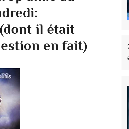
dredi:
ont il était
estion en fait)