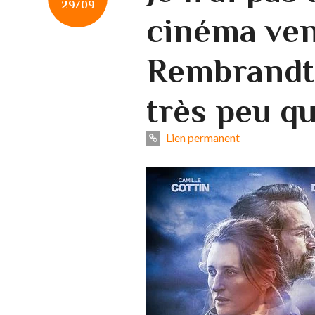
29/09
cinéma ven
Rembrandt(d
très peu qu
Lien permanent