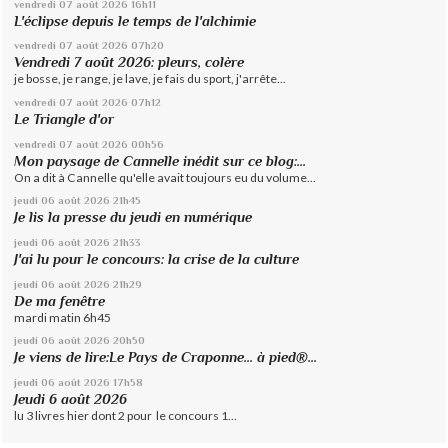
vendredi 07
août 2026
16h11
L'éclipse depuis le temps de l'alchimie
vendredi 07
août 2026
07h20
Vendredi 7 août 2026: pleurs, colère
je bosse, je range, je lave, je fais du sport, j'arrête...
vendredi 07
août 2026
07h12
Le Triangle d'or
vendredi 07
août 2026
00h56
Mon paysage de Cannelle inédit sur ce blog:...
On a dit à Cannelle qu'elle avait toujours eu du volume...
jeudi 06
août 2026
21h45
Je lis la presse du jeudi en numérique
jeudi 06
août 2026
21h33
J'ai lu pour le concours: la crise de la culture
jeudi 06
août 2026
21h29
De ma fenêtre
mardi matin 6h45
jeudi 06
août 2026
20h50
Je viens de lire:Le Pays de Craponne... à pied®...
jeudi 06
août 2026
17h58
Jeudi 6 août 2026
lu 3 livres hier dont 2 pour le concours 1...