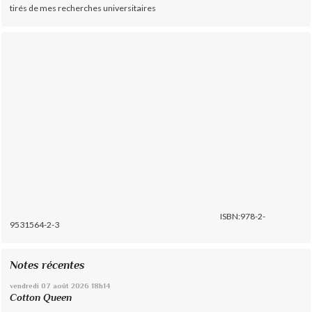
tirés de mes recherches universitaires
ISBN:978-2-
9531564-2-3
Notes récentes
vendredi 07
août 2026
18h14
Cotton Queen