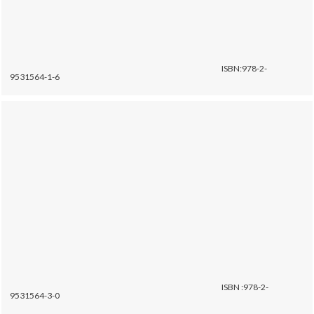
ISBN:978-2-
9531564-1-6
ISBN :978-2-
9531564-3-0