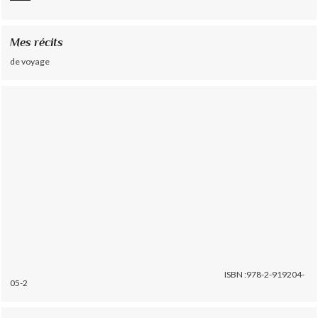
Mes récits
de voyage
ISBN :978-2-919204-
05-2