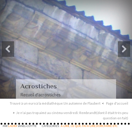
Paysages-Poè
mari
Recueil de poèmes dédi
Trouvé à un euro à la médiathèque:Un automne de Flaubert
Page d'accueil
Je n'ai pas trop aimé au cinéma vendredi: Rembrandt(dont il était très peu
question en fait)
PAR
LAURA
VANEL-COYTTE
CATÉGORIES :
A LIRE
,
CE QUE J'AI A LIRE,VOIR,FAIRE ETC.