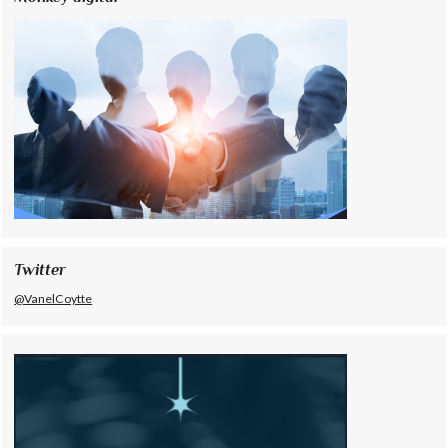
Twitter
@VanelCoytte