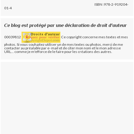
ISBN :978-2-919204-
01-4
Ce blog est protégé par une déclaration de droit d'auteur
00039812
Ce copyright concerne mes textes et mes
photos. Si vous souhaitez utiliser un de mes textes ou photos, merci de me
contacter au préalable par e- mail et de citer mon nom et le mon adresse
URL... comme je m'efforce de le faire pour les créations des autres.