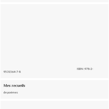
ISBN :978-2-
9531564-7-8
Mes recueils
de poèmes