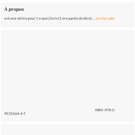
À propos
est une vitrine pour Ce que j'écris(1 ere partie du titre):...
Lire la suite
ISBN :978-2-
9531564-4-7