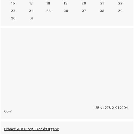
16
17
18
19
20
21
22
23
24
25
26
27
28
29
30
31
ISBN : 978-2-919204-
00-7
France-ADOT.org - Don d'Organe