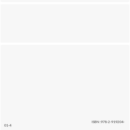
ISBN :978-2-919204-
01-4