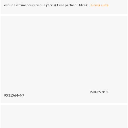
est une vitrine pour Ce que j'écris(1 ere partie du titre):...
Lire la suite
ISBN :978-2-
9531564-4-7