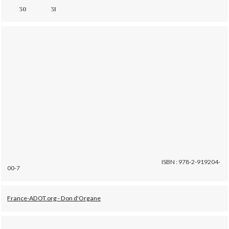
30
31
ISBN : 978-2-919204-
00-7
France-ADOT.org - Don d'Organe