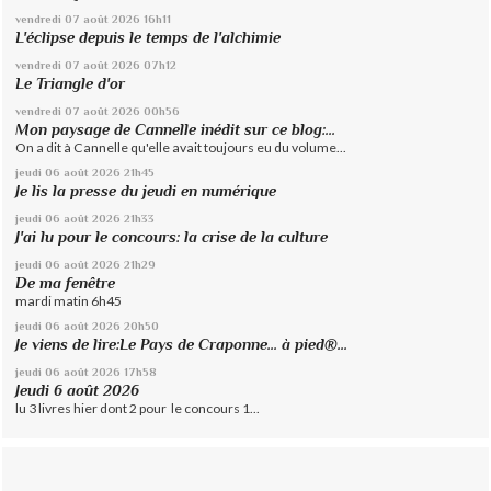
vendredi 07
août 2026
16h11
L'éclipse depuis le temps de l'alchimie
vendredi 07
août 2026
07h12
Le Triangle d'or
vendredi 07
août 2026
00h56
Mon paysage de Cannelle inédit sur ce blog:...
On a dit à Cannelle qu'elle avait toujours eu du volume...
jeudi 06
août 2026
21h45
Je lis la presse du jeudi en numérique
jeudi 06
août 2026
21h33
J'ai lu pour le concours: la crise de la culture
jeudi 06
août 2026
21h29
De ma fenêtre
mardi matin 6h45
jeudi 06
août 2026
20h50
Je viens de lire:Le Pays de Craponne... à pied®...
jeudi 06
août 2026
17h58
Jeudi 6 août 2026
lu 3 livres hier dont 2 pour le concours 1...