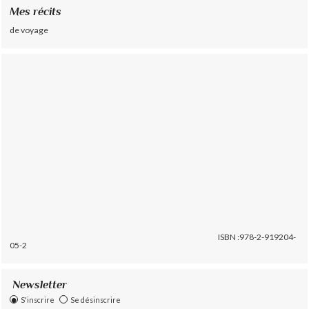
Mes récits
de voyage
ISBN :978-2-919204-
05-2
Newsletter
S'inscrire
Se désinscrire