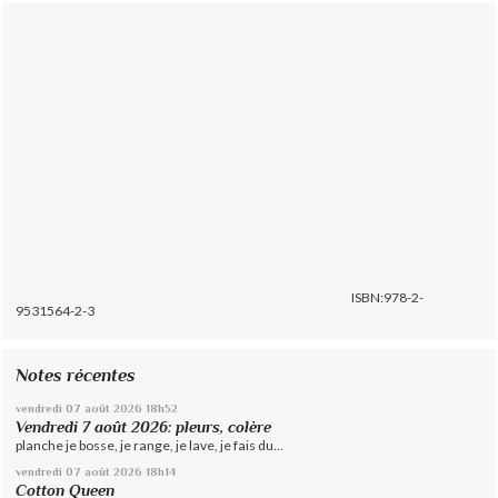
ISBN:978-2-
9531564-2-3
Notes récentes
vendredi 07
août 2026
18h52
Vendredi 7 août 2026: pleurs, colère
planche je bosse, je range, je lave, je fais du...
vendredi 07
août 2026
18h14
Cotton Queen