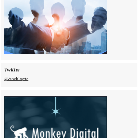
Twitter
@VanelCoytte