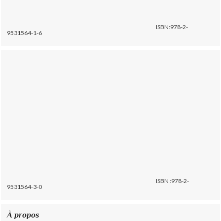
ISBN:978-2-
9531564-1-6
ISBN :978-2-
9531564-3-0
À propos