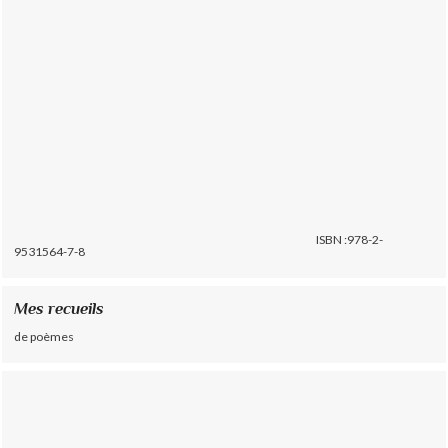
ISBN :978-2-
9531564-7-8
Mes recueils
de poèmes