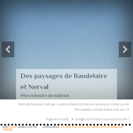
Des paysages de Baudelaire
et Nerval
Mon mémoire de maîtrise
Mort de Marjane Satrapi : La dessinatrice franco-iranienne, créatrice de
Persepolis, est décédée à 56 ans
Page d'accueil
Google va-t-il tuer la presse locale ?
PAR
LAURA
VANEL-COYTTE
CATÉGORIES :
CE QUE J'AI LU,VU (ET AIMÉ)
,
J'AI LU DANS LA
PRESSE