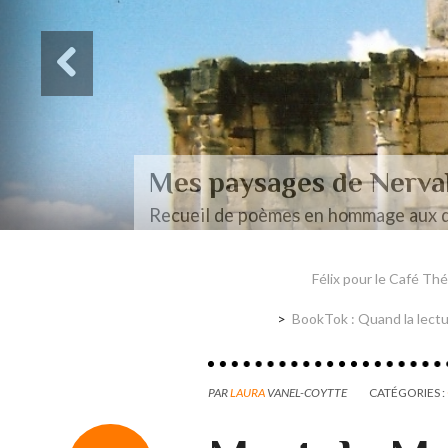
Des paysages de Baudel
Mon mémoire de maîtrise
Félix pour le Café Thé 
BookTok : Quand la lectur
PAR
LAURA
VANEL-COYTTE
CATÉGORIES :