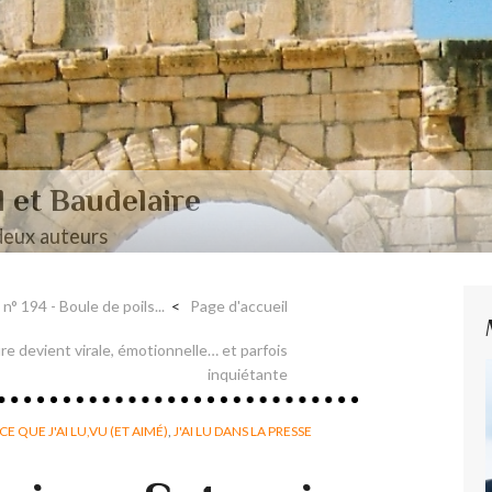
aire et Nerval
n° 194 - Boule de poils...
Page d'accueil
e devient virale, émotionnelle… et parfois
inquiétante
CE QUE J'AI LU,VU (ET AIMÉ)
,
J'AI LU DANS LA PRESSE