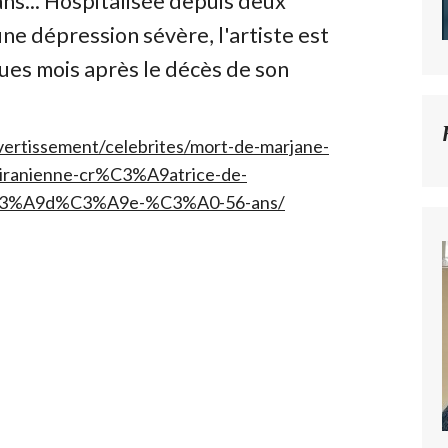
ans... Hospitalisée depuis deux
ne dépression sévère, l'artiste est
ues mois après le décès de son
vertissement/celebrites/mort-de-marjane-
o-iranienne-cr%C3%A9atrice-de-
%C3%A9d%C3%A9e-%C3%A0-56-ans/