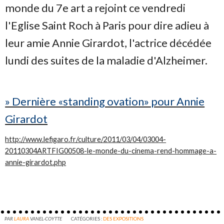
monde du 7e art a rejoint ce vendredi
l'Eglise Saint Roch à Paris pour dire adieu à
leur amie Annie Girardot, l'actrice décédée
lundi des suites de la maladie d'Alzheimer.
» Dernière «standing ovation» pour Annie
Girardot
http://www.lefigaro.fr/culture/2011/03/04/03004-
20110304ARTFIG00508-le-monde-du-cinema-rend-hommage-a-
annie-girardot.php
PAR
LAURA
VANEL-COYTTE
CATÉGORIES :
DES EXPOSITIONS