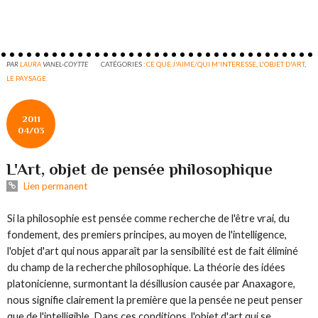
PAR
LAURA
VANEL-COYTTE
CATÉGORIES :
CE QUE J'AIME/QUI M'INTERESSE
,
L'OBJET D'ART
,
LE PAYSAGE
2011
04/03
L'Art, objet de pensée philosophique
Lien permanent
Si la philosophie est pensée comme recherche de l'être vrai, du
fondement, des premiers principes, au moyen de l'intelligence,
l'objet d'art qui nous apparaît par la sensibilité est de fait éliminé
du champ de la recherche philosophique. La théorie des idées
platonicienne, surmontant la désillusion causée par Anaxagore,
nous signifie clairement la première que la pensée ne peut penser
que de l'intelligible. Dans ces conditions, l'objet d'art qui se