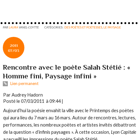
PAR
LAURA
VANEL-COYTTE
CATÉGORIES :
DES POÈTES ET POÉTESSES
,
LE PAYSAGE
2011
07/03
Rencontre avec le poète Salah Stétié : «
Homme fini, Paysage infini »
Lien permanent
Par Audrey Hadorn
Posté le 07/03/2011 à 09:44 |
Aujourd’hui la poésie envahit la ville avec le Printemps des poètes
qui aura lieu du 7 mars au 16 mars. Autour de rencontres, lectures,
performances, les nombreux poètes et artistes invités débattront
de la question « d’infinis paysages ». À cette occasion,
Lyon Capitale
a recueilli les impressions du poète Salah Stétié