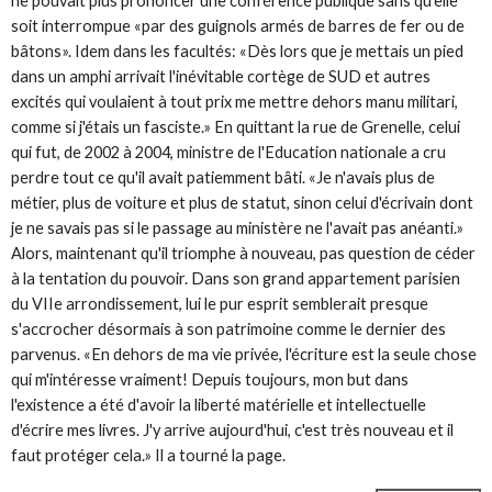
ne pouvait plus prononcer une conférence publique sans qu'elle
soit interrompue «par des guignols armés de barres de fer ou de
bâtons». Idem dans les facultés: «Dès lors que je mettais un pied
dans un amphi arrivait l'inévitable cortège de SUD et autres
excités qui voulaient à tout prix me mettre dehors manu militari,
comme si j'étais un fasciste.» En quittant la rue de Grenelle, celui
qui fut, de 2002 à 2004, ministre de l'Education nationale a cru
perdre tout ce qu'il avait patiemment bâti. «Je n'avais plus de
métier, plus de voiture et plus de statut, sinon celui d'écrivain dont
je ne savais pas si le passage au ministère ne l'avait pas anéanti.»
Alors, maintenant qu'il triomphe à nouveau, pas question de céder
à la tentation du pouvoir. Dans son grand appartement parisien
du VIIe arrondissement, lui le pur esprit semblerait presque
s'accrocher désormais à son patrimoine comme le dernier des
parvenus. «En dehors de ma vie privée, l'écriture est la seule chose
qui m'intéresse vraiment! Depuis toujours, mon but dans
l'existence a été d'avoir la liberté matérielle et intellectuelle
d'écrire mes livres. J'y arrive aujourd'hui, c'est très nouveau et il
faut protéger cela.» Il a tourné la page.