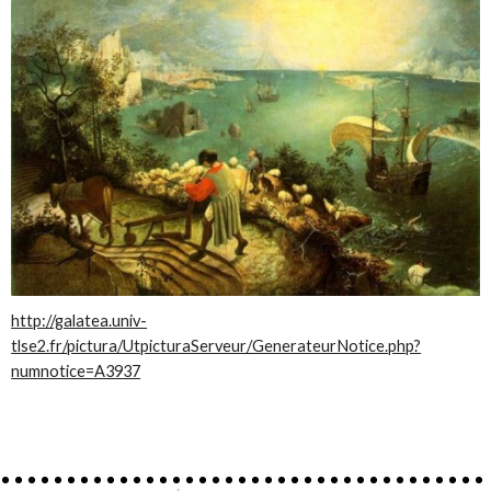
http://galatea.univ-
tlse2.fr/pictura/UtpicturaServeur/GenerateurNotice.php?
numnotice=A3937