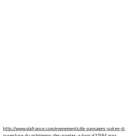
http://www.viafrance.com/evenements/de-paysages-soiree-d-
ouverture-du-printemps-des-poetes-a-lyon-637584.aspx