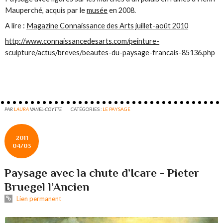
Mauperché, acquis par le
musée
en 2008.
A lire :
Magazine Connaissance des Arts juillet-août 2010
http://www.connaissancedesarts.com/peinture-
sculpture/actus/breves/beautes-du-paysage-francais-85136.php
PAR
LAURA
VANEL-COYTTE
CATÉGORIES :
LE PAYSAGE
2011
04/03
Paysage avec la chute d’Icare - Pieter
Bruegel l’Ancien
Lien permanent