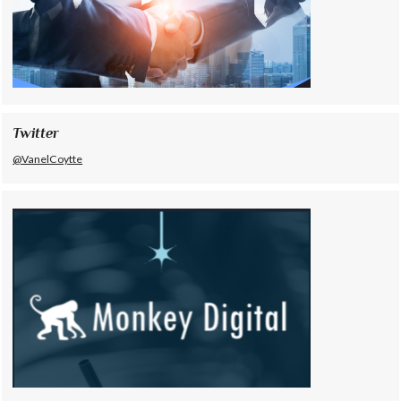
Twitter
@VanelCoytte