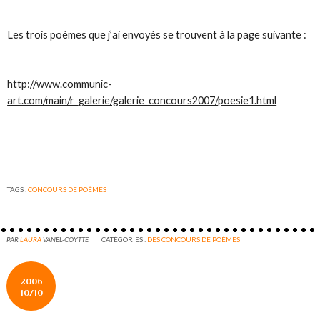
Les trois poèmes que j’ai envoyés se trouvent à la page suivante :
http://www.communic-
art.com/main/r_galerie/galerie_concours2007/poesie1.html
TAGS :
CONCOURS DE POÈMES
PAR
LAURA
VANEL-COYTTE
CATÉGORIES :
DES CONCOURS DE POÈMES
2006
10/10