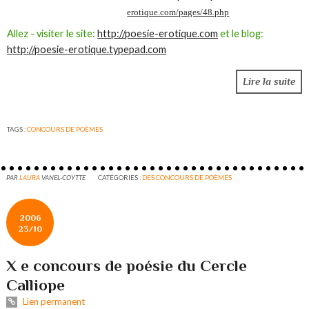
erotique.com/pages/48.php
Allez - visiter le site:
http://poesie-erotique.com
et le blog:
http://poesie-erotique.typepad.com
Lire la suite
TAGS :
CONCOURS DE POÈMES
PAR
LAURA
VANEL-COYTTE
CATÉGORIES :
DES CONCOURS DE POÈMES
2006
23/10
X e concours de poésie du Cercle
Calliope
Lien permanent