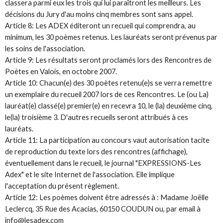
classera parmi eux les trois qui lui paraîtront les meilleurs. Les
décisions du Jury d'au moins cinq membres sont sans appel.
Article 8: Les ADEX éditeront un recueil qui comprendra, au
minimum, les 30 poèmes retenus. Les lauréats seront prévenus par
les soins de l'association.
Article 9: Les résultats seront proclamés lors des Rencontres de
Poètes en Valois, en octobre 2007.
Article 10: Chacun(e) des 30 poètes retenu(e)s se verra remettre
un exemplaire du recueil 2007 lors de ces Rencontres. Le (ou La)
lauréat(e) classé(e) premier(e) en recevra 10, le (la) deuxième cinq,
le(la) troisième 3. D'autres recueils seront attribués à ces
lauréats.
Article 11: La participation au concours vaut autorisation tacite
de reproduction du texte lors des rencontres (affichage),
éventuellement dans le recueil, le journal "EXPRESSIONS-Les
Adex" et le site Internet de l'association. Elle implique
l'acceptation du présent règlement.
Article 12: Les poèmes doivent être adressés à : Madame Joëlle
Leclercq, 35 Rue des Acacias, 60150 COUDUN
ou
, par email à
info@lesadex.com