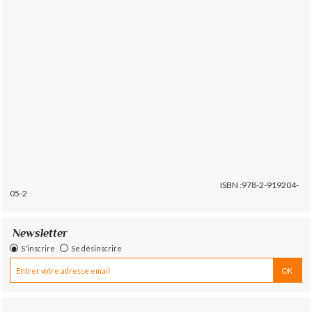
ISBN :978-2-919204-
05-2
Newsletter
S'inscrire
Se désinscrire