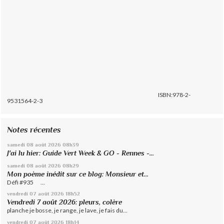
ISBN:978-2-
9531564-2-3
Notes récentes
samedi 08
août 2026
08h39
J'ai lu hier: Guide Vert Week & GO - Rennes -...
samedi 08
août 2026
08h29
Mon poème inédit sur ce blog: Monsieur et...
Défi #935 ...
vendredi 07
août 2026
18h52
Vendredi 7 août 2026: pleurs, colère
planche je bosse, je range, je lave, je fais du...
vendredi 07
août 2026
18h14