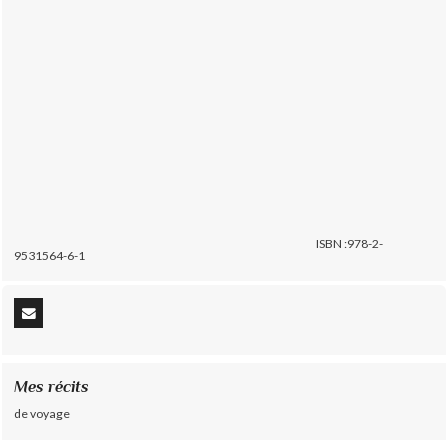
ISBN :978-2-
9531564-6-1
Mes récits
de voyage