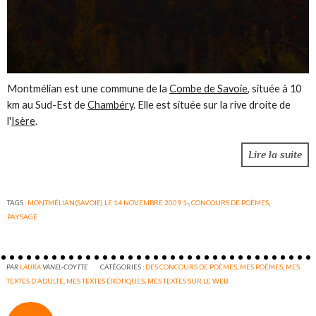
Montmélian est une commune de la
Combe de Savoie
, située à 10
km au Sud-Est de
Chambéry
. Elle est située sur la rive droite de
l'
Isère
.
Lire la suite
TAGS :
MONTMÉLIAN(SAVOIE) LE 14 NOVEMBRE 2009 1-
,
CONCOURS DE POÈMES
,
PAYSAGE
PAR
LAURA
VANEL-COYTTE
CATÉGORIES :
DES CONCOURS DE POÈMES
,
MES POÈMES
,
MES
TEXTES D'ADULTE
,
MES TEXTES ÉROTIQUES
,
MES TEXTES SUR LE WEB