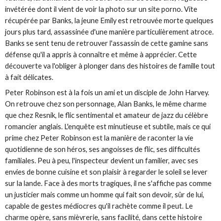
invétérée dont il vient de voir la photo sur un site porno. Vite
récupérée par Banks, la jeune Emily est retrouvée morte quelques
jours plus tard, assassinée d'une manière particulièrement atroce.
Banks se sent tenu de retrouver l'assassin de cette gamine sans
défense qu'il a appris à connaître et même à apprécier. Cette
découverte va l'obliger à plonger dans des histoires de famille tout
à fait délicates.
Peter Robinson est à la fois un ami et un disciple de John Harvey.
On retrouve chez son personnage, Alan Banks, le même charme
que chez Resnik, le flic sentimental et amateur de jazz du célèbre
romancier anglais. L'enquête est minutieuse et subtile, mais ce qui
prime chez Peter Robinson est la manière de raconter la vie
quotidienne de son héros, ses angoisses de flic, ses difficultés
familiales. Peu à peu, l'inspecteur devient un familier, avec ses
envies de bonne cuisine et son plaisir à regarder le soleil se lever
sur la lande. Face à des morts tragiques, il ne s'affiche pas comme
un justicier mais comme un homme qui fait son devoir, sûr de lui,
capable de gestes médiocres qu'il rachète comme il peut. Le
charme opère, sans mièvrerie, sans facilité, dans cette histoire