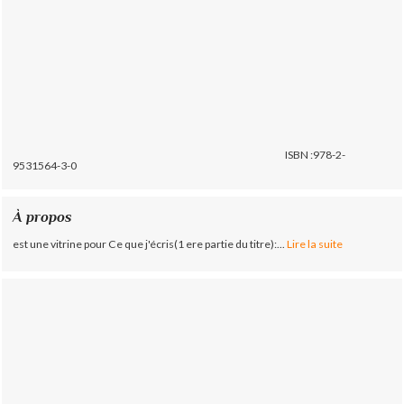
ISBN :978-2-
9531564-3-0
À propos
est une vitrine pour Ce que j'écris(1 ere partie du titre):...
Lire la suite