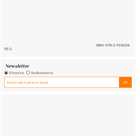
ISBN :978-2-919204-
05-2
Newsletter
S'inscrire
Se désinscrire