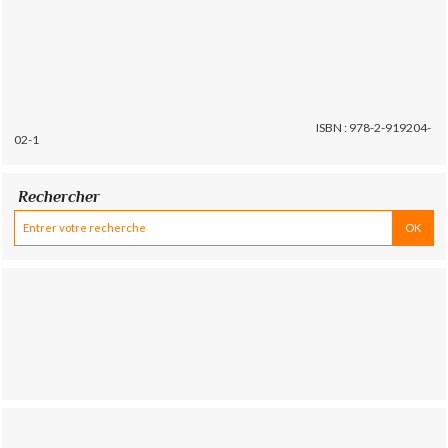
ISBN : 978-2-919204-
02-1
Rechercher