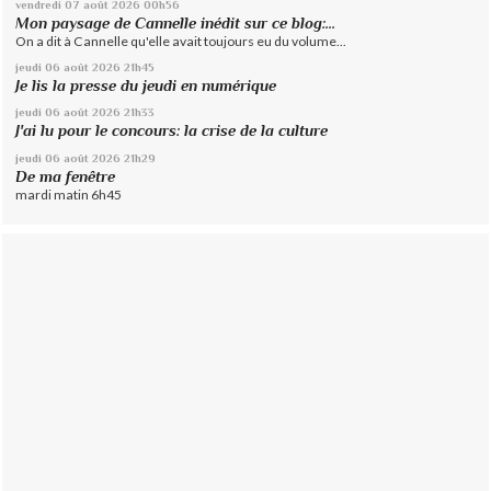
vendredi 07
août 2026
00h56
Mon paysage de Cannelle inédit sur ce blog:...
On a dit à Cannelle qu'elle avait toujours eu du volume...
jeudi 06
août 2026
21h45
Je lis la presse du jeudi en numérique
jeudi 06
août 2026
21h33
J'ai lu pour le concours: la crise de la culture
jeudi 06
août 2026
21h29
De ma fenêtre
mardi matin 6h45