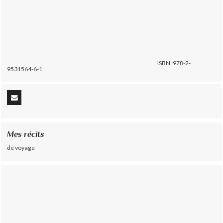
ISBN :978-2-
9531564-6-1
Mes récits
de voyage