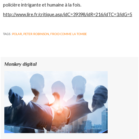
policière intrigante et humaine à la fois.
http://www.lire.fr/critique.asp/idC=39398/idR=216/idTC=3/idG=5
TAGS :
POLAR
,
PETER ROBINSON
,
FROID COMME LA TOMBE
Monkey digital