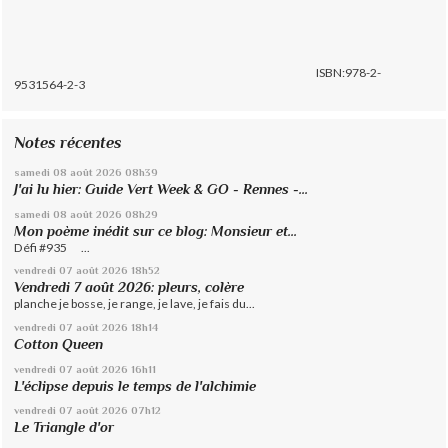
ISBN:978-2-
9531564-2-3
Notes récentes
samedi 08
août 2026
08h39
J'ai lu hier: Guide Vert Week & GO - Rennes -...
samedi 08
août 2026
08h29
Mon poème inédit sur ce blog: Monsieur et...
Défi #935 ...
vendredi 07
août 2026
18h52
Vendredi 7 août 2026: pleurs, colère
planche je bosse, je range, je lave, je fais du...
vendredi 07
août 2026
18h14
Cotton Queen
vendredi 07
août 2026
16h11
L'éclipse depuis le temps de l'alchimie
vendredi 07
août 2026
07h12
Le Triangle d'or