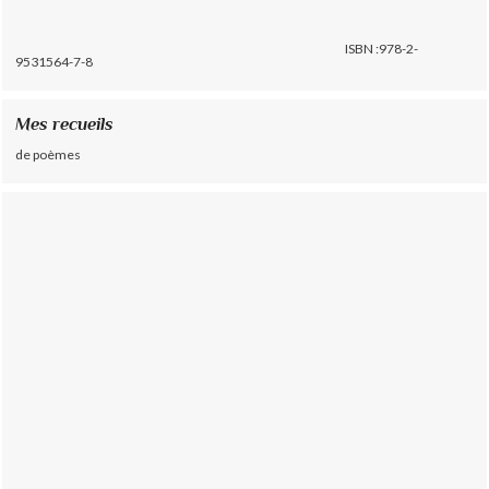
ISBN :978-2-
9531564-7-8
Mes recueils
de poèmes