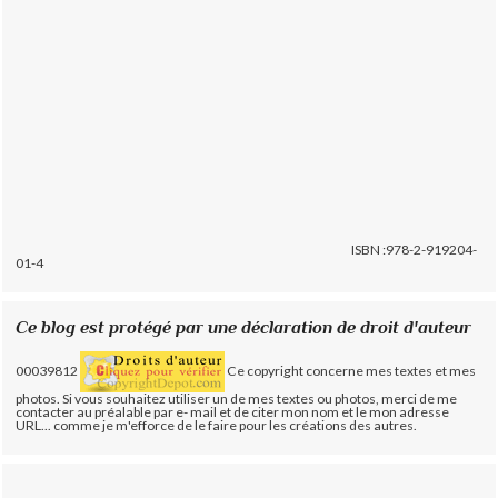
ISBN :978-2-919204-
01-4
Ce blog est protégé par une déclaration de droit d'auteur
00039812
Ce copyright concerne mes textes et mes
photos. Si vous souhaitez utiliser un de mes textes ou photos, merci de me
contacter au préalable par e- mail et de citer mon nom et le mon adresse
URL... comme je m'efforce de le faire pour les créations des autres.