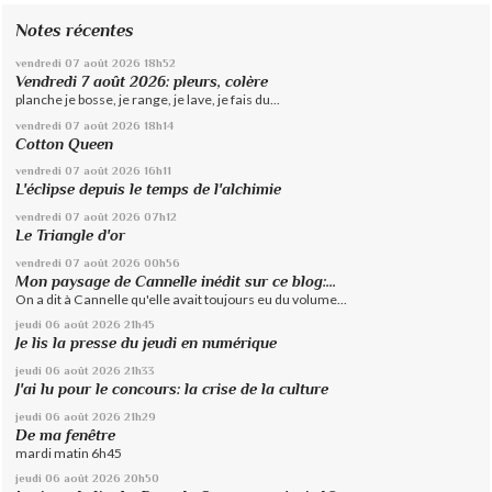
Notes récentes
vendredi 07
août 2026
18h52
Vendredi 7 août 2026: pleurs, colère
planche je bosse, je range, je lave, je fais du...
vendredi 07
août 2026
18h14
Cotton Queen
vendredi 07
août 2026
16h11
L'éclipse depuis le temps de l'alchimie
vendredi 07
août 2026
07h12
Le Triangle d'or
vendredi 07
août 2026
00h56
Mon paysage de Cannelle inédit sur ce blog:...
On a dit à Cannelle qu'elle avait toujours eu du volume...
jeudi 06
août 2026
21h45
Je lis la presse du jeudi en numérique
jeudi 06
août 2026
21h33
J'ai lu pour le concours: la crise de la culture
jeudi 06
août 2026
21h29
De ma fenêtre
mardi matin 6h45
jeudi 06
août 2026
20h50