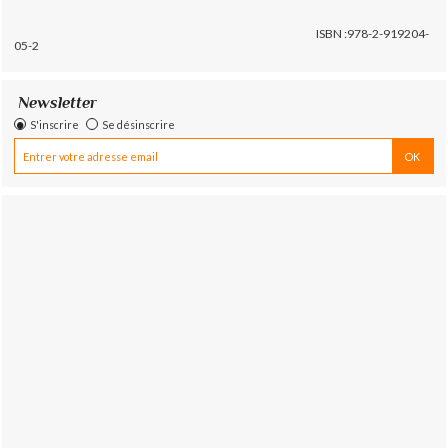
ISBN :978-2-919204-
05-2
Newsletter
S'inscrire
Se désinscrire