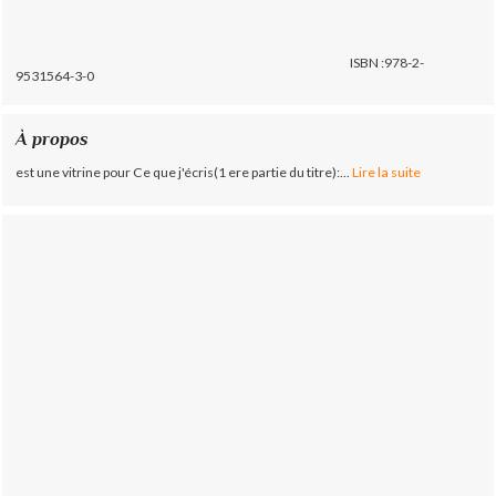
ISBN :978-2-
9531564-3-0
À propos
est une vitrine pour Ce que j'écris(1 ere partie du titre):...
Lire la suite