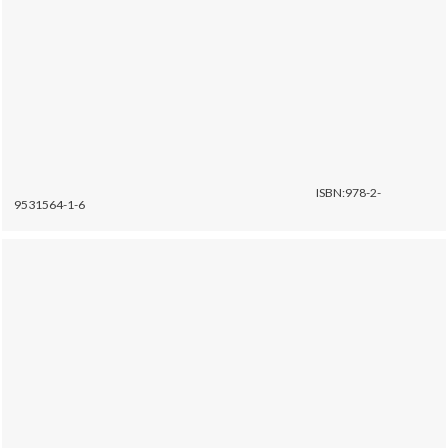
ISBN:978-2-
9531564-1-6