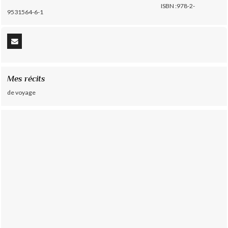
ISBN :978-2-
9531564-6-1
Mes récits
de voyage