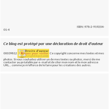
ISBN :978-2-919204-
01-4
Ce blog est protégé par une déclaration de droit d'auteur
00039812
Ce copyright concerne mes textes et mes
photos. Si vous souhaitez utiliser un de mes textes ou photos, merci de me
contacter au préalable par e- mail et de citer mon nom et le mon adresse
URL... comme je m'efforce de le faire pour les créations des autres.