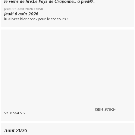
Je viens de lire:Le Pays de Craponne... à pied®...
jeudi 06
août 2026
17h58
Jeudi 6 août 2026
lu 3 livres hier dont 2 pour le concours 1...
ISBN :978-2-
9531564-9-2
Août 2026