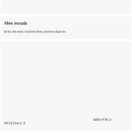
Mes essais
tirés de mes recherches universitaires
ISBN:978-2-
9531564-2-3