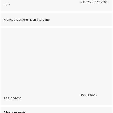
ISBN : 978-2-919204-
00-7
France-ADOT.org - Don d'Organe
ISBN :978-2-
9531564-7-8
Mes recueils