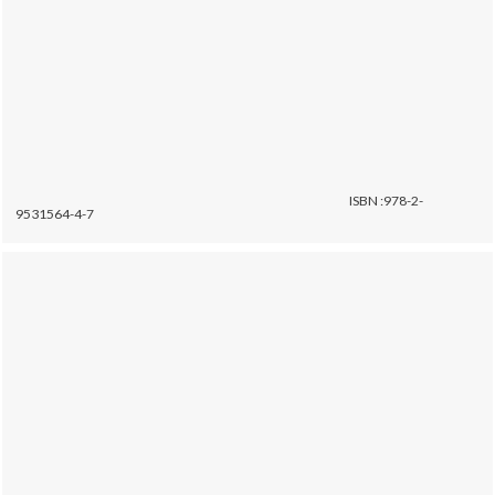
ISBN :978-2-
9531564-4-7