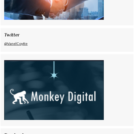
Twitter
@VanelCoytte