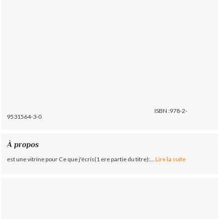
ISBN :978-2-
9531564-3-0
À propos
est une vitrine pour Ce que j'écris(1 ere partie du titre):...
Lire la suite