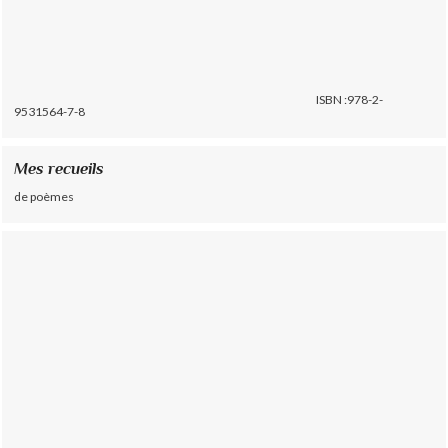
ISBN :978-2-
9531564-7-8
Mes recueils
de poèmes