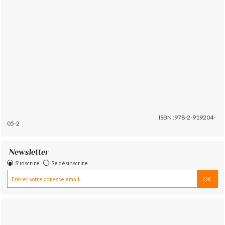
ISBN :978-2-919204-
05-2
Newsletter
S'inscrire
Se désinscrire