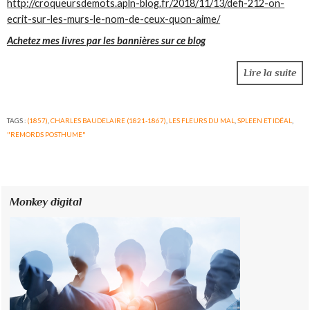
http://croqueursdemots.apln-blog.fr/2018/11/13/defi-212-on-
ecrit-sur-les-murs-le-nom-de-ceux-quon-aime/
Achetez mes livres par les bannières sur ce blog
Lire la suite
TAGS :
(1857)
,
CHARLES BAUDELAIRE (1821-1867)
,
LES FLEURS DU MAL
,
SPLEEN ET IDÉAL
,
"REMORDS POSTHUME"
Monkey digital