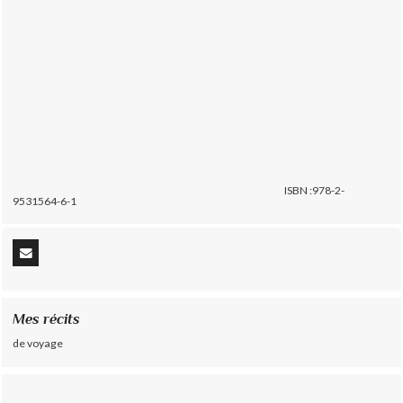
ISBN :978-2-
9531564-6-1
Mes récits
de voyage