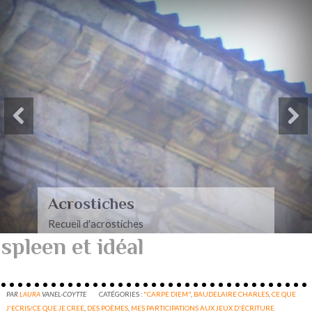
Paysages-Poèmes à mon
mari
Recueil de poèmes dédiés à mon mari
spleen et idéal
PAR
LAURA
VANEL-COYTTE
CATÉGORIES :
"CARPE DIEM"
,
BAUDELAIRE CHARLES
,
CE QUE
J'ECRIS/CE QUE JE CREE
,
DES POÈMES
,
MES PARTICIPATIONS AUX JEUX D'ÉCRITURE