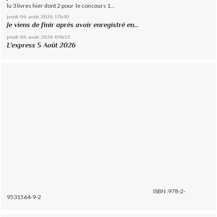
lu 3 livres hier dont 2 pour le concours 1...
jeudi 06
août 2026
17h40
Je viens de finir après avoir enregistré en...
jeudi 06
août 2026
09h52
L'express 5 Août 2026
ISBN :978-2-
9531564-9-2