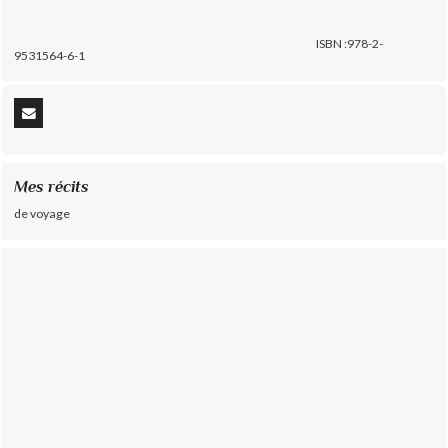
ISBN :978-2-
9531564-6-1
Mes récits
de voyage