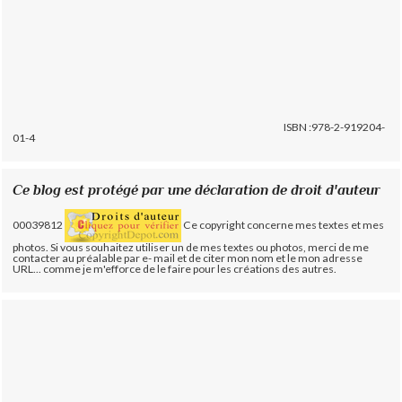
ISBN :978-2-919204-
01-4
Ce blog est protégé par une déclaration de droit d'auteur
00039812
Ce copyright concerne mes textes et mes
photos. Si vous souhaitez utiliser un de mes textes ou photos, merci de me
contacter au préalable par e- mail et de citer mon nom et le mon adresse
URL... comme je m'efforce de le faire pour les créations des autres.