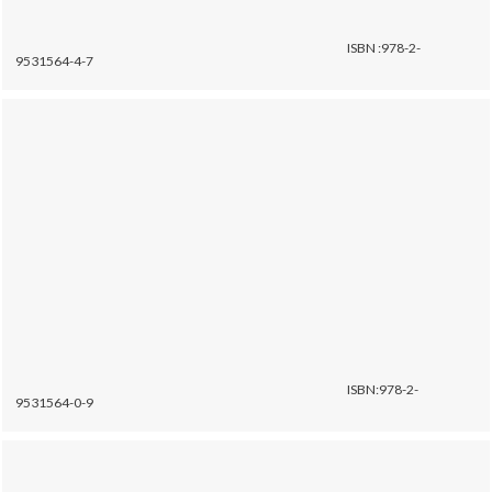
ISBN :978-2-
9531564-4-7
ISBN:978-2-
9531564-0-9