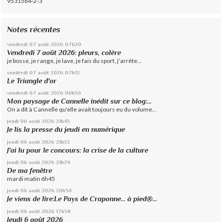
9531564-2-3
Notes récentes
vendredi 07
août 2026
07h20
Vendredi 7 août 2026: pleurs, colère
je bosse, je range, je lave, je fais du sport, j'arrête...
vendredi 07
août 2026
07h12
Le Triangle d'or
vendredi 07
août 2026
00h56
Mon paysage de Cannelle inédit sur ce blog:...
On a dit à Cannelle qu'elle avait toujours eu du volume...
jeudi 06
août 2026
21h45
Je lis la presse du jeudi en numérique
jeudi 06
août 2026
21h33
J'ai lu pour le concours: la crise de la culture
jeudi 06
août 2026
21h29
De ma fenêtre
mardi matin 6h45
jeudi 06
août 2026
20h50
Je viens de lire:Le Pays de Craponne... à pied®...
jeudi 06
août 2026
17h58
Jeudi 6 août 2026