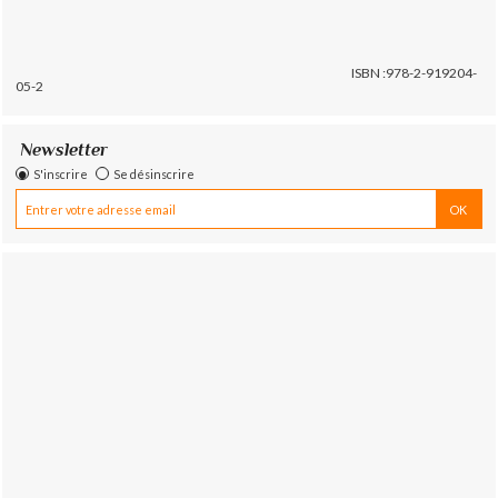
ISBN :978-2-919204-
05-2
Newsletter
S'inscrire
Se désinscrire