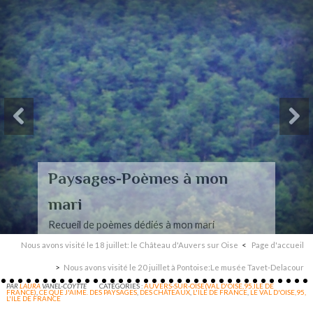
Paysages-Poèmes à mon
mari
Recueil de poèmes dédiés à mon mari
Nous avons visité le 18 juillet: le Château d'Auvers sur Oise
Page d'accueil
Nous avons visité le 20 juillet à Pontoise:Le musée Tavet-Delacour
PAR
LAURA
VANEL-COYTTE
CATÉGORIES :
AUVERS-SUR-OISE(VAL D'OISE,95,ILE DE
FRANCE)
,
CE QUE J'AIME. DES PAYSAGES
,
DES CHÂTEAUX
,
L'ILE DE FRANCE
,
LE VAL D'OISE,95,
L'ILE DE FRANCE