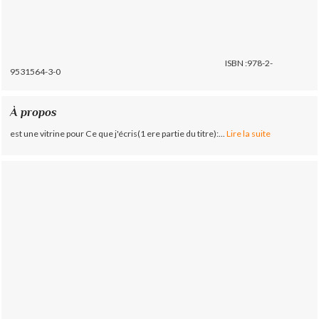
ISBN :978-2-
9531564-3-0
À propos
est une vitrine pour Ce que j'écris(1 ere partie du titre):...
Lire la suite