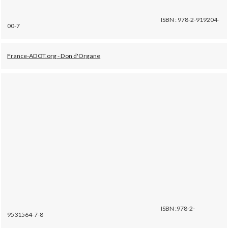
ISBN : 978-2-919204-
00-7
France-ADOT.org - Don d'Organe
ISBN :978-2-
9531564-7-8