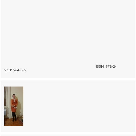
ISBN :978-2-
9531564-8-5