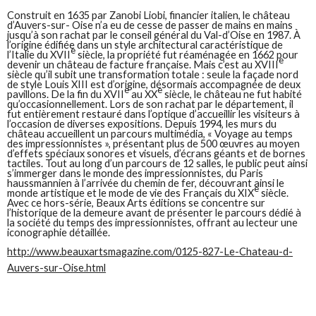
Construit en 1635 par Zanobi Liobi, financier italien, le château
d’Auvers-sur- Oise n’a eu de cesse de passer de mains en mains
jusqu’à son rachat par le conseil général du Val-d’Oise en 1987. À
l’origine édifiée dans un style architectural caractéristique de
e
l’Italie du XVII
siècle, la propriété fut réaménagée en 1662 pour
e
devenir un château de facture française. Mais c’est au XVIII
siècle qu’il subit une transformation totale : seule la façade nord
de style Louis XIII est d’origine, désormais accompagnée de deux
e
e
pavillons. De la fin du XVII
au XX
siècle, le château ne fut habité
qu’occasionnellement. Lors de son rachat par le département, il
fut entièrement restauré dans l’optique d’accueillir les visiteurs à
l’occasion de diverses expositions. Depuis 1994, les murs du
château accueillent un parcours multimédia, « Voyage au temps
des impressionnistes », présentant plus de 500 œuvres au moyen
d’effets spéciaux sonores et visuels, d’écrans géants et de bornes
tactiles. Tout au long d’un parcours de 12 salles, le public peut ainsi
s’immerger dans le monde des impressionnistes, du Paris
haussmannien à l’arrivée du chemin de fer, découvrant ainsi le
e
monde artistique et le mode de vie des Français du XIX
siècle.
Avec ce hors-série, Beaux Arts éditions se concentre sur
l’historique de la demeure avant de présenter le parcours dédié à
la société du temps des impressionnistes, offrant au lecteur une
iconographie détaillée.
http://www.beauxartsmagazine.com/0125-827-Le-Chateau-d-
Auvers-sur-Oise.html