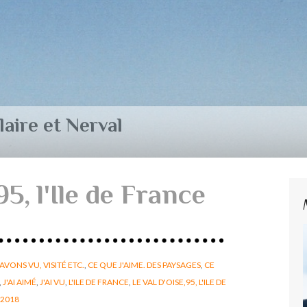
aire et Nerval
95, l'Ile de France
AVONS VU, VISITÉ ETC.
,
CE QUE J'AIME. DES PAYSAGES
,
CE
,
J'AI AIMÉ
,
J'AI VU
,
L'ILE DE FRANCE
,
LE VAL D'OISE,95, L'ILE DE
 2018