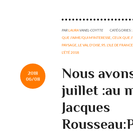
PAR
LAURA
VANEL-COYTTE
CATÉGORIES :
QUE J'AIME/QUI M'INTERESSE
,
CEUX QUE J
PAYSAGE
,
LE VAL D'OISE,95, L'ILE DE FRANCE
L'ÉTÉ 2018
Nous avons 
2018
06/08
juillet :au
Jacques
Rousseau:P