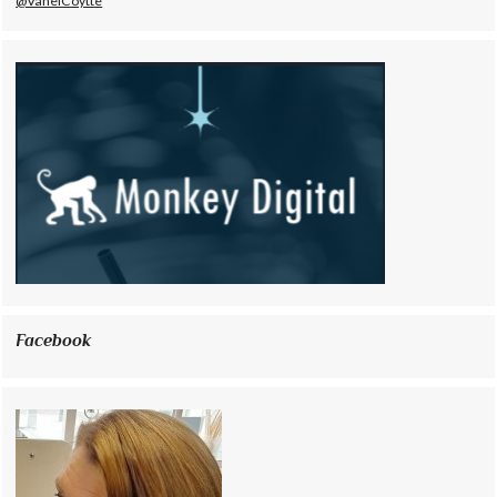
@VanelCoytte
Facebook