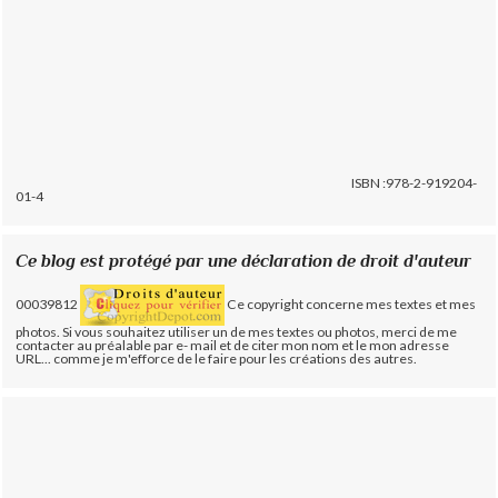
ISBN :978-2-919204-
01-4
Ce blog est protégé par une déclaration de droit d'auteur
00039812
Ce copyright concerne mes textes et mes
photos. Si vous souhaitez utiliser un de mes textes ou photos, merci de me
contacter au préalable par e- mail et de citer mon nom et le mon adresse
URL... comme je m'efforce de le faire pour les créations des autres.