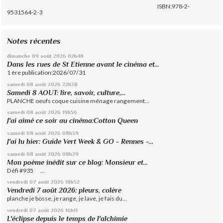
ISBN:978-2-
9531564-2-3
Notes récentes
dimanche 09
août 2026
02h48
Dans les rues de St Etienne avant le cinéma et...
1 ère publication:2026/07/31
samedi 08
août 2026
22h38
Samedi 8 AOUT: lire, savoir, culture,...
PLANCHE oeufs coque cuisine ménage rangement...
samedi 08
août 2026
19h56
J'ai aimé ce soir au cinéma:Cotton Queen
samedi 08
août 2026
08h39
J'ai lu hier: Guide Vert Week & GO - Rennes -...
samedi 08
août 2026
08h29
Mon poème inédit sur ce blog: Monsieur et...
Défi #935 ...
vendredi 07
août 2026
18h52
Vendredi 7 août 2026: pleurs, colère
planche je bosse, je range, je lave, je fais du...
vendredi 07
août 2026
16h11
L'éclipse depuis le temps de l'alchimie