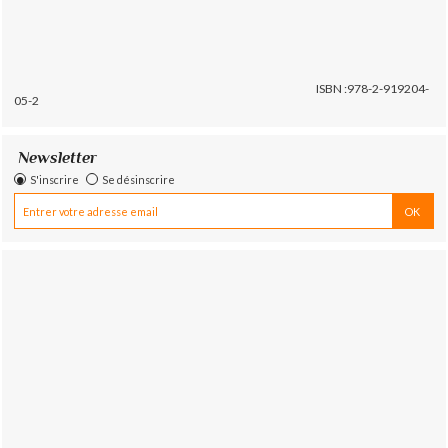
ISBN :978-2-919204-
05-2
Newsletter
S'inscrire
Se désinscrire