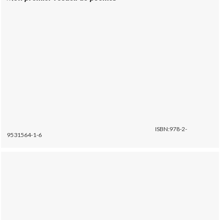
ISBN:978-2-
9531564-1-6