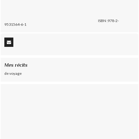
ISBN :978-2-
9531564-6-1
Mes récits
de voyage