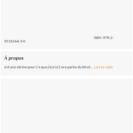
ISBN :978-2-
9531564-3-0
À propos
est une vitrine pour Ce que j'écris(1 ere partie du titre):...
Lire la suite