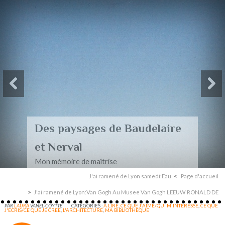
Des paysages de Baudelaire
et Nerval
Mon mémoire de maîtrise
J'ai ramené de Lyon samedi:Eau
Page d'accueil
J'ai ramené de Lyon:Van Gogh Au Musee Van Gogh LEEUW RONALD DE
PAR
LAURA
VANEL-COYTTE
CATÉGORIES :
A LIRE
,
CE QUE J'AIME/QUI M'INTERESSE
,
CE QUE
J'ECRIS/CE QUE JE CREE
,
L'ARCHITECTURE
,
MA BIBLIOTHÈQUE