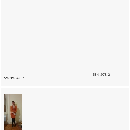
ISBN :978-2-
9531564-8-5