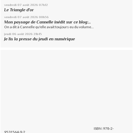
vendredi 07
août 2026
07h12
Le Triangle d'or
vendredi 07
août 2026
00h56
Mon paysage de Cannelle inédit sur ce blog:...
On a dit à Cannelle qu'elle avait toujours eu du volume...
jeudi 06
août 2026
21h45
Je lis la presse du jeudi en numérique
ISBN :978-2-
9531564-9-2