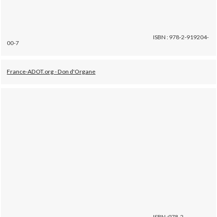
ISBN : 978-2-919204-
00-7
France-ADOT.org - Don d'Organe
ISBN :978-2-