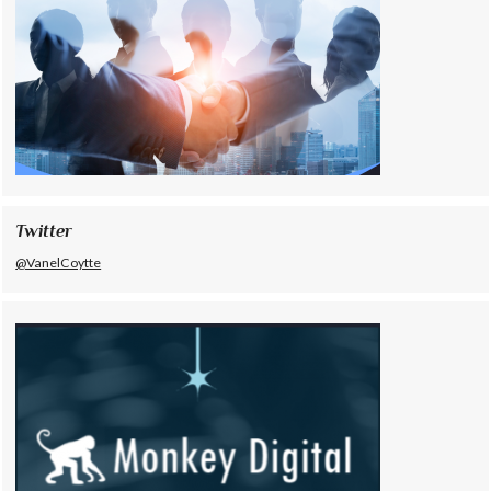
Twitter
@VanelCoytte