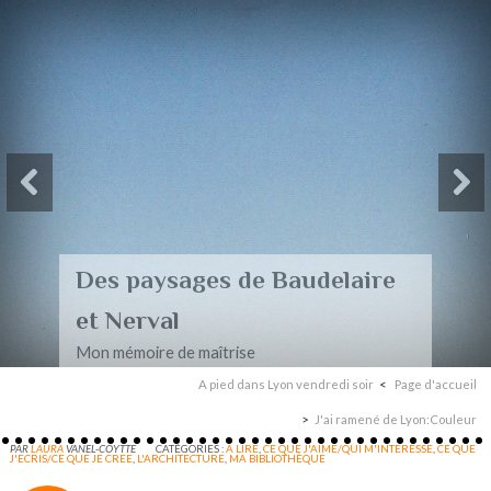
Des paysages de Baudelaire
et Nerval
Mon mémoire de maîtrise
A pied dans Lyon vendredi soir
Page d'accueil
J'ai ramené de Lyon:Couleur
PAR
LAURA
VANEL-COYTTE
CATÉGORIES :
A LIRE
,
CE QUE J'AIME/QUI M'INTERESSE
,
CE QUE
J'ECRIS/CE QUE JE CREE
,
L'ARCHITECTURE
,
MA BIBLIOTHÈQUE