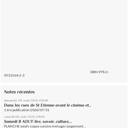
ISBN:978-2-
9531564-2-3
Notes récentes
dimanche 09
août 2026
02h48
Dans les rues de St Etienne avant le cinéma et...
1 ère publication:2026/07/31
samedi 08
août 2026
22h38
Samedi 8 AOUT: lire, savoir, culture,...
PLANCHE oeufs coque cuisine ménage rangement...