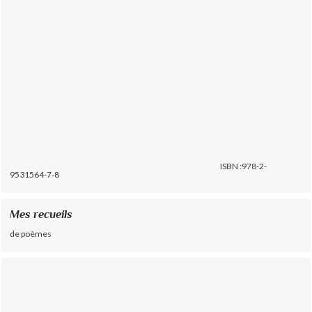
ISBN :978-2-
9531564-7-8
Mes recueils
de poèmes