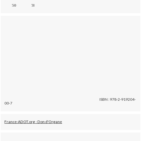
30
31
ISBN : 978-2-919204-
00-7
France-ADOT.org - Don d'Organe