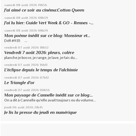
samedi 08
août 2026
19h56
J'ai aimé ce soir au cinéma:Cotton Queen
samedi 08
août 2026
08h39
J'ai lu hier: Guide Vert Week & GO - Rennes -...
samedi 08
août 2026
08h29
Mon poème inédit sur ce blog: Monsieur et...
Défi #935 ...
vendredi 07
août 2026
18h52
Vendredi 7 août 2026: pleurs, colère
planche je bosse, je range, je lave, je fais du...
vendredi 07
août 2026
16h11
L'éclipse depuis le temps de l'alchimie
vendredi 07
août 2026
07h12
Le Triangle d'or
vendredi 07
août 2026
00h56
Mon paysage de Cannelle inédit sur ce blog:...
On a dit à Cannelle qu'elle avait toujours eu du volume...
jeudi 06
août 2026
21h45
Je lis la presse du jeudi en numérique