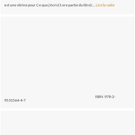
est une vitrine pour Ce que j'écris(1 ere partie du titre):...
Lire la suite
ISBN :978-2-
9531564-4-7