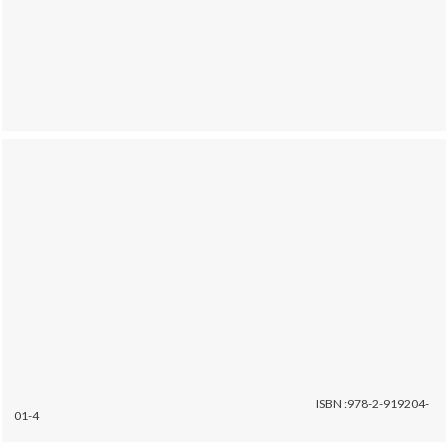
ISBN :978-2-919204-
01-4