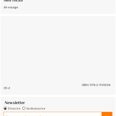
Mes récits
de voyage
ISBN :978-2-919204-
05-2
Newsletter
S'inscrire
Se désinscrire