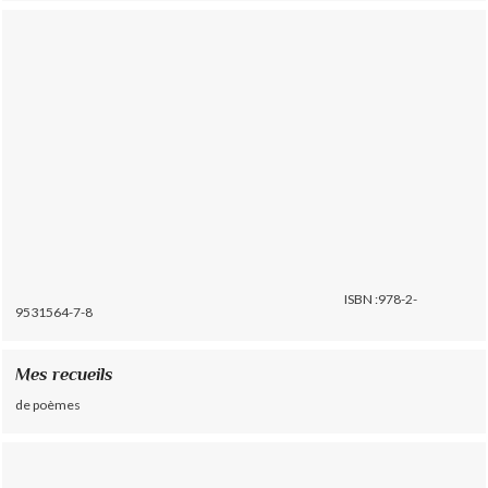
ISBN :978-2-
9531564-7-8
Mes recueils
de poèmes