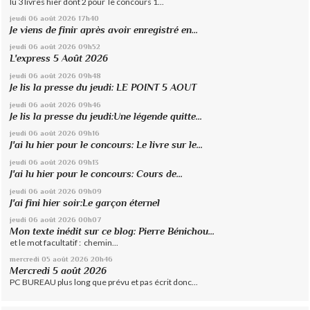
lu 3 livres hier dont 2 pour le concours 1...
jeudi 06
août 2026
17h40
Je viens de finir après avoir enregistré en...
jeudi 06
août 2026
09h52
L'express 5 Août 2026
jeudi 06
août 2026
09h48
Je lis la presse du jeudi: LE POINT 5 AOUT
jeudi 06
août 2026
09h46
Je lis la presse du jeudi:Une légende quitte...
jeudi 06
août 2026
09h16
J'ai lu hier pour le concours: Le livre sur le...
jeudi 06
août 2026
09h13
J'ai lu hier pour le concours: Cours de...
jeudi 06
août 2026
09h09
J'ai fini hier soir:Le garçon éternel
jeudi 06
août 2026
00h07
Mon texte inédit sur ce blog: Pierre Bénichou...
et le mot facultatif : chemin...
mercredi 05
août 2026
20h46
Mercredi 5 août 2026
PC BUREAU plus long que prévu et pas écrit donc...