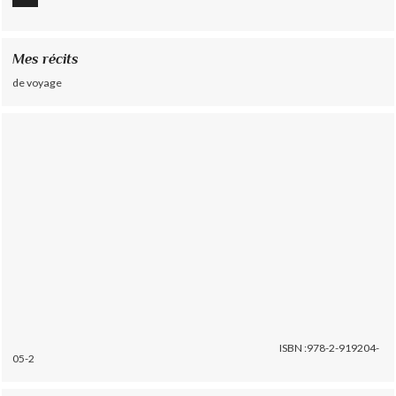
Mes récits
de voyage
ISBN :978-2-919204-
05-2