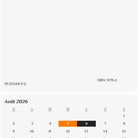
ISBN :978-2-
9531564-9-2
Août 2026
D
L
M
M
J
V
S
1
2
3
4
5
6
7
8
9
10
11
12
13
14
15