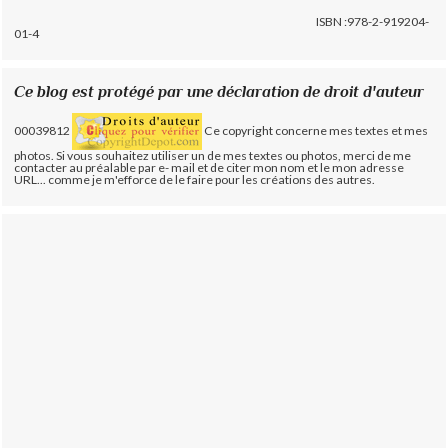
ISBN :978-2-919204-
01-4
Ce blog est protégé par une déclaration de droit d'auteur
00039812
Ce copyright concerne mes textes et mes
photos. Si vous souhaitez utiliser un de mes textes ou photos, merci de me
contacter au préalable par e- mail et de citer mon nom et le mon adresse
URL... comme je m'efforce de le faire pour les créations des autres.