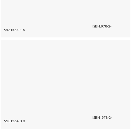
ISBN:978-2-
9531564-1-6
ISBN :978-2-
9531564-3-0