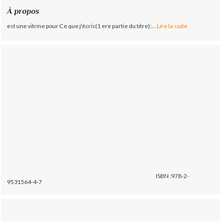
À propos
est une vitrine pour Ce que j'écris(1 ere partie du titre):...
Lire la suite
ISBN :978-2-
9531564-4-7