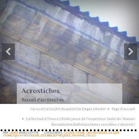
Acrostiches
Recueil d'acrostiches
J'ai vu et j'ai lu:L’Art du pastel De Degas à Redon
Page d'accueil
J'ai fini tout à l'heure:L'étoile jaune de l'inspecteur Sadorski / Romain
Slocombe(médiathèque)Ames sensibles s'abstenir!
PAR
LAURA
VANEL-COYTTE
CATÉGORIES :
CE QUE J'AIME. DES PAYSAGES
,
CE QUE
J'AIME/QUI M'INTERESSE
,
DES BIBLIOTHÈQUES
,
J'AI AIMÉ
,
J'AI LU