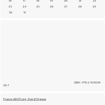
16
17
18
19
20
21
22
23
24
25
26
27
28
29
30
31
ISBN : 978-2-919204-
00-7
France-ADOT.org - Don d'Organe