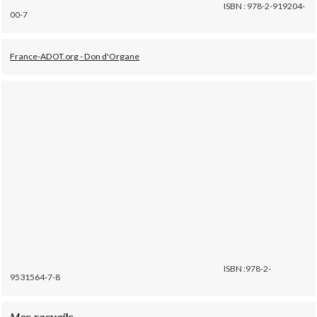
ISBN : 978-2-919204-
00-7
France-ADOT.org - Don d'Organe
ISBN :978-2-
9531564-7-8