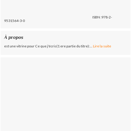
ISBN :978-2-
9531564-3-0
À propos
est une vitrine pour Ce que j'écris(1 ere partie du titre):...
Lire la suite