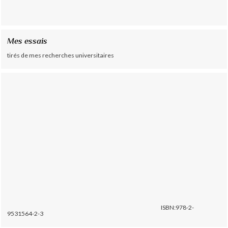
Mes essais
tirés de mes recherches universitaires
ISBN:978-2-
9531564-2-3