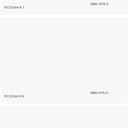
ISBN :978-2-
9531564-4-7
ISBN:978-2-
9531564-0-9