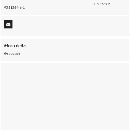
ISBN :978-2-
9531564-6-1
Mes récits
de voyage