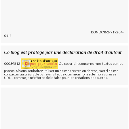
ISBN :978-2-919204-
01-4
Ce blog est protégé par une déclaration de droit d'auteur
00039812
Ce copyright concerne mes textes et mes
photos. Si vous souhaitez utiliser un de mes textes ou photos, merci de me
contacter au préalable par e- mail et de citer mon nom et le mon adresse
URL... comme je m'efforce de le faire pour les créations des autres.