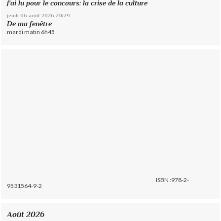
J'ai lu pour le concours: la crise de la culture
jeudi 06
août 2026
21h29
De ma fenêtre
mardi matin 6h45
ISBN :978-2-
9531564-9-2
Août 2026