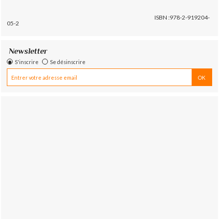
ISBN :978-2-919204-
05-2
Newsletter
S'inscrire
Se désinscrire