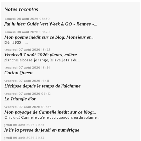
Notes récentes
samedi 08
août 2026
08h39
J'ai lu hier: Guide Vert Week & GO - Rennes -...
samedi 08
août 2026
08h29
Mon poème inédit sur ce blog: Monsieur et...
Défi #935 ...
vendredi 07
août 2026
18h52
Vendredi 7 août 2026: pleurs, colère
planche je bosse, je range, je lave, je fais du...
vendredi 07
août 2026
18h14
Cotton Queen
vendredi 07
août 2026
16h11
L'éclipse depuis le temps de l'alchimie
vendredi 07
août 2026
07h12
Le Triangle d'or
vendredi 07
août 2026
00h56
Mon paysage de Cannelle inédit sur ce blog:...
On a dit à Cannelle qu'elle avait toujours eu du volume...
jeudi 06
août 2026
21h45
Je lis la presse du jeudi en numérique
jeudi 06
août 2026
21h33