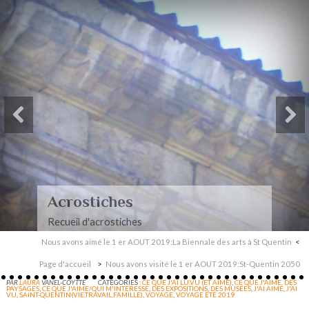
Acrostiches
Recueil d'acrostiches
Nous avons aimé le 1 er AOUT 2019:La Biennale des arts à St Quentin
Page d'accueil
Nous avons visité le 1 er AOUT 2019:St-Quentin 2050
PAR
LAURA
VANEL-COYTTE
CATÉGORIES :
CE QUE J'AI LU,VU (ET AIMÉ)
,
CE QUE J'AIME. DES
PAYSAGES
,
CE QUE J'AIME/QUI M'INTERESSE
,
DES EXPOSITIONS
,
DES MUSÉES
,
J'AI AIMÉ
,
J'AI
VU
,
SAINT-QUENTIN(VIE,TRAVAIL,FAMILLE)
,
VOYAGE
,
VOYAGE ÉTÉ 2019