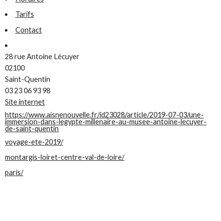
Tarifs
Contact
28 rue Antoine Lécuyer
02100
Saint-Quentin
03 23 06 93 98
Site internet
https://www.aisnenouvelle.fr/id23028/article/2019-07-03/une-
immersion-dans-legypte-millenaire-au-musee-antoine-lecuyer-
de-saint-quentin
voyage-ete-2019/
montargis-loiret-centre-val-de-loire/
paris/