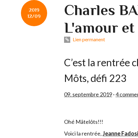
Charles B
2019
12/09
L'amour et 
Lien permanent
C’est la rentrée 
Môts, défi 223
09. septembre 2019
·
4 commen
Ohé Mâtelôts!!!
Voici la rentrée,
Jeanne Fados