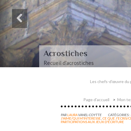
Acrostiches
Recueil d'acrostiches
Les chefs-d’œuvre du 
Page d'accueil
Mon tex
PAR
LAURA
VANEL-COYTTE
CATÉGORIES :
J'AIME/QUI M'INTERESSE
,
CE QUE J'ECRIS/C
PARTICIPATIONS AUX JEUX D'ÉCRITURE