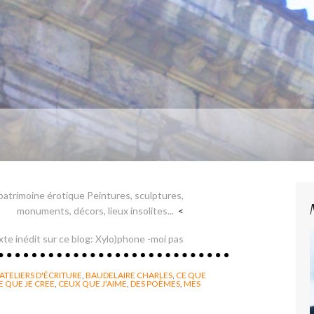
patrimoine érotique Peintures, sculptures,
monuments, décors, lieux insolites...
te inédit sur ce blog: Xylo)phone -moi pas
ATELIERS D'ÉCRITURE
,
BAUDELAIRE CHARLES
,
CE QUE
E QUE JE CREE
,
CEUX QUE J'AIME
,
DES POÈMES
,
MES