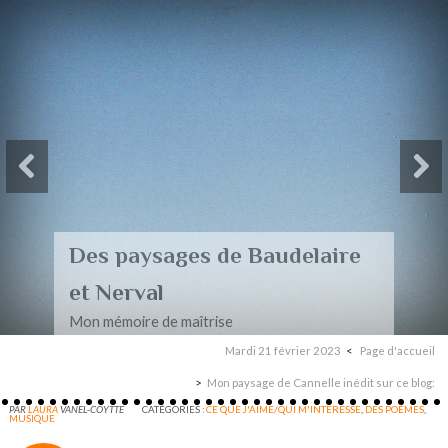
Des paysages de Baudelaire
et Nerval
Mon mémoire de maîtrise
Mardi 21 février 2023
Page d'accueil
Mon paysage de Cannelle inédit sur ce blog:
PAR
LAURA
VANEL-COYTTE
CATÉGORIES :
CE QUE J'AIME/QUI M'INTERESSE
,
DES POÈMES
,
MUSIQUE