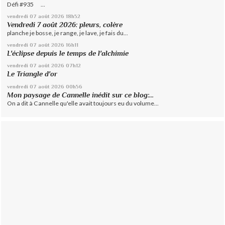
Défi #935 ...
vendredi 07
août 2026
18h52
Vendredi 7 août 2026: pleurs, colère
planche je bosse, je range, je lave, je fais du...
vendredi 07
août 2026
16h11
L'éclipse depuis le temps de l'alchimie
vendredi 07
août 2026
07h12
Le Triangle d'or
vendredi 07
août 2026
00h56
Mon paysage de Cannelle inédit sur ce blog:...
On a dit à Cannelle qu'elle avait toujours eu du volume...