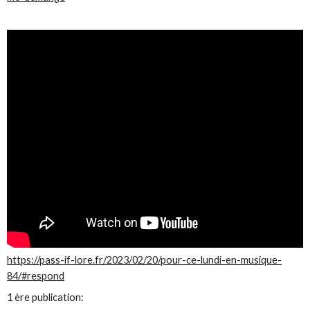
https://pass-if-lore.fr/2023/02/20/pour-ce-lundi-en-musique-
84/#respond
1 ère publication: