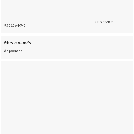
ISBN :978-2-
9531564-7-8
Mes recueils
de poèmes