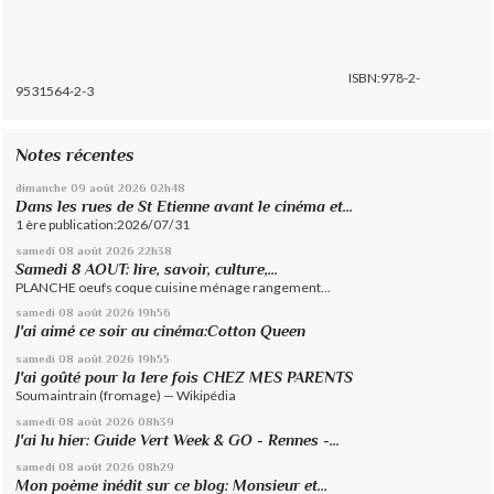
ISBN:978-2-
9531564-2-3
Notes récentes
dimanche 09
août 2026
02h48
Dans les rues de St Etienne avant le cinéma et...
1 ère publication:2026/07/31
samedi 08
août 2026
22h38
Samedi 8 AOUT: lire, savoir, culture,...
PLANCHE oeufs coque cuisine ménage rangement...
samedi 08
août 2026
19h56
J'ai aimé ce soir au cinéma:Cotton Queen
samedi 08
août 2026
19h55
J'ai goûté pour la 1ere fois CHEZ MES PARENTS
Soumaintrain (fromage) — Wikipédia
samedi 08
août 2026
08h39
J'ai lu hier: Guide Vert Week & GO - Rennes -...
samedi 08
août 2026
08h29
Mon poème inédit sur ce blog: Monsieur et...