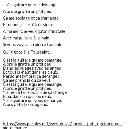
J'ai la guitare qui me démange,
Alors je gratte un p'tit peu.
Ça me soulage et ça s'arrange
Et quand je serai très vieux,
À ma mort, je veux qu'on m'installe
Avec ma guitare à la main.
Si vous voyez ma pierre tombale
Qui gigote à la Toussaint...
C'est la guitare qui me démange,
Alors je gratte un p'tit peu
Dans les nuages avec les anges
Et tout là-haut dans les cieux.
Pardonnez-moi si ça dérange :
Ça me prend là où ça veut.
C'est la guitare qui me démange,
Alors je gratte un p'tit peu.
Y a rien à faire pour que ça change,
Et si, dans un jour ou deux,
Y a la guitare qui vous démange,
Alors c'était contagieux.
https://www.paroles.net/yves-duteil/paroles-j-ai-la-guitare-qui-
me-demange