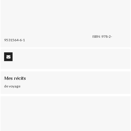
ISBN :978-2-
9531564-6-1
Mes récits
de voyage