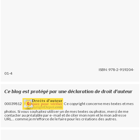
ISBN :978-2-919204-
01-4
Ce blog est protégé par une déclaration de droit d'auteur
00039812
Ce copyright concerne mes textes et mes
photos. Si vous souhaitez utiliser un de mes textes ou photos, merci de me
contacter au préalable par e- mail et de citer mon nom et le mon adresse
URL... comme je m'efforce de le faire pour les créations des autres.