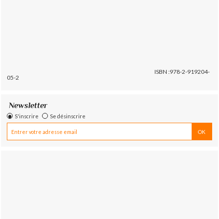
ISBN :978-2-919204-
05-2
Newsletter
S'inscrire
Se désinscrire