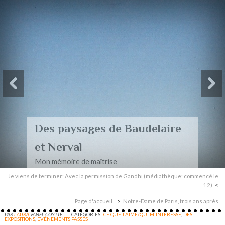
Des paysages de Baudelaire
et Nerval
Mon mémoire de maîtrise
Je viens de terminer: Avec la permission de Gandhi (médiathèque: commencé le
12)
Page d'accueil
Notre-Dame de Paris, trois ans après
PAR
LAURA
VANEL-COYTTE
CATÉGORIES :
CE QUE J'AIME/QUI M'INTERESSE
,
DES
EXPOSITIONS
,
EVÉNEMENTS PASSÉS