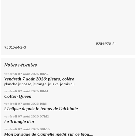
ISBN:978-2-
9531564-2-3
Notes récentes
vendredi 07
août 2026
18h52
Vendredi 7 août 2026: pleurs, colère
planche je bosse, je range, je lave, je fais du...
vendredi 07
août 2026
18h14
Cotton Queen
vendredi 07
août 2026
16h11
L'éclipse depuis le temps de l'alchimie
vendredi 07
août 2026
07h12
Le Triangle d'or
vendredi 07
août 2026
00h56
Mon paysage de Cannelle inédit sur ce blog:...