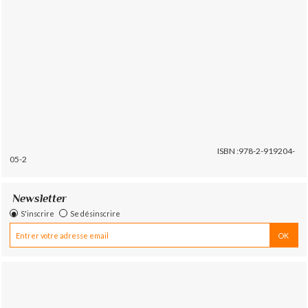
ISBN :978-2-919204-
05-2
Newsletter
S'inscrire
Se désinscrire