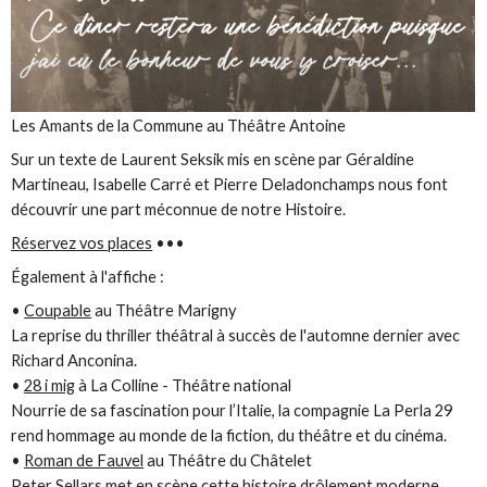
Les Amants de la Commune au Théâtre Antoine
Sur un texte de Laurent Seksik mis en scène par Géraldine
Martineau, Isabelle Carré et Pierre Deladonchamps nous font
découvrir une part méconnue de notre Histoire.
Réservez vos places
•••
Également à l'affiche :
•
Coupable
au Théâtre Marigny
La reprise du thriller théâtral à succès de l'automne dernier avec
Richard Anconina.
•
28 i mig
à La Colline - Théâtre national
Nourrie de sa fascination pour l’Italie, la compagnie La Perla 29
rend hommage au monde de la fiction, du théâtre et du cinéma.
•
Roman de Fauvel
au Théâtre du Châtelet
Peter Sellars met en scène cette histoire drôlement moderne