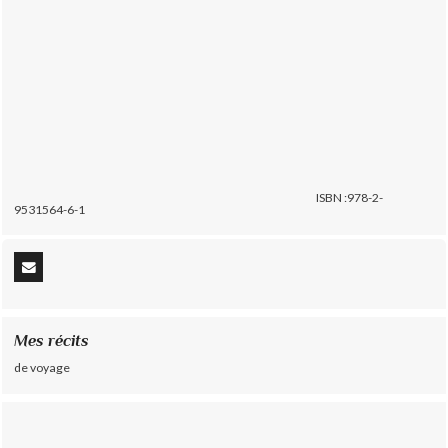
ISBN :978-2-
9531564-6-1
Mes récits
de voyage