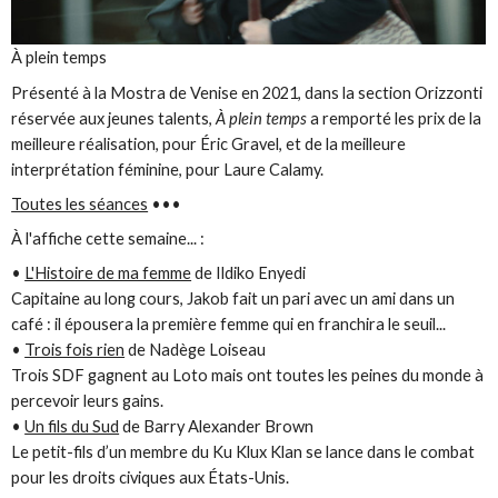
À plein temps
Présenté à la Mostra de Venise en 2021, dans la section Orizzonti
réservée aux jeunes talents,
À plein temps
a remporté les prix de la
meilleure réalisation, pour Éric Gravel, et de la meilleure
interprétation féminine, pour Laure Calamy.
Toutes les séances
•••
À l'affiche cette semaine... :
•
L'Histoire de ma femme
de Ildiko Enyedi
Capitaine au long cours, Jakob fait un pari avec un ami dans un
café : il épousera la première femme qui en franchira le seuil...
•
Trois fois rien
de Nadège Loiseau
Trois SDF gagnent au Loto mais ont toutes les peines du monde à
percevoir leurs gains.
•
Un fils du Sud
de Barry Alexander Brown
Le petit-fils d’un membre du Ku Klux Klan se lance dans le combat
pour les droits civiques aux États-Unis.