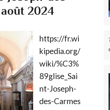
 août 2024
https://fr.wi
kipedia.org/
wiki/%C3%
89glise_Sai
nt-Joseph-
des-Carmes