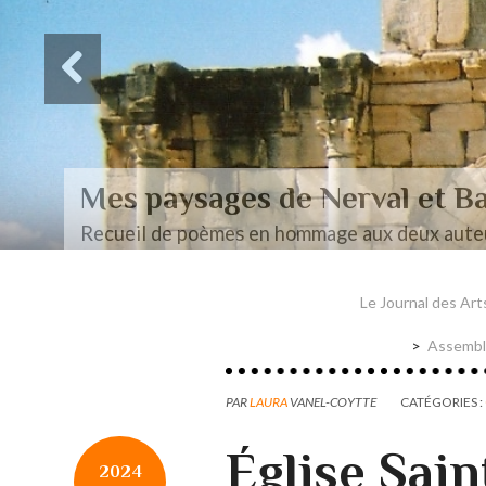
Des paysages de Baudel
Mon mémoire de maîtrise
Le Journal des Art
Assemblé
PAR
LAURA
VANEL-COYTTE
CATÉGORIES :
Église Sai
2024