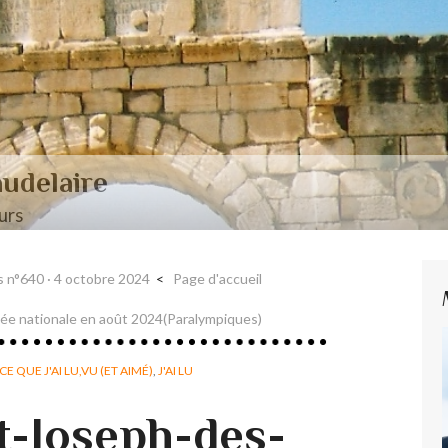
aire et Nerval
s n°640 · 4 octobre 2024
Page d'accueil
e nationale en août 2024(Paralympiques)
CE QUE J'AI LU,VU (ET AIMÉ)
,
J'AI LU
nt-Joseph-des-