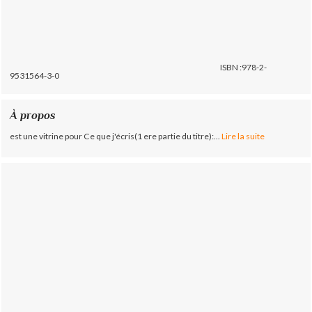
ISBN :978-2-
9531564-3-0
À propos
est une vitrine pour Ce que j'écris(1 ere partie du titre):...
Lire la suite