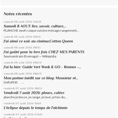
Notes récentes
samedi 08
août 2026
22h38
Samedi 8 AOUT: lire, savoir, culture,...
PLANCHE oeufs coque cuisine ménage rangement...
samedi 08
août 2026
19h56
J'ai aimé ce soir au cinéma:Cotton Queen
samedi 08
août 2026
19h55
J'ai goûté pour la 1ere fois CHEZ MES PARENTS
Soumaintrain (fromage) — Wikipédia
samedi 08
août 2026
08h39
J'ai lu hier: Guide Vert Week & GO - Rennes -...
samedi 08
août 2026
08h29
Mon poème inédit sur ce blog: Monsieur et...
Défi #935 ...
vendredi 07
août 2026
18h52
Vendredi 7 août 2026: pleurs, colère
planche je bosse, je range, je lave, je fais du...
vendredi 07
août 2026
16h11
L'éclipse depuis le temps de l'alchimie
vendredi 07
août 2026
07h12