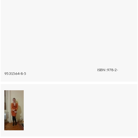
ISBN :978-2-
9531564-8-5