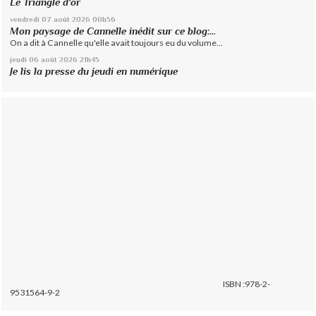
Le Triangle d'or
vendredi 07
août 2026
00h56
Mon paysage de Cannelle inédit sur ce blog:...
On a dit à Cannelle qu'elle avait toujours eu du volume...
jeudi 06
août 2026
21h45
Je lis la presse du jeudi en numérique
ISBN :978-2-
9531564-9-2