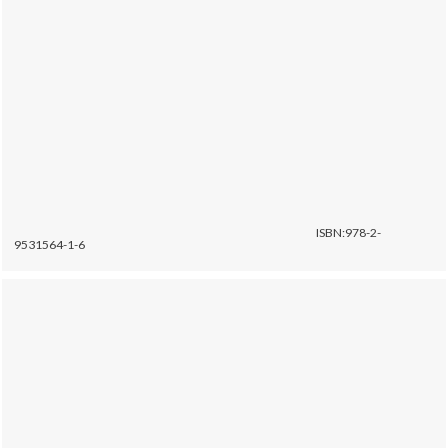
ISBN:978-2-
9531564-1-6