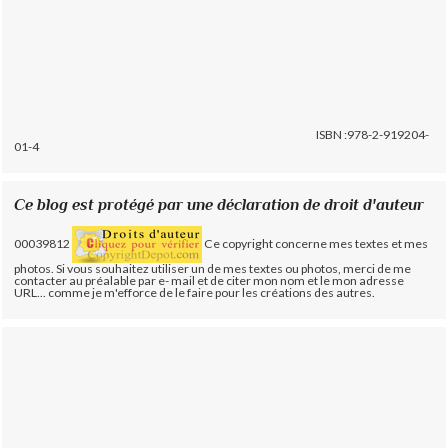
ISBN :978-2-919204-
01-4
Ce blog est protégé par une déclaration de droit d'auteur
00039812
Ce copyright concerne mes textes et mes
photos. Si vous souhaitez utiliser un de mes textes ou photos, merci de me
contacter au préalable par e- mail et de citer mon nom et le mon adresse
URL... comme je m'efforce de le faire pour les créations des autres.