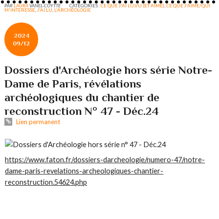
PAR
LAURA
VANEL-COYTTE
CATÉGORIES :
CE QUE J'AI LU,VU (ET AIMÉ)
,
CE QUE J'AIME/QUI
M'INTERESSE
,
J'AI LU
,
L'ARCHÉOLOGIE
2024
09/12
Dossiers d'Archéologie hors série Notre-
Dame de Paris, révélations
archéologiques du chantier de
reconstruction N° 47 - Déc.24
Lien permanent
https://www.faton.fr/dossiers-darcheologie/numero-47/notre-
dame-paris-revelations-archeologiques-chantier-
reconstruction.54624.php