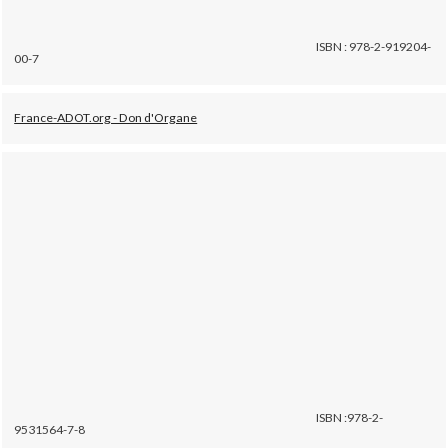
ISBN : 978-2-919204-
00-7
France-ADOT.org - Don d'Organe
ISBN :978-2-
9531564-7-8