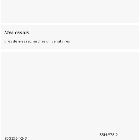
Mes essais
tirés de mes recherches universitaires
ISBN:978-2-
9531564-2-3