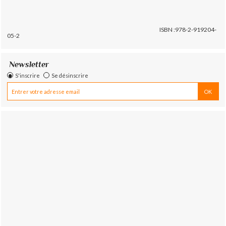
ISBN :978-2-919204-
05-2
Newsletter
S'inscrire
Se désinscrire