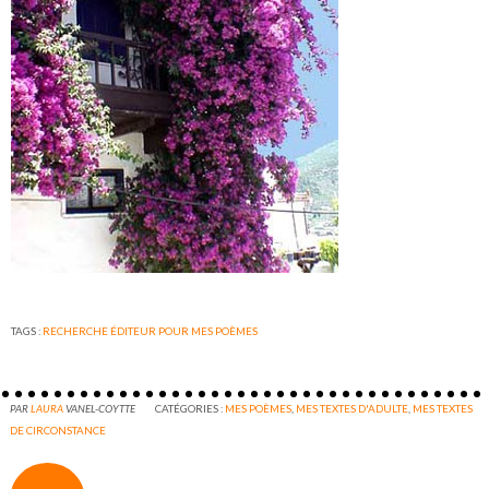
TAGS :
RECHERCHE ÉDITEUR POUR MES POÈMES
PAR
LAURA
VANEL-COYTTE
CATÉGORIES :
MES POÈMES
,
MES TEXTES D'ADULTE
,
MES TEXTES
DE CIRCONSTANCE