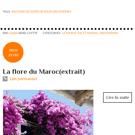
TAGS :
RECHERCHE ÉDITEUR POUR MES POÈMES
PAR
LAURA
VANEL-COYTTE
CATÉGORIES :
LE MAROC:VIE ET TRAVAIL
,
MES POÈMES
2021
27/10
La flore du Maroc(extrait)
Lien permanent
Lire la suite