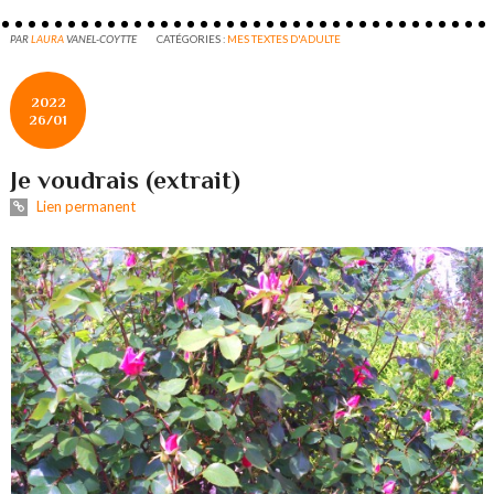
PAR
LAURA
VANEL-COYTTE
CATÉGORIES :
MES TEXTES D'ADULTE
2022
26/01
Je voudrais (extrait)
Lien permanent