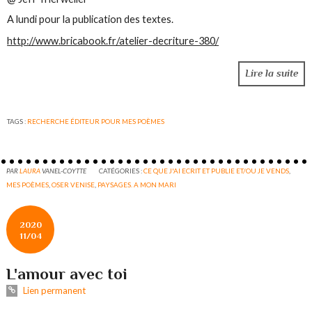
A lundi pour la publication des textes.
http://www.bricabook.fr/atelier-decriture-380/
Lire la suite
TAGS :
RECHERCHE ÉDITEUR POUR MES POÈMES
PAR
LAURA
VANEL-COYTTE
CATÉGORIES :
CE QUE J'AI ECRIT ET PUBLIE ET/OU JE VENDS
,
MES POÈMES
,
OSER VENISE
,
PAYSAGES. A MON MARI
2020
11/04
L'amour avec toi
Lien permanent