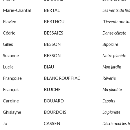
Marie-Chantal
BERTAL
Les vents de l'e
Flavien
BERTHOU
"Devenir une l
Cédric
BESSAIES
Danse céleste
Gilles
BESSON
Bipolaire
Suzanne
BESSON
Notre planète
Lucile
BIAU
Mon jardin
Françoise
BLANC ROUFFIAC
Rêverie
François
BLUCHE
Ma planète
Caroline
BOUJARD
Espoirs
Ghislayne
BOURDOIS
La planète
Jo
CASSEN
Décris-moi les b