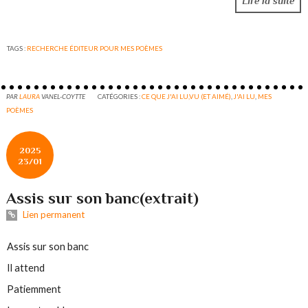
Lire la suite
TAGS :
RECHERCHE ÉDITEUR POUR MES POÈMES
PAR
LAURA
VANEL-COYTTE
CATÉGORIES :
CE QUE J'AI LU,VU (ET AIMÉ)
,
J'AI LU
,
MES
POÈMES
2025
23/01
Assis sur son banc(extrait)
Lien permanent
Assis sur son banc
Il attend
Patiemment